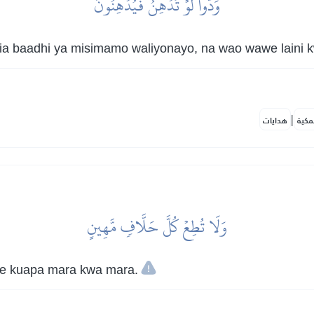
وَدُّواْ لَوۡ تُدۡهِنُ فَيُدۡهِنُونَ
a baadhi ya misimamo waliyonayo, na wao wawe laini 
|
مكية
هدايات
وَلَا تُطِعۡ كُلَّ حَلَّافٖ مَّهِينٍ
ye kuapa mara kwa mara.