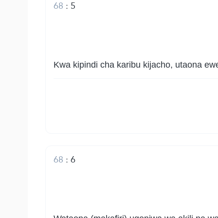
68
:
5
Kwa kipindi cha karibu kijacho, utaona e
68
:
6