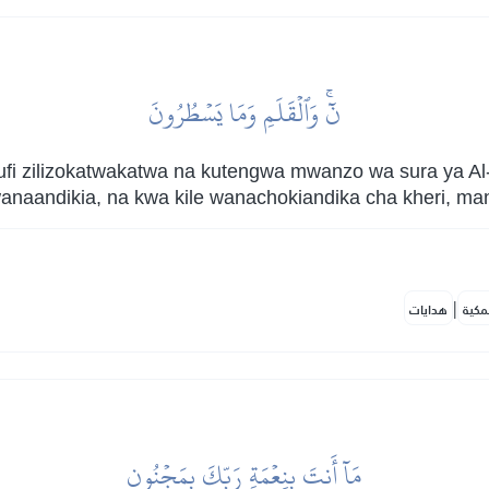
نٓۚ وَٱلۡقَلَمِ وَمَا يَسۡطُرُونَ
i zilizokatwakatwa na kutengwa mwanzo wa sura ya Al
aandikia, na kwa kile wanachokiandika cha kheri, man
|
مكية
هدايات
مَآ أَنتَ بِنِعۡمَةِ رَبِّكَ بِمَجۡنُونٖ