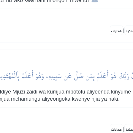
wazimu viko kwa nani miongoni mwenu?
|
مكية
هدايات
َّ رَبَّكَ هُوَ أَعۡلَمُ بِمَن ضَلَّ عَن سَبِيلِهِۦ وَهُوَ أَعۡلَمُ بِٱلۡمُهۡتَدِي
diye Mjuzi zaidi wa kumjua mpotofu aliyeenda kinyume na
umjua mchamungu aliyeongoka kwenye njia ya haki.
|
مكية
هدايات