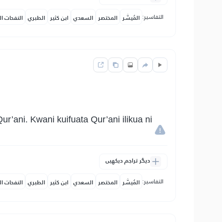
التفاسير:
المُيسَّر
المختصر
السعدي
ابن كثير
الطبري
النفحات ال
r’ani. Kwani kuifuata Qur’ani ilikua ni
دیگر تراجم دیکھیں
التفاسير:
المُيسَّر
المختصر
السعدي
ابن كثير
الطبري
النفحات ال