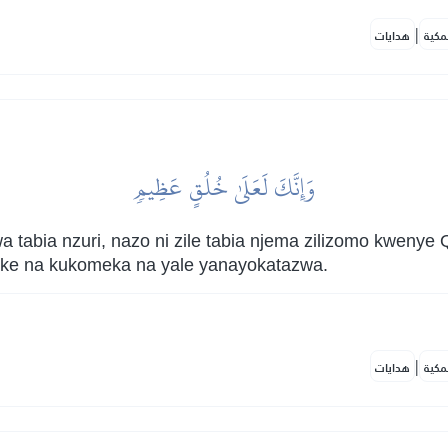
|
مكية
هدايات
وَإِنَّكَ لَعَلَىٰ خُلُقٍ عَظِيمٖ
abia nzuri, nazo ni zile tabia njema zilizomo kwenye Qu
 zake na kukomeka na yale yanayokatazwa.
|
مكية
هدايات