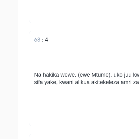
68
:
4
Na hakika wewe, (ewe Mtume), uko juu kwa t
sifa yake, kwani alikua akitekeleza amri