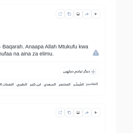
- Baqarah. Anaapa Allah Mtukufu kwa
ufaa na aina za elimu.
دیگر تراجم دیکھیں
التفاسير:
المُيسَّر
المختصر
السعدي
ابن كثير
الطبري
النفحات ال