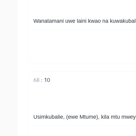
Wanatamani uwe laini kwao na kuwakubali
68
:
10
Usimkubalie, (ewe Mtume), kila mtu mwe