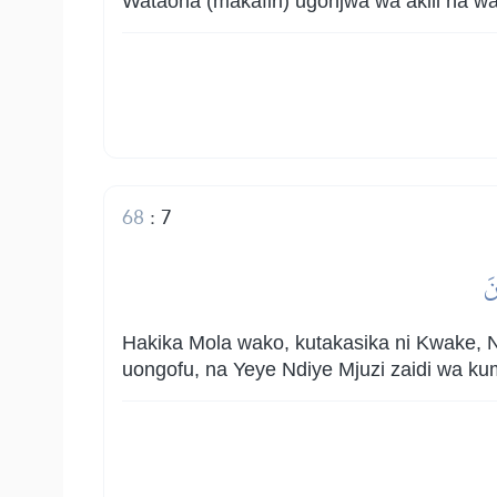
Wataona (makafiri) ugonjwa wa akili na 
68
:
7
نَ
Hakika Mola wako, kutakasika ni Kwake, N
uongofu, na Yeye Ndiye Mjuzi zaidi wa k