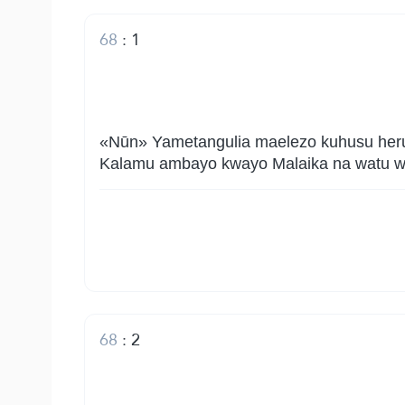
68
:
1
«Nūn» Yametangulia maelezo kuhusu heruf
Kalamu ambayo kwayo Malaika na watu wan
68
:
2