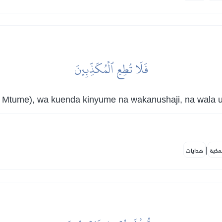
فَلَا تُطِعِ ٱلۡمُكَذِّبِينَ
 Mtume), wa kuenda kinyume na wakanushaji, na wala us
|
مكية
هدايات