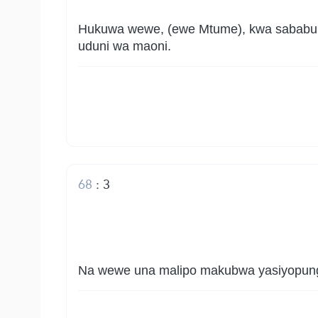
Hukuwa wewe, (ewe Mtume), kwa sababu y
uduni wa maoni.
68
:
3
Na wewe una malipo makubwa yasiyopungu