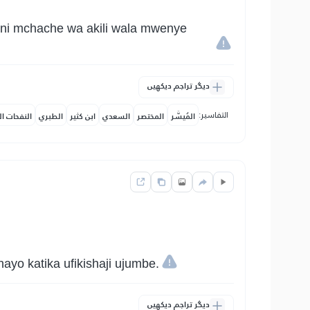
ni mchache wa akili wala mwenye
دیگر تراجم دیکھیں
التفاسير:
المُيسَّر
المختصر
السعدي
ابن كثير
الطبري
النفحات ال
o katika ufikishaji ujumbe.
دیگر تراجم دیکھیں