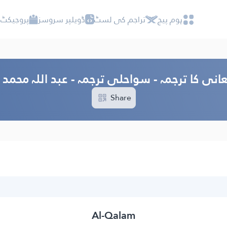
ہوم پیج
تراجم کی لسٹ
ڈویلپر سروسز
پروجیکٹ 
انی کا ترجمہ - سواحلی ترجمہ - عبد اللہ محمد
Share
Al-Qalam