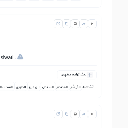
iwatii.
دیگر تراجم دیکھیں
التفاسير:
المُيسَّر
المختصر
السعدي
ابن كثير
الطبري
النفحات ال