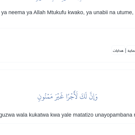
a neema ya Allah Mtukufu kwako, ya unabii na utume, 
|
مكية
هدايات
وَإِنَّ لَكَ لَأَجۡرًا غَيۡرَ مَمۡنُونٖ
zwa wala kukatwa kwa yale matatizo unayopambana nay