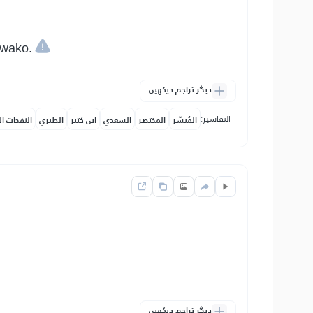
kwako.
دیگر تراجم دیکھیں
التفاسير:
المُيسَّر
المختصر
السعدي
ابن كثير
الطبري
النفحات ال
دیگر تراجم دیکھیں