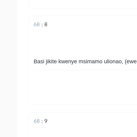
68
:
8
Basi jikite kwenye msimamo ulionao, (ewe
68
:
9