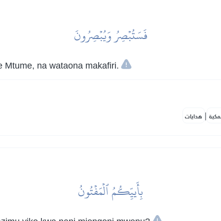
فَسَتُبۡصِرُ وَيُبۡصِرُونَ
we Mtume, na wataona makafiri.
|
مكية
هدايات
بِأَييِّكُمُ ٱلۡمَفۡتُونُ