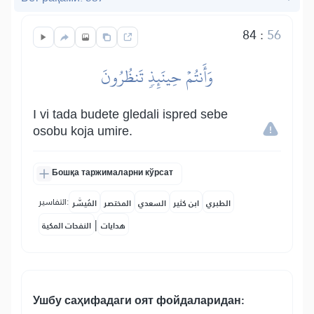
84
:
56
وَأَنتُمۡ حِينَئِذٖ تَنظُرُونَ
I vi tada budete gledali ispred sebe
osobu koja umire.
Бошқа таржималарни кўрсат
التفاسير:
الطبري
ابن كثير
السعدي
المختصر
المُيسَّر
|
هدايات
النفحات المكية
Ушбу саҳифадаги оят фойдаларидан: