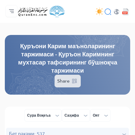
Бош саҳифа
Таржималар мундарижаси
Audio
Ривожлантирувчилар хизмати - API
Лойиҳа ҳақида
Бизга боғланинг
Тил
Browse Old Version
Қуръони Карим маъноларининг
таржимаси - Қуръон Каримнинг
мухтасар тафсирининг бўшноқча
таржимаси
Share
Сура Воқеъа
Саҳифа
Оят
Бет рақами: 537