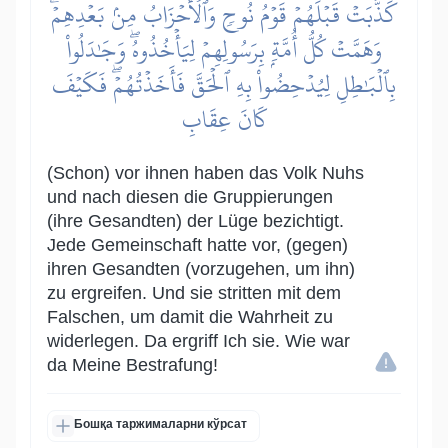
كَذَّبَتۡ قَبۡلَهُمۡ قَوۡمُ نُوحٖ وَٱلۡأَحۡزَابُ مِنۢ بَعۡدِهِمۡۖ
وَهَمَّتۡ كُلُّ أُمَّةِۭ بِرَسُولِهِمۡ لِيَأۡخُذُوهُۖ وَجَٰدَلُواْ
بِٱلۡبَٰطِلِ لِيُدۡحِضُواْ بِهِ ٱلۡحَقَّ فَأَخَذۡتُهُمۡۖ فَكَيۡفَ
كَانَ عِقَابِ
(Schon) vor ihnen haben das Volk Nuhs
und nach diesen die Gruppierungen
(ihre Gesandten) der Lüge bezichtigt.
Jede Gemeinschaft hatte vor, (gegen)
ihren Gesandten (vorzugehen, um ihn)
zu ergreifen. Und sie stritten mit dem
Falschen, um damit die Wahrheit zu
widerlegen. Da ergriff Ich sie. Wie war
da Meine Bestrafung!
Бошқа таржималарни кўрсат