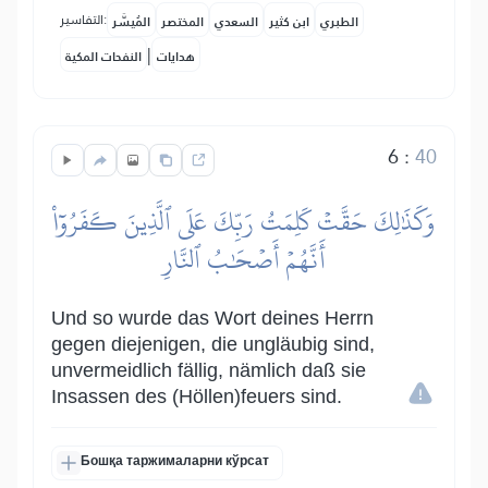
التفاسير:
الطبري
ابن كثير
السعدي
المختصر
المُيسَّر
|
هدايات
النفحات المكية
6
:
40
وَكَذَٰلِكَ حَقَّتۡ كَلِمَتُ رَبِّكَ عَلَى ٱلَّذِينَ كَفَرُوٓاْ
أَنَّهُمۡ أَصۡحَٰبُ ٱلنَّارِ
Und so wurde das Wort deines Herrn
gegen diejenigen, die ungläubig sind,
unvermeidlich fällig, nämlich daß sie
Insassen des (Höllen)feuers sind.
Бошқа таржималарни кўрсат