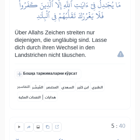
مَا يُجَٰدِلُ فِيٓ ءَايَٰتِ ٱللَّهِ إِلَّا ٱلَّذِينَ كَفَرُواْ
فَلَا يَغۡرُرۡكَ تَقَلُّبُهُمۡ فِي ٱلۡبِلَٰدِ
Über Allahs Zeichen streiten nur
diejenigen, die ungläubig sind. Lasse
dich durch ihren Wechsel in den
Landstrichen nicht täuschen.
Бошқа таржималарни кўрсат
التفاسير:
الطبري
ابن كثير
السعدي
المختصر
المُيسَّر
|
هدايات
النفحات المكية
5
:
40