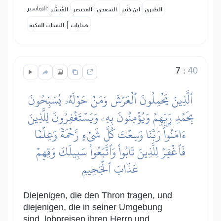
التفاسير:
الطبري
ابن كثير
السعدي
المختصر
المُيسَّر
|
هدايات
النفحات المكية
7
:
40
ٱلَّذِينَ يَحۡمِلُونَ ٱلۡعَرۡشَ وَمَنۡ حَوۡلَهُۥ يُسَبِّحُونَ
بِحَمۡدِ رَبِّهِمۡ وَيُؤۡمِنُونَ بِهِۦ وَيَسۡتَغۡفِرُونَ لِلَّذِينَ
ءَامَنُواْۖ رَبَّنَا وَسِعۡتَ كُلَّ شَيۡءٖ رَّحۡمَةٗ وَعِلۡمٗا
فَٱغۡفِرۡ لِلَّذِينَ تَابُواْ وَٱتَّبَعُواْ سَبِيلَكَ وَقِهِمۡ
عَذَابَ ٱلۡجَحِيمِ
Diejenigen, die den Thron tragen, und
diejenigen, die in seiner Umgebung
sind, lobpreisen ihren Herrn und