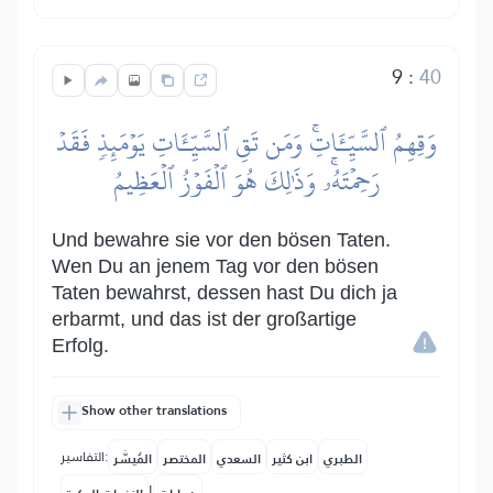
9
:
40
وَقِهِمُ ٱلسَّيِّـَٔاتِۚ وَمَن تَقِ ٱلسَّيِّـَٔاتِ يَوۡمَئِذٖ فَقَدۡ
رَحِمۡتَهُۥۚ وَذَٰلِكَ هُوَ ٱلۡفَوۡزُ ٱلۡعَظِيمُ
Und bewahre sie vor den bösen Taten.
Wen Du an jenem Tag vor den bösen
Taten bewahrst, dessen hast Du dich ja
erbarmt, und das ist der großartige
Erfolg.
Show other translations
التفاسير:
الطبري
ابن كثير
السعدي
المختصر
المُيسَّر
|