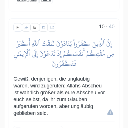
هدايات
النفحات المكية
10
:
40
إِنَّ ٱلَّذِينَ كَفَرُواْ يُنَادَوۡنَ لَمَقۡتُ ٱللَّهِ أَكۡبَرُ
مِن مَّقۡتِكُمۡ أَنفُسَكُمۡ إِذۡ تُدۡعَوۡنَ إِلَى ٱلۡإِيمَٰنِ
فَتَكۡفُرُونَ
Gewiß, denjenigen, die ungläubig
waren, wird zugerufen: Allahs Abscheu
ist wahrlich größer als eure Abscheu vor
euch selbst, da ihr zum Glauben
aufgerufen worden, aber ungläubig
geblieben seid.