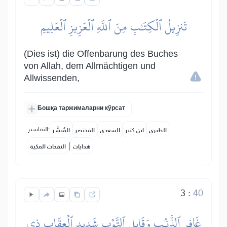
تَنزِيلُ ٱلۡكِتَٰبِ مِنَ ٱللَّهِ ٱلۡعَزِيزِ ٱلۡعَلِيمِ
(Dies ist) die Offenbarung des Buches
von Allah, dem Allmächtigen und
Allwissenden,
Бошқа таржималарни кўрсат
التفاسير:
الطبري
ابن كثير
السعدي
المختصر
المُيسَّر
|
هدايات
النفحات المكية
3
:
40
غَافِرِ ٱلذَّنۢبِ وَقَابِلِ ٱلتَّوۡبِ شَدِيدِ ٱلۡعِقَابِ ذِي