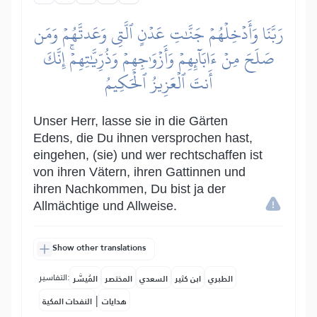
رَبَّنَا وَأَدۡخِلۡهُمۡ جَنَّٰتِ عَدۡنٍ ٱلَّتِي وَعَدتَّهُمۡ وَمَن
صَلَحَ مِنۡ ءَابَآئِهِمۡ وَأَزۡوَٰجِهِمۡ وَذُرِّيَّٰتِهِمۡۚ إِنَّكَ
أَنتَ ٱلۡعَزِيزُ ٱلۡحَكِيمُ
Unser Herr, lasse sie in die Gärten
Edens, die Du ihnen versprochen hast,
eingehen, (sie) und wer rechtschaffen ist
von ihren Vätern, ihren Gattinnen und
ihren Nachkommen, Du bist ja der
Allmächtige und Allweise.
Show other translations
التفاسير:
الطبري
ابن كثير
السعدي
المختصر
المُيسَّر
|
هدايات
النفحات المكية