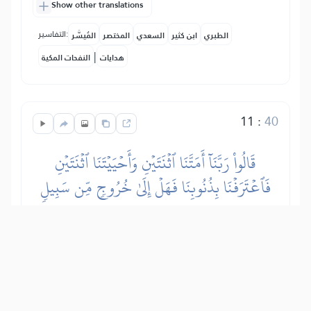
Show other translations
التفاسير:
الطبري
ابن كثير
السعدي
المختصر
المُيسَّر
|
هدايات
النفحات المكية
11
:
40
قَالُواْ رَبَّنَآ أَمَتَّنَا ٱثۡنَتَيۡنِ وَأَحۡيَيۡتَنَا ٱثۡنَتَيۡنِ
فَٱعۡتَرَفۡنَا بِذُنُوبِنَا فَهَلۡ إِلَىٰ خُرُوجٖ مِّن سَبِيلٖ
Sie sagen: Unser Herr, Du hast uns
zweimal sterben lassen und zweimal
lebendig gemacht. So bekennen wir
unsere Sünden. Gibt es denn einen
Weg, (hier) herauszukommen?