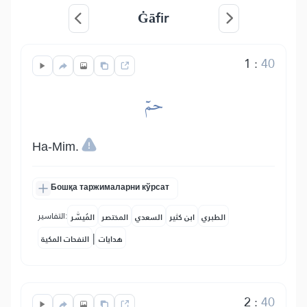
Ġāfir
1
:
40
حمٓ
Ha-Mim.
Бошқа таржималарни кўрсат
التفاسير:
الطبري
ابن كثير
السعدي
المختصر
المُيسَّر
|
هدايات
النفحات المكية
2
:
40