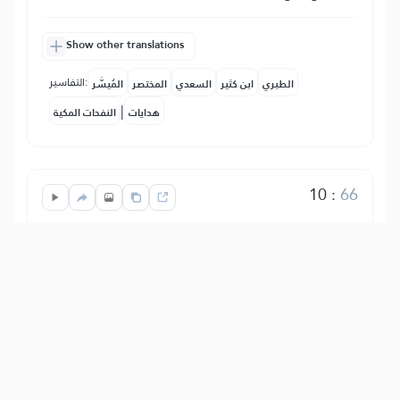
Show other translations
التفاسير:
الطبري
ابن كثير
السعدي
المختصر
المُيسَّر
|
هدايات
النفحات المكية
10
:
66
ضَرَبَ ٱللَّهُ مَثَلٗا لِّلَّذِينَ كَفَرُواْ ٱمۡرَأَتَ نُوحٖ
وَٱمۡرَأَتَ لُوطٖۖ كَانَتَا تَحۡتَ عَبۡدَيۡنِ مِنۡ عِبَادِنَا
صَٰلِحَيۡنِ فَخَانَتَاهُمَا فَلَمۡ يُغۡنِيَا عَنۡهُمَا مِنَ ٱللَّهِ
شَيۡـٔٗا وَقِيلَ ٱدۡخُلَا ٱلنَّارَ مَعَ ٱلدَّٰخِلِينَ
Allah hat als Gleichnis für diejenigen, die