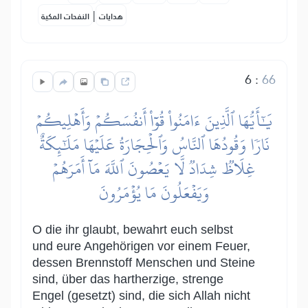
|
هدايات
النفحات المكية
6
:
66
يَٰٓأَيُّهَا ٱلَّذِينَ ءَامَنُواْ قُوٓاْ أَنفُسَكُمۡ وَأَهۡلِيكُمۡ
نَارٗا وَقُودُهَا ٱلنَّاسُ وَٱلۡحِجَارَةُ عَلَيۡهَا مَلَٰٓئِكَةٌ
غِلَاظٞ شِدَادٞ لَّا يَعۡصُونَ ٱللَّهَ مَآ أَمَرَهُمۡ
وَيَفۡعَلُونَ مَا يُؤۡمَرُونَ
O die ihr glaubt, bewahrt euch selbst
und eure Angehörigen vor einem Feuer,
dessen Brennstoff Menschen und Steine
sind, über das hartherzige, strenge
Engel (gesetzt) sind, die sich Allah nicht