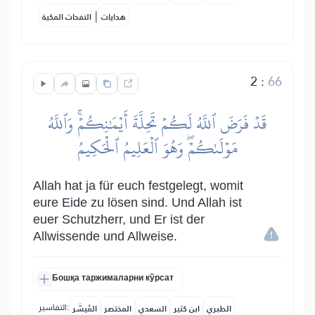
|
هدايات
النفحات المكية
2
:
66
قَدۡ فَرَضَ ٱللَّهُ لَكُمۡ تَحِلَّةَ أَيۡمَٰنِكُمۡۚ وَٱللَّهُ
مَوۡلَىٰكُمۡۖ وَهُوَ ٱلۡعَلِيمُ ٱلۡحَكِيمُ
Allah hat ja für euch festgelegt, womit
eure Eide zu lösen sind. Und Allah ist
euer Schutzherr, und Er ist der
Allwissende und Allweise.
Бошқа таржималарни кўрсат
التفاسير:
الطبري
ابن كثير
السعدي
المختصر
المُيسَّر