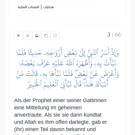
|
هدايات
النفحات المكية
3
:
66
وَإِذۡ أَسَرَّ ٱلنَّبِيُّ إِلَىٰ بَعۡضِ أَزۡوَٰجِهِۦ حَدِيثٗا فَلَمَّا
نَبَّأَتۡ بِهِۦ وَأَظۡهَرَهُ ٱللَّهُ عَلَيۡهِ عَرَّفَ بَعۡضَهُۥ
وَأَعۡرَضَ عَنۢ بَعۡضٖۖ فَلَمَّا نَبَّأَهَا بِهِۦ قَالَتۡ مَنۡ
أَنۢبَأَكَ هَٰذَاۖ قَالَ نَبَّأَنِيَ ٱلۡعَلِيمُ ٱلۡخَبِيرُ
Als der Prophet einer seiner Gattinnen
eine Mitteilung im geheimen
anvertraute. Als sie sie dann kundtat
und Allah es ihm offen darlegte, gab er
(ihr) einen Teil davon bekannt und