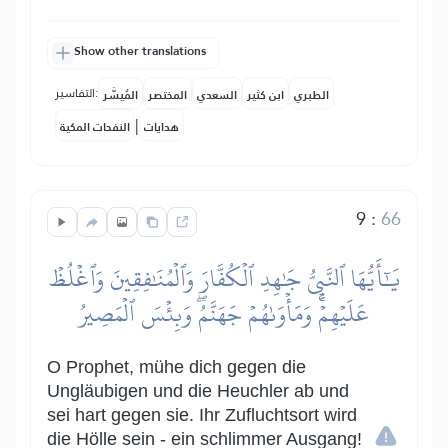
Show other translations
التفاسير:
الطبري
ابن كثير
السعدي
المختصر
المُيسَّر
|
هدايات
النفحات المكية
9
:
66
يَٰٓأَيُّهَا ٱلنَّبِيُّ جَٰهِدِ ٱلۡكُفَّارَ وَٱلۡمُنَٰفِقِينَ وَٱغۡلُظۡ
عَلَيۡهِمۡۚ وَمَأۡوَىٰهُمۡ جَهَنَّمُۖ وَبِئۡسَ ٱلۡمَصِيرُ
O Prophet, mühe dich gegen die
Ungläubigen und die Heuchler ab und
sei hart gegen sie. Ihr Zufluchtsort wird
die Hölle sein - ein schlimmer Ausgang!