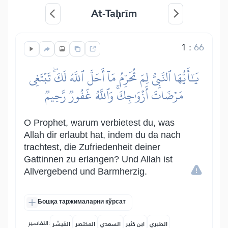
At-Taḥrīm
1
:
66
يَٰٓأَيُّهَا ٱلنَّبِيُّ لِمَ تُحَرِّمُ مَآ أَحَلَّ ٱللَّهُ لَكَۖ تَبۡتَغِي
مَرۡضَاتَ أَزۡوَٰجِكَۚ وَٱللَّهُ غَفُورٞ رَّحِيمٞ
O Prophet, warum verbietest du, was
Allah dir erlaubt hat, indem du da nach
trachtest, die Zufriedenheit deiner
Gattinnen zu erlangen? Und Allah ist
Allvergebend und Barmherzig.
Бошқа таржималарни кўрсат
التفاسير:
الطبري
ابن كثير
السعدي
المختصر
المُيسَّر