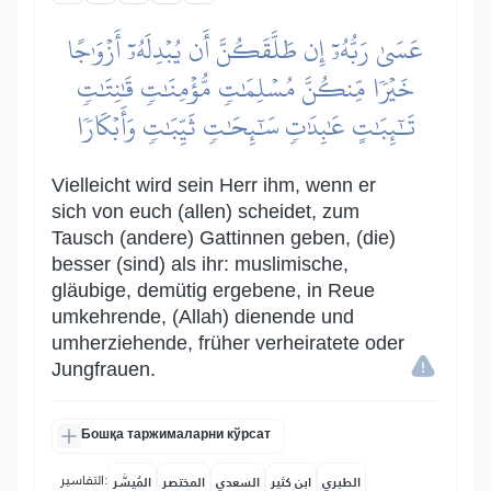
عَسَىٰ رَبُّهُۥٓ إِن طَلَّقَكُنَّ أَن يُبۡدِلَهُۥٓ أَزۡوَٰجًا
خَيۡرٗا مِّنكُنَّ مُسۡلِمَٰتٖ مُّؤۡمِنَٰتٖ قَٰنِتَٰتٖ
تَٰٓئِبَٰتٍ عَٰبِدَٰتٖ سَٰٓئِحَٰتٖ ثَيِّبَٰتٖ وَأَبۡكَارٗا
Vielleicht wird sein Herr ihm, wenn er
sich von euch (allen) scheidet, zum
Tausch (andere) Gattinnen geben, (die)
besser (sind) als ihr: muslimische,
gläubige, demütig ergebene, in Reue
umkehrende, (Allah) dienende und
umherziehende, früher verheiratete oder
Jungfrauen.
Бошқа таржималарни кўрсат
التفاسير:
الطبري
ابن كثير
السعدي
المختصر
المُيسَّر