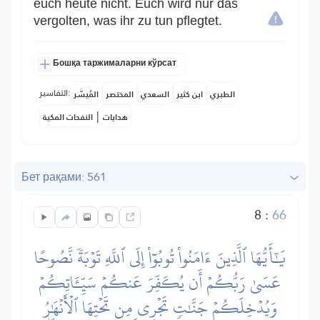
euch heute nicht. Euch wird nur das
vergolten, was ihr zu tun pflegtet.
Бошқа таржималарни кўрсат
التفاسير:
الطبري
ابن كثير
السعدي
المختصر
المُيسَّر
|
هدايات
النفحات المكية
Бет рақами: 561
8
:
66
يَٰٓأَيُّهَا ٱلَّذِينَ ءَامَنُواْ تُوبُوٓاْ إِلَى ٱللَّهِ تَوۡبَةٗ نَّصُوحًا
عَسَىٰ رَبُّكُمۡ أَن يُكَفِّرَ عَنكُمۡ سَيِّـَٔاتِكُمۡ
وَيُدۡخِلَكُمۡ جَنَّٰتٖ تَجۡرِي مِن تَحۡتِهَا ٱلۡأَنۡهَٰرُ