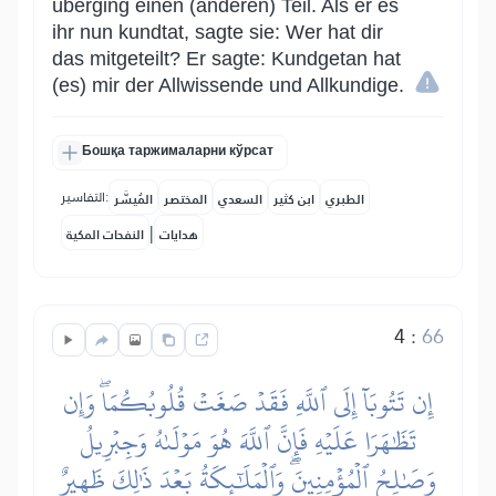
überging einen (anderen) Teil. Als er es
ihr nun kundtat, sagte sie: Wer hat dir
das mitgeteilt? Er sagte: Kundgetan hat
(es) mir der Allwissende und Allkundige.
Бошқа таржималарни кўрсат
التفاسير:
الطبري
ابن كثير
السعدي
المختصر
المُيسَّر
|
هدايات
النفحات المكية
4
:
66
إِن تَتُوبَآ إِلَى ٱللَّهِ فَقَدۡ صَغَتۡ قُلُوبُكُمَاۖ وَإِن
تَظَٰهَرَا عَلَيۡهِ فَإِنَّ ٱللَّهَ هُوَ مَوۡلَىٰهُ وَجِبۡرِيلُ
وَصَٰلِحُ ٱلۡمُؤۡمِنِينَۖ وَٱلۡمَلَٰٓئِكَةُ بَعۡدَ ذَٰلِكَ ظَهِيرٌ