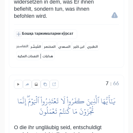
widersetzen in dem, was Er ihnen
befiehlt, sondern tun, was ihnen
befohlen wird.
Бошқа таржималарни кўрсат
التفاسير:
الطبري
ابن كثير
السعدي
المختصر
المُيسَّر
|
هدايات
النفحات المكية
7
:
66
يَٰٓأَيُّهَا ٱلَّذِينَ كَفَرُواْ لَا تَعۡتَذِرُواْ ٱلۡيَوۡمَۖ إِنَّمَا
تُجۡزَوۡنَ مَا كُنتُمۡ تَعۡمَلُونَ
O die ihr ungläubig seid, entschuldigt