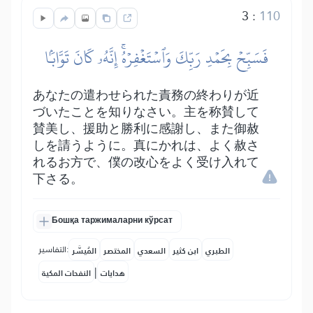
3
:
110
فَسَبِّحۡ بِحَمۡدِ رَبِّكَ وَٱسۡتَغۡفِرۡهُۚ إِنَّهُۥ كَانَ تَوَّابَۢا
あなたの遣わせられた責務の終わりが近
づいたことを知りなさい。主を称賛して
賛美し、援助と勝利に感謝し、また御赦
しを請うように。真にかれは、よく赦さ
れるお方で、僕の改心をよく受け入れて
下さる。
Бошқа таржималарни кўрсат
التفاسير:
الطبري
ابن كثير
السعدي
المختصر
المُيسَّر
|
هدايات
النفحات المكية