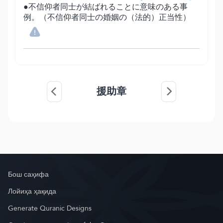
●不信仰者同士が結ばれることに意味のある事
例。（不信仰者同士の婚姻の（法的）正当性）
援助章
Бош саҳифа
Лойиҳа ҳақида
Generate Quranic Designs