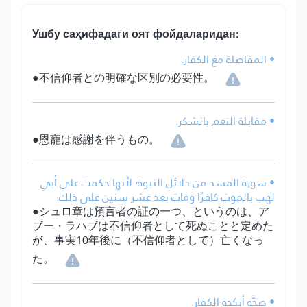
Ушбу саҳифадаги оят фойдаларидан:
• المفاصلة مع الكفار.
●不信仰者との明確な区別の必要性。
• مقابلة النعم بالشكر.
●恩寵は感謝を伴うもの。
• سورة المسد من دلائل النبوة؛ لأنها حكمت على أبي
لهب بالموت كافرًا ومات بعد عشر سنين على ذلك.
●シュロ章は預言者の証の一つ、というのは、ア
ブー・ラハブは不信仰者として死ぬことと定めた
が、事実10年後に（不信仰者として）亡くなっ
た。
• صِحَّة أنكحة الكفار.