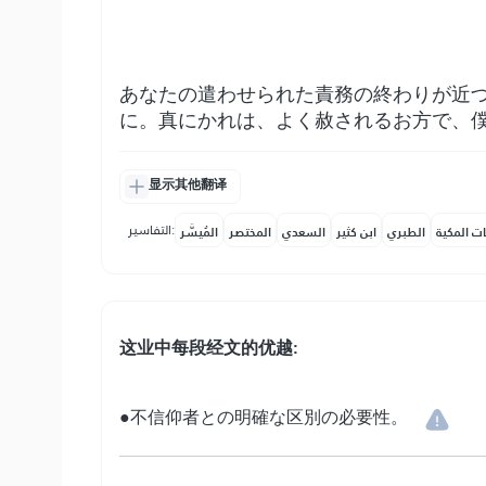
あなたの遣わせられた責務の終わりが近
に。真にかれは、よく赦されるお方で、
显示其他翻译
التفاسير:
ات المكية
الطبري
ابن كثير
السعدي
المختصر
المُيسَّر
这业中每段经文的优越:
●不信仰者との明確な区別の必要性。