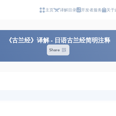
主页
译解目录
开发者服务
关于
《古兰经》译解 - 日语古兰经简明注释
Share