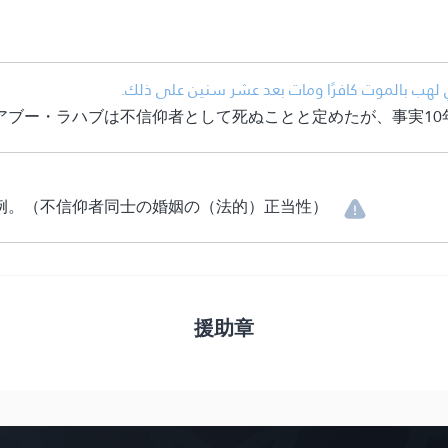
• لهب بالموت كافرًا ومات بعد عشر سنين على ذلك
アブー・ラハブは不信仰者として死ぬことと定めたが、事実10
例。（不信仰者同士の婚姻の（法的）正当性）
援助章