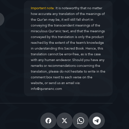
Important note:
It is noteworthy that no matter
how accurate any translation of the meanings of
the Qur’an may be, it will still fall short in
conveying the transcendent meanings of the
miraculous Qur’anic text, and that the meanings
conveyed by this translation is only the product
reached by the extent of the team’s knowledge
in understanding this Sacred Book. Hence, this
translation cannot be error-free, as is the case
with any human endeavor. Should you have any
remarks or recommendations concerning the
translation, please do not hesitate to write in the
comment box next to each verse on the
website, or send us an email via:
info@quranenc.com