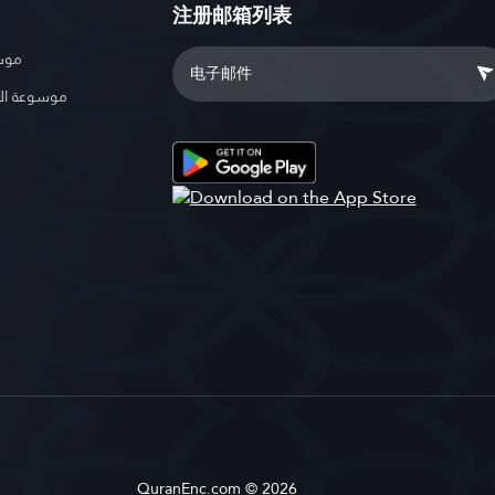
注册邮箱列表
موسو
موسوعة ال
QuranEnc.com © 2026