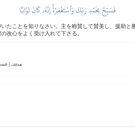
فَسَبِّحۡ بِحَمۡدِ رَبِّكَ وَٱسۡتَغۡفِرۡهُۚ إِنَّهُۥ كَانَ تَوَّابَۢا
づいたことを知りなさい。主を称賛して賛美し、援助と
僕の改心をよく受け入れて下さる。
|
هدايات
النفح