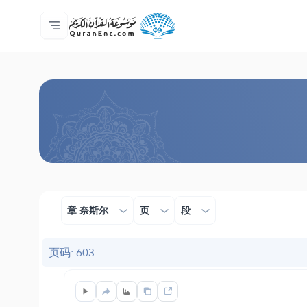
主页
译解目录
Audio
开发者服务 - API
关于此项目
联系我们
语言
Browse Old Version
章 奈斯尔
页
段
页码: 603