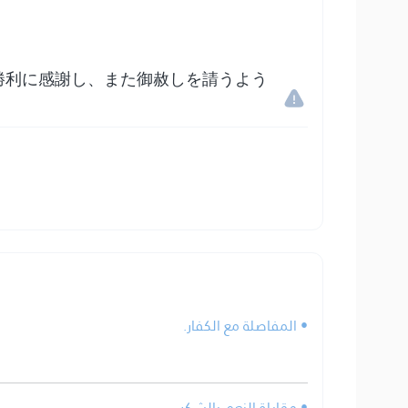
勝利に感謝し、また御赦しを請うよう
• المفاصلة مع الكفار.
• مقابلة النعم بالشكر.