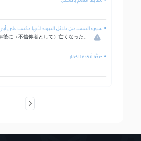
سورة المسد من دلائل النبوة؛ لأنها حكمت على أبي .
年後に（不信仰者として）亡くなった。
• صِحَّة أنكحة الكفار.