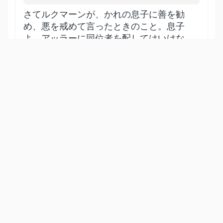
さてルクマーンが、かれの息子に善を勧
め、悪を戒めて言ったときのこと。息子
よ、アッラーに同位者を配してはいけな
い。同位者を配することは、真に重大な
不正なのである。そしてそれは永遠に火
嶽に入る原因となる。
Show other translations
التفاسير:
الطبري
ابن كثير
السعدي
المختصر
المُيسَّر
|
هدايات
النفحات المكية
14
:
31
وَوَصَّيۡنَا ٱلۡإِنسَٰنَ بِوَٰلِدَيۡهِ حَمَلَتۡهُ أُمُّهُۥ وَهۡنًا عَلَىٰ