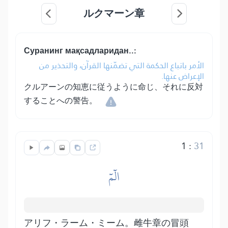
ルクマーン章
Суранинг мақсадларидан..:
الأمر باتباع الحكمة التي تضمّنها القرآن، والتحذير من
الإعراض عنها.
クルアーンの知恵に従うように命じ、それに反対
することへの警告。
1
:
31
الٓمٓ
アリフ・ラーム・ミーム。雌牛章の冒頭