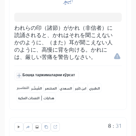
أَلِيمٍ
われらの印（諸節）がかれ（非信者）に
読誦されると、かれはそれを聞こえない
かのように、（また）耳が聞こえない人
のように、高慢に背を向ける。かれに
は、厳しい苦痛を警告しなさい。
Бошқа таржималарни кўрсат
التفاسير:
الطبري
ابن كثير
السعدي
المختصر
المُيسَّر
|
هدايات
النفحات المكية
8
:
31