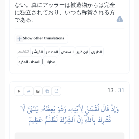
ない。真にアッラーは被造物からは完全
に独立されており、いつも称賛される方
である。
Show other translations
التفاسير:
الطبري
ابن كثير
السعدي
المختصر
المُيسَّر
|
هدايات
النفحات المكية
13
:
31
وَإِذۡ قَالَ لُقۡمَٰنُ لِٱبۡنِهِۦ وَهُوَ يَعِظُهُۥ يَٰبُنَيَّ لَا
تُشۡرِكۡ بِٱللَّهِۖ إِنَّ ٱلشِّرۡكَ لَظُلۡمٌ عَظِيمٞ