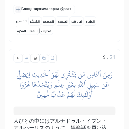
Бошқа таржималарни кўрсат
التفاسير:
الطبري
ابن كثير
السعدي
المختصر
المُيسَّر
|
هدايات
النفحات المكية
6
:
31
وَمِنَ ٱلنَّاسِ مَن يَشۡتَرِي لَهۡوَ ٱلۡحَدِيثِ لِيُضِلَّ
عَن سَبِيلِ ٱللَّهِ بِغَيۡرِ عِلۡمٖ وَيَتَّخِذَهَا هُزُوًاۚ
أُوْلَٰٓئِكَ لَهُمۡ عَذَابٞ مُّهِينٞ
人びとの中にはアルナドゥル・イブン・
アルハーリスのように、娯楽話を買い込