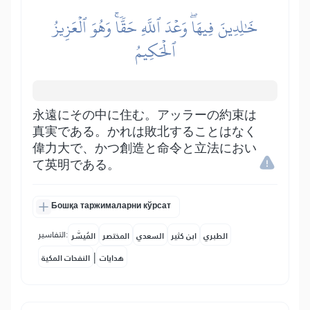
خَٰلِدِينَ فِيهَاۖ وَعۡدَ ٱللَّهِ حَقّٗاۚ وَهُوَ ٱلۡعَزِيزُ
ٱلۡحَكِيمُ
永遠にその中に住む。アッラーの約束は
真実である。かれは敗北することはなく
偉力大で、かつ創造と命令と立法におい
て英明である。
Бошқа таржималарни кўрсат
التفاسير:
الطبري
ابن كثير
السعدي
المختصر
المُيسَّر
|
هدايات
النفحات المكية