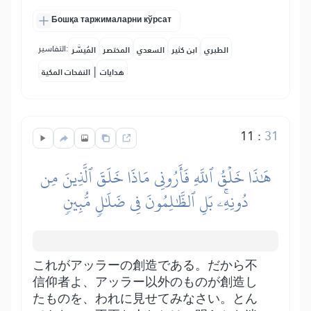
Бошқа таржималарни кўрсат
التفاسير:
الطبري
ابن كثير
السعدي
المختصر
المُيسَّر
|
هدايات
النفحات المكية
11
:
31
هَٰذَا خَلۡقُ ٱللَّهِ فَأَرُونِي مَاذَا خَلَقَ ٱلَّذِينَ مِن
دُونِهِۦۚ بَلِ ٱلظَّٰلِمُونَ فِي ضَلَٰلٖ مُّبِينٖ
これがアッラーの創造である。だから不
信仰者よ、アッラー以外のものが創造し
たものを、われに見せてみなさい。とん