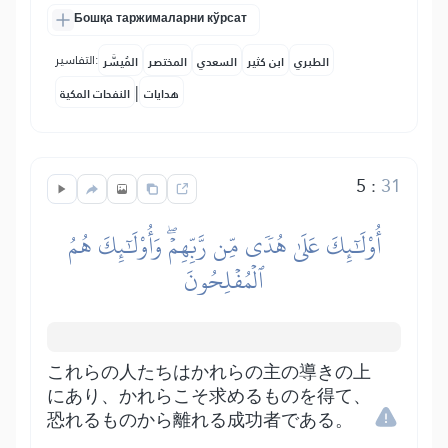
Бошқа таржималарни кўрсат
التفاسير:
الطبري
ابن كثير
السعدي
المختصر
المُيسَّر
|
هدايات
النفحات المكية
5
:
31
أُوْلَٰٓئِكَ عَلَىٰ هُدٗى مِّن رَّبِّهِمۡۖ وَأُوْلَٰٓئِكَ هُمُ
ٱلۡمُفۡلِحُونَ
これらの人たちはかれらの主の導きの上
にあり、かれらこそ求めるものを得て、
恐れるものから離れる成功者である。