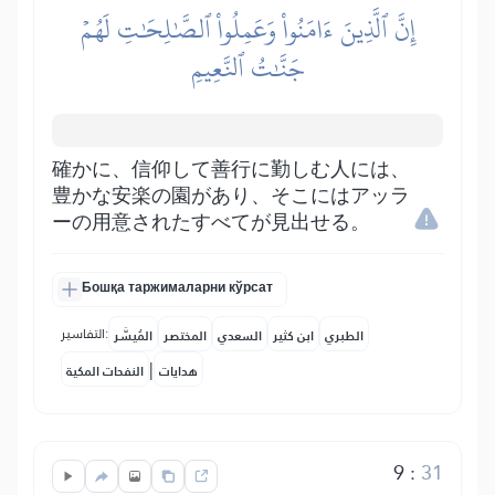
إِنَّ ٱلَّذِينَ ءَامَنُواْ وَعَمِلُواْ ٱلصَّٰلِحَٰتِ لَهُمۡ
جَنَّٰتُ ٱلنَّعِيمِ
確かに、信仰して善行に勤しむ人には、
豊かな安楽の園があり、そこにはアッラ
ーの用意されたすべてが見出せる。
Бошқа таржималарни кўрсат
التفاسير:
الطبري
ابن كثير
السعدي
المختصر
المُيسَّر
|
هدايات
النفحات المكية
9
:
31