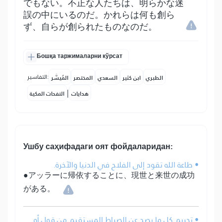
でもない。不正な人たちは、明らかな迷
誤の中にいるのだ。かれらは何も創ら
ず、自らが創られたものなのだ。
Бошқа таржималарни кўрсат
التفاسير:
الطبري
ابن كثير
السعدي
المختصر
المُيسَّر
|
هدايات
النفحات المكية
Ушбу саҳифадаги оят фойдаларидан:
• طاعة الله تقود إلى الفلاح في الدنيا والآخرة.
●アッラーに帰依することに、現世と来世の成功
がある。
• تحريم كل ما يصد عن الصراط المستقيم من قول أو