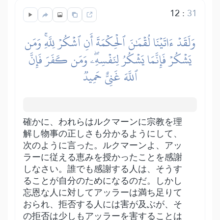
12
:
31
وَلَقَدۡ ءَاتَيۡنَا لُقۡمَٰنَ ٱلۡحِكۡمَةَ أَنِ ٱشۡكُرۡ لِلَّهِۚ وَمَن
يَشۡكُرۡ فَإِنَّمَا يَشۡكُرُ لِنَفۡسِهِۦۖ وَمَن كَفَرَ فَإِنَّ
ٱللَّهَ غَنِيٌّ حَمِيدٞ
確かに、われらはルクマーンに宗教を理
解し物事の正しさも分かるようにして、
次のように言った。ルクマーンよ、アッ
ラーに従える恵みを授かったことを感謝
しなさい。誰でも感謝する人は、そうす
ることが自分のためになるのだ。しかし
忘恩な人に対してアッラーは満ち足りて
おられ、拒否する人には害が及ぶが、そ
の拒否は少しもアッラーを害することは