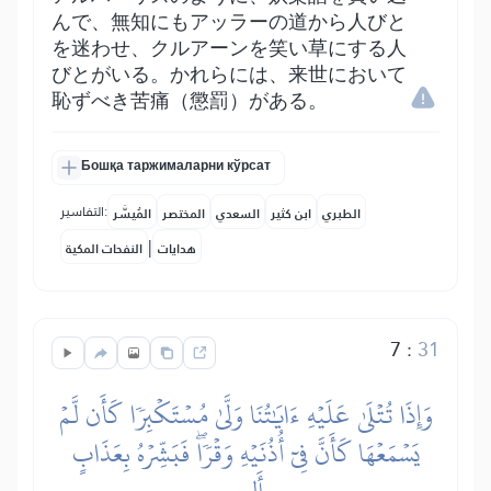
んで、無知にもアッラーの道から人びと
を迷わせ、クルアーンを笑い草にする人
びとがいる。かれらには、来世において
恥ずべき苦痛（懲罰）がある。
Бошқа таржималарни кўрсат
التفاسير:
الطبري
ابن كثير
السعدي
المختصر
المُيسَّر
|
هدايات
النفحات المكية
7
:
31
وَإِذَا تُتۡلَىٰ عَلَيۡهِ ءَايَٰتُنَا وَلَّىٰ مُسۡتَكۡبِرٗا كَأَن لَّمۡ
يَسۡمَعۡهَا كَأَنَّ فِيٓ أُذُنَيۡهِ وَقۡرٗاۖ فَبَشِّرۡهُ بِعَذَابٍ