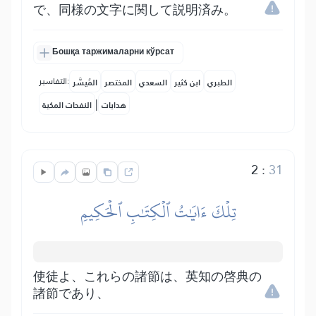
で、同様の文字に関して説明済み。
Бошқа таржималарни кўрсат
التفاسير:
الطبري
ابن كثير
السعدي
المختصر
المُيسَّر
|
هدايات
النفحات المكية
2
:
31
تِلۡكَ ءَايَٰتُ ٱلۡكِتَٰبِ ٱلۡحَكِيمِ
使徒よ、これらの諸節は、英知の啓典の
諸節であり、