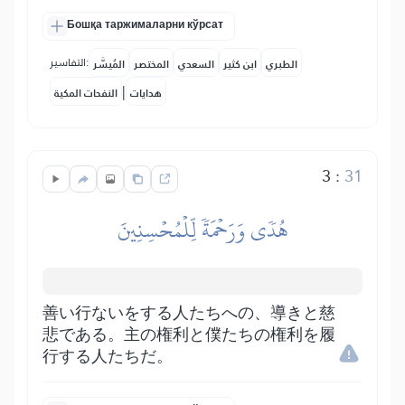
Бошқа таржималарни кўрсат
التفاسير:
الطبري
ابن كثير
السعدي
المختصر
المُيسَّر
|
هدايات
النفحات المكية
3
:
31
هُدٗى وَرَحۡمَةٗ لِّلۡمُحۡسِنِينَ
善い行ないをする人たちへの、導きと慈
悲である。主の権利と僕たちの権利を履
行する人たちだ。