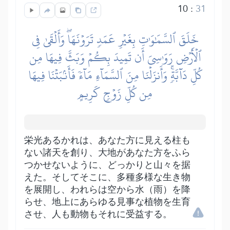
10
:
31
خَلَقَ ٱلسَّمَٰوَٰتِ بِغَيۡرِ عَمَدٖ تَرَوۡنَهَاۖ وَأَلۡقَىٰ فِي
ٱلۡأَرۡضِ رَوَٰسِيَ أَن تَمِيدَ بِكُمۡ وَبَثَّ فِيهَا مِن
كُلِّ دَآبَّةٖۚ وَأَنزَلۡنَا مِنَ ٱلسَّمَآءِ مَآءٗ فَأَنۢبَتۡنَا فِيهَا
مِن كُلِّ زَوۡجٖ كَرِيمٍ
栄光あるかれは、あなた方に見える柱も
ない諸天を創り、大地があなた方をふら
つかせないように、どっかりと山々を据
えた。そしてそこに、多種多様な生き物
を展開し、われらは空から水（雨）を降
らせ、地上にあらゆる見事な植物を生育
させ、人も動物もそれに受益する。