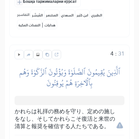
Бошқа таржималарни кўрсат
التفاسير:
الطبري
ابن كثير
السعدي
المختصر
المُيسَّر
|
هدايات
النفحات المكية
4
:
31
ٱلَّذِينَ يُقِيمُونَ ٱلصَّلَوٰةَ وَيُؤۡتُونَ ٱلزَّكَوٰةَ وَهُم
بِٱلۡأٓخِرَةِ هُمۡ يُوقِنُونَ
かれらは礼拝の務めを守り、定めの施し
をなし、そしてかれらこそ復活と来世の
清算と報奨を確信する人たちである。