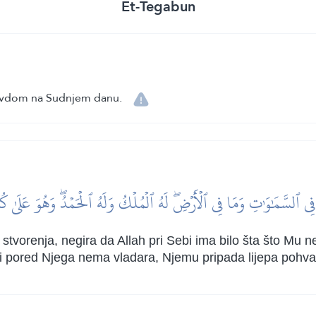
Et-Tegabun
pravdom na Sudnjem danu.
ا فِي ٱلسَّمَٰوَٰتِ وَمَا فِي ٱلۡأَرۡضِۖ لَهُ ٱلۡمُلۡكُ وَلَهُ ٱلۡحَمۡدُۖ وَهُوَ عَلَىٰ ك
tvorenja, negira da Allah pri Sebi ima bilo šta što Mu ne 
i pored Njega nema vladara, Njemu pripada lijepa pohval