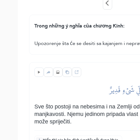
Trong những ý nghĩa của chương Kinh:
Upozorenje šta će se desiti sa kajanjem i ne
ُلِّ شَيۡءٖ قَدِيرٌ
Sve što postoji na nebesima i na Zemlji od s
manjkavosti. Njemu jedinom pripada vlast 
može spriječiti.