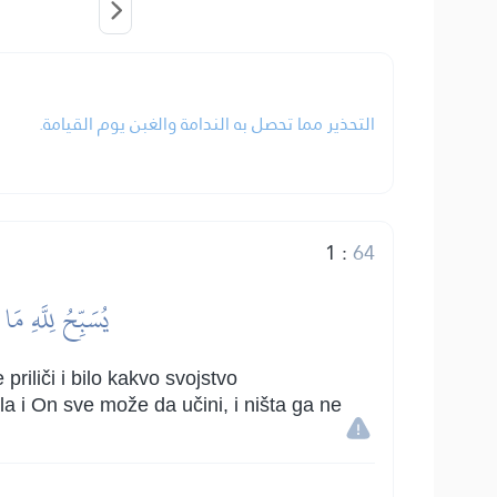
التحذير مما تحصل به الندامة والغبن يوم القيامة.
1
:
64
يُسَبِّحُ لِلَّهِ مَ
priliči i bilo kakvo svojstvo
a i On sve može da učini, i ništa ga ne