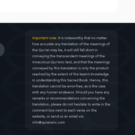
Important note:
It is noteworthy that no matter
how accurate any translation of the meanings of
the Qur’an may be, it will still fall short in
conveying the transcendent meanings of the
miraculous Qur’anic text, and that the meanings
conveyed by this translation is only the product
reached by the extent of the team’s knowledge
in understanding this Sacred Book. Hence, this
translation cannot be error-free, as is the case
with any human endeavor. Should you have any
remarks or recommendations concerning the
translation, please do not hesitate to write in the
comment box next to each verse on the
website, or send us an email via:
info@quranenc.com