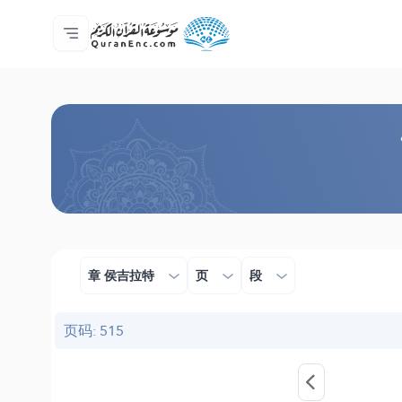
主页
译解目录
Audio
开发者服务 - API
关于此项目
联系我们
语言
Browse Old Version
章 侯吉拉特
页
段
页码: 515