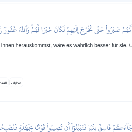
َنَّهُمۡ صَبَرُواْ حَتَّىٰ تَخۡرُجَ إِلَيۡهِمۡ لَكَانَ خَيۡرٗا لَّهُمۡۚ وَٱللَّهُ غَفُورٞ ر
ihnen herauskommst, wäre es wahrlich besser für sie. U
|
هدايات
النفح
 جَآءَكُمۡ فَاسِقُۢ بِنَبَإٖ فَتَبَيَّنُوٓاْ أَن تُصِيبُواْ قَوۡمَۢا بِجَهَٰلَةٖ فَتُصۡبِح