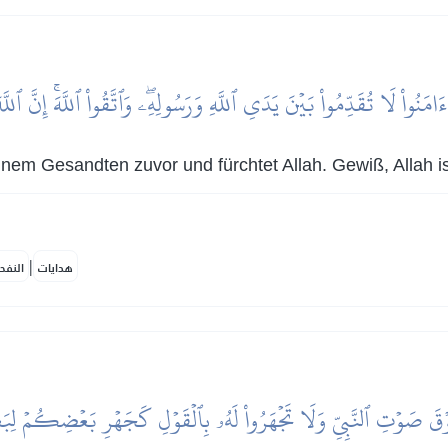
 ءَامَنُواْ لَا تُقَدِّمُواْ بَيۡنَ يَدَيِ ٱللَّهِ وَرَسُولِهِۦۖ وَٱتَّقُواْ ٱللَّهَۚ إِنَّ ٱل
inem Gesandten zuvor und fürchtet Allah. Gewiß, Allah i
|
هدايات
النفح
مۡ فَوۡقَ صَوۡتِ ٱلنَّبِيِّ وَلَا تَجۡهَرُواْ لَهُۥ بِٱلۡقَوۡلِ كَجَهۡرِ بَعۡضِكُمۡ 