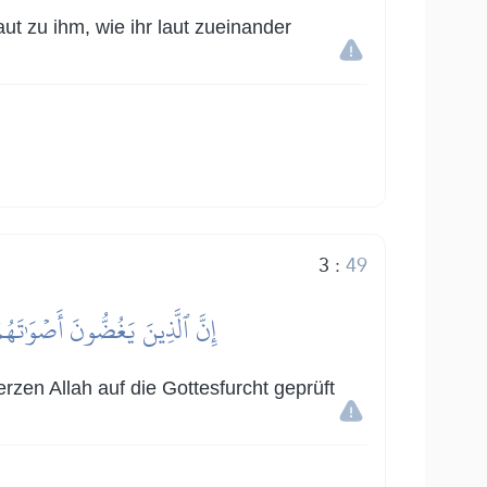
ut zu ihm, wie ihr laut zueinander
3
:
49
إِنَّ ٱلَّذِينَ يَغُضُّونَ أَصۡوَٰتَهُم
zen Allah auf die Gottesfurcht geprüft