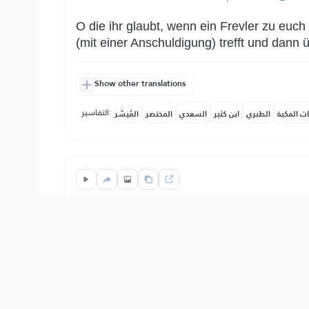
O die ihr glaubt, wenn ein Frevler zu euch
(mit einer Anschuldigung) trefft und dann
Show other translations
التفاسير:
ات المكية
الطبري
ابن كثير
السعدي
المختصر
المُيسَّر
ٰنَ وَزَيَّنَهُۥ فِي قُلُوبِكُمۡ وَكَرَّهَ إِلَيۡكُمُ ٱلۡكُفۡرَ
Und wißt, daß Allahs Gesandter unter euch
kommen. Aber Allah hat euch den Glauben