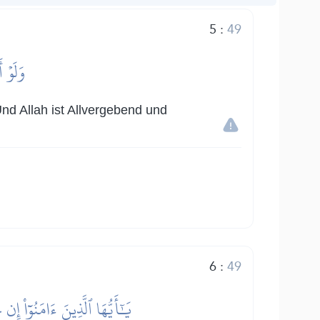
5
:
49
وَلَوۡ أ
nd Allah ist Allvergebend und
6
:
49
يَٰٓأَيُّهَا ٱلَّذِينَ ءَامَنُوٓاْ إِن