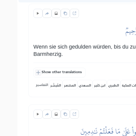
َّحِيمٞ
Wenn sie sich gedulden würden, bis du zu 
Barmherzig.
Show other translations
التفاسير:
ات المكية
الطبري
ابن كثير
السعدي
المختصر
المُيسَّر
ُواْ عَلَىٰ مَا فَعَلۡتُمۡ نَٰدِمِينَ