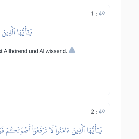
1
:
49
يَٰٓأَيُّهَا ٱلَّذِينَ
st Allhörend und Allwissend.
2
:
49
يَٰٓأَيُّهَا ٱلَّذِينَ ءَامَنُواْ لَا تَرۡفَعُوٓاْ أَصۡوَٰتَكُ