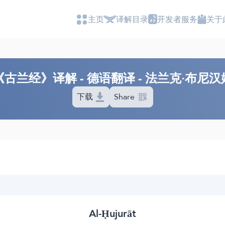
主页
译解目录
开发者服务
关于
《古兰经》译解 - 德语翻译 - 法兰克·布尼汉
下载
Share
Al-Ḥujurāt