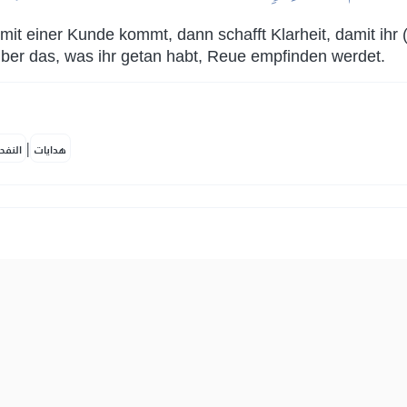
 mit einer Kunde kommt, dann schafft Klarheit, damit ihr 
 über das, was ihr getan habt, Reue empfinden werdet.
|
هدايات
النفح
ي كَثِيرٖ مِّنَ ٱلۡأَمۡرِ لَعَنِتُّمۡ وَلَٰكِنَّ ٱللَّهَ حَبَّبَ إِلَيۡكُمُ ٱلۡإِيمَ
وَٱلۡفُسُوقَ وَٱلۡعِصۡيَانَۚ أُوْلَٰٓئِكَ هُمُ ٱلرَّٰشِدُونَ
 ist. Wenn er euch in vielen Angelegenheiten gehorchte,
 lieb gemacht und in euren Herzen ausgeschmückt, und