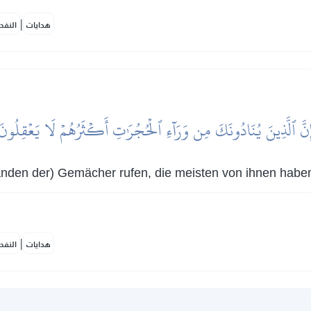
|
هدايات
النفح
ِنَّ ٱلَّذِينَ يُنَادُونَكَ مِن وَرَآءِ ٱلۡحُجُرَٰتِ أَكۡثَرُهُمۡ لَا يَعۡقِلُونَ
Wänden der) Gemächer rufen, die meisten von ihnen habe
|
هدايات
النفح