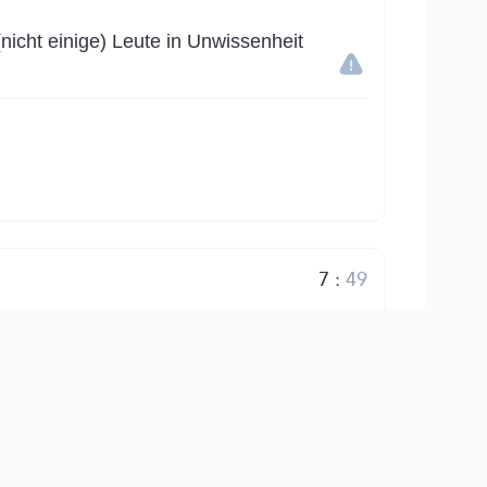
(nicht einige) Leute in Unwissenheit
7
:
49
وَٱعۡلَمُوٓاْ أَنَّ فِيكُمۡ رَسُولَ ٱللَّهِۚ لَوۡ يُطِيعُكُمۡ فِ
 würdet ihr wahrlich in Bedrängnis
 Er hat euch den Unglauben, den