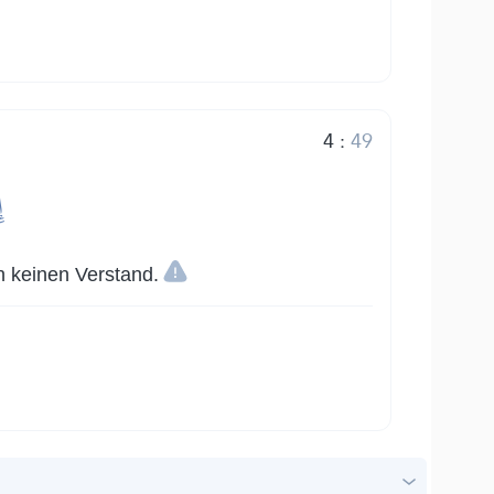
4
:
49
إ
n keinen Verstand.