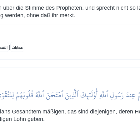
n über die Stimme des Propheten, und sprecht nicht so la
lig werden, ohne daß ihr merkt.
|
هدايات
النفح
ۡ عِندَ رَسُولِ ٱللَّهِ أُوْلَٰٓئِكَ ٱلَّذِينَ ٱمۡتَحَنَ ٱللَّهُ قُلُوبَهُمۡ لِلتَّقۡوَ
llahs Gesandtem mäßigen, das sind diejenigen, deren Her
rtigen Lohn geben.