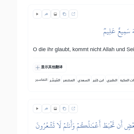
لَّهَ سَمِيعٌ عَلِيمٞ
O die ihr glaubt, kommt nicht Allah und Se
显示其他翻译
التفاسير:
ات المكية
الطبري
ابن كثير
السعدي
المختصر
المُيسَّر
لِبَعۡضٍ أَن تَحۡبَطَ أَعۡمَٰلُكُمۡ وَأَنتُمۡ لَا تَشۡعُرُونَ