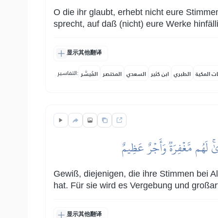
O die ihr glaubt, erhebt nicht eure Stimme
sprecht, auf daß (nicht) eure Werke hinfäl
显示其他翻译
التفاسير:
ات المكية
الطبري
ابن كثير
السعدي
المختصر
المُيسَّر
ىٰۚ لَهُم مَّغۡفِرَةٞ وَأَجۡرٌ عَظِيمٌ
Gewiß, diejenigen, die ihre Stimmen bei A
hat. Für sie wird es Vergebung und großa
显示其他翻译