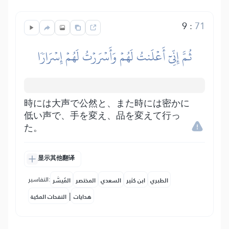
9
:
71
ثُمَّ إِنِّيٓ أَعۡلَنتُ لَهُمۡ وَأَسۡرَرۡتُ لَهُمۡ إِسۡرَارٗا
時には大声で公然と、また時には密かに
低い声で、手を変え、品を変えて行っ
た。
显示其他翻译
التفاسير:
الطبري
ابن كثير
السعدي
المختصر
المُيسَّر
|
هدايات
النفحات المكية