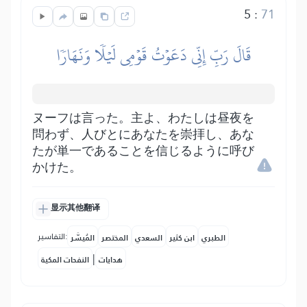
5
:
71
قَالَ رَبِّ إِنِّي دَعَوۡتُ قَوۡمِي لَيۡلٗا وَنَهَارٗا
ヌーフは言った。主よ、わたしは昼夜を
問わず、人びとにあなたを崇拝し、あな
たが単一であることを信じるように呼び
かけた。
显示其他翻译
التفاسير:
الطبري
ابن كثير
السعدي
المختصر
المُيسَّر
|
هدايات
النفحات المكية