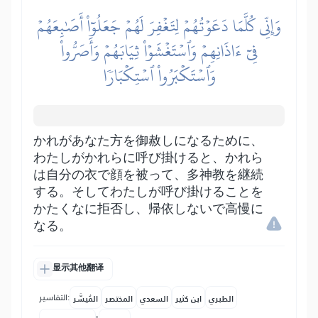
وَإِنِّي كُلَّمَا دَعَوۡتُهُمۡ لِتَغۡفِرَ لَهُمۡ جَعَلُوٓاْ أَصَٰبِعَهُمۡ
فِيٓ ءَاذَانِهِمۡ وَٱسۡتَغۡشَوۡاْ ثِيَابَهُمۡ وَأَصَرُّواْ
وَٱسۡتَكۡبَرُواْ ٱسۡتِكۡبَارٗا
かれがあなた方を御赦しになるために、
わたしがかれらに呼び掛けると、かれら
は自分の衣で顔を被って、多神教を継続
する。そしてわたしが呼び掛けることを
かたくなに拒否し、帰依しないで高慢に
なる。
显示其他翻译
التفاسير:
الطبري
ابن كثير
السعدي
المختصر
المُيسَّر