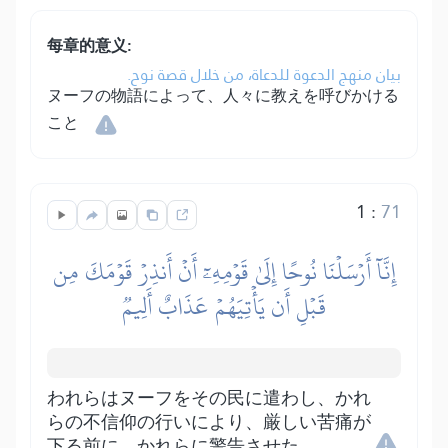
每章的意义:
بيان منهج الدعوة للدعاة، من خلال قصة نوح.
ヌーフの物語によって、人々に教えを呼びかける
こと
1
:
71
إِنَّآ أَرۡسَلۡنَا نُوحًا إِلَىٰ قَوۡمِهِۦٓ أَنۡ أَنذِرۡ قَوۡمَكَ مِن
قَبۡلِ أَن يَأۡتِيَهُمۡ عَذَابٌ أَلِيمٞ
われらはヌーフをその民に遣わし、かれ
らの不信仰の行いにより、厳しい苦痛が
下る前に、かれらに警告させた。