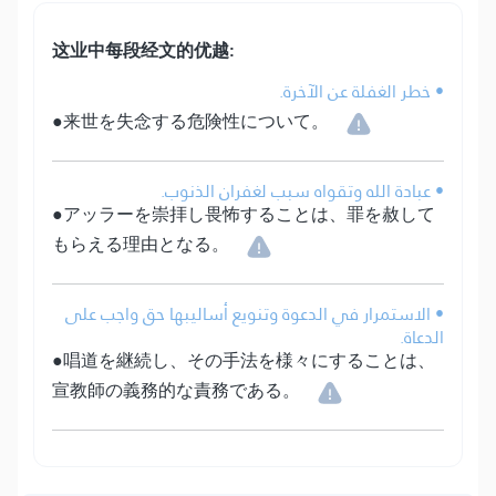
这业中每段经文的优越:
• خطر الغفلة عن الآخرة.
●来世を失念する危険性について。
• عبادة الله وتقواه سبب لغفران الذنوب.
●アッラーを崇拝し畏怖することは、罪を赦して
もらえる理由となる。
• الاستمرار في الدعوة وتنويع أساليبها حق واجب على
الدعاة.
●唱道を継続し、その手法を様々にすることは、
宣教師の義務的な責務である。