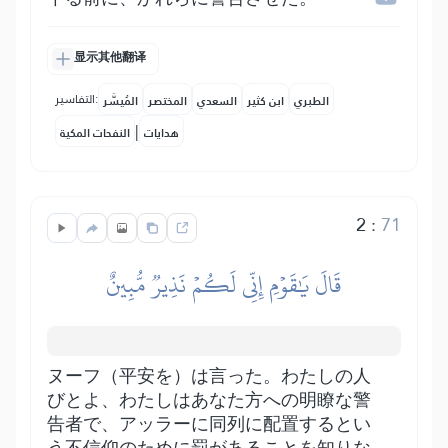
显示其他翻译
التفاسير:
الطبري
ابن كثير
السعدي
المختصر
المُيسَّر
|
هدايات
النفحات المكية
2
:
71
قَالَ يَٰقَوۡمِ إِنِّي لَكُمۡ نَذِيرٞ مُّبِينٌ
ヌーフ（平安を）は言った。わたしの人
びとよ、わたしはあなた方への明瞭な警
告者で、アッラーに同列に配置するとい