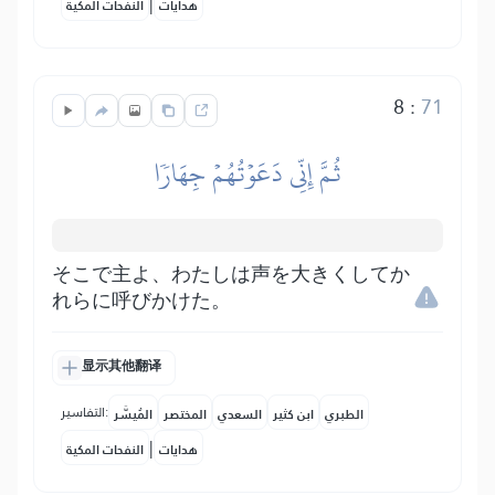
|
هدايات
النفحات المكية
8
:
71
ثُمَّ إِنِّي دَعَوۡتُهُمۡ جِهَارٗا
そこで主よ、わたしは声を大きくしてか
れらに呼びかけた。
显示其他翻译
التفاسير:
الطبري
ابن كثير
السعدي
المختصر
المُيسَّر
|
هدايات
النفحات المكية