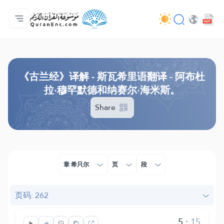
主页
译解目录
Audio
开发者服务 - API
关于此项目
联系我们
语言
Browse Old Version
《古兰经》译解 - 斯瓦希里语翻译 - 阿布杜
拉·穆罕默德和纳赛尔·海米斯。
Share
章 希只尔
页
段
页码: 262
5
:
15