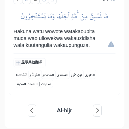
مَّا تَسۡبِقُ مِنۡ أُمَّةٍ أَجَلَهَا وَمَا يَسۡتَـٔۡخِرُونَ
Hakuna watu wowote watakaoupita
muda wao uliowekwa wakauzidisha
wala kuutangulia wakaupunguza.
显示其他翻译
التفاسير:
الطبري
ابن كثير
السعدي
المختصر
المُيسَّر
|
هدايات
النفحات المكية
Al-hijr