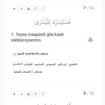
7
:
92
فَسَنُيَسِّرُهُۥ لِلۡيُسۡرَىٰ
7. Toysa maqaanê gita kaah
xabbacoysenno.
ሌሎች ትርጓሜዎችን አቅርብ
التفاسير:
الطبري
ابن كثير
السعدي
المختصر
المُيسَّر
|
هدايات
النفحات المكية
8
:
92