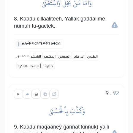
وَأَمَّا مَنۢ بَخِلَ وَٱسۡتَغۡنَىٰ
8. Kaadu cillaaliteeh, Yallak gaddalime
numuh tu-gactek,
ሌሎች ትርጓሜዎችን አቅርብ
التفاسير:
الطبري
ابن كثير
السعدي
المختصر
المُيسَّر
|
هدايات
النفحات المكية
9
:
92
وَكَذَّبَ بِٱلۡحُسۡنَىٰ
9. Kaadu maqaaney (jannat kinnuk) yalli