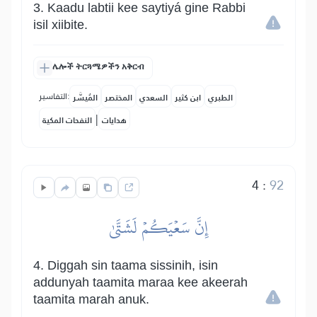
3. Kaadu labtii kee saytiyá gine Rabbi
isil xiibite.
ሌሎች ትርጓሜዎችን አቅርብ
التفاسير:
الطبري
ابن كثير
السعدي
المختصر
المُيسَّر
|
هدايات
النفحات المكية
4
:
92
إِنَّ سَعۡيَكُمۡ لَشَتَّىٰ
4. Diggah sin taama sissinih, isin
addunyah taamita maraa kee akeerah
taamita marah anuk.