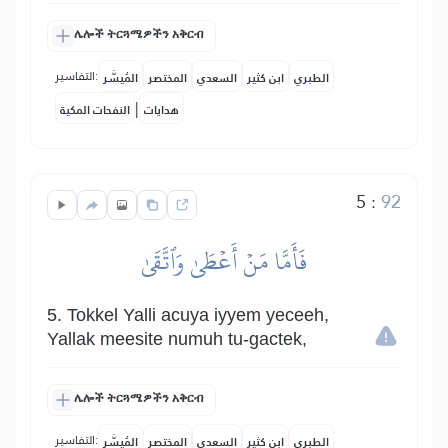
ሌሎች ትርጓሜዎችን አቅርብ
التفاسير:
الطبري
ابن كثير
السعدي
المختصر
المُيسَّر
|
هدايات
النفحات المكية
5
:
92
فَأَمَّا مَنۡ أَعۡطَىٰ وَٱتَّقَىٰ
5. Tokkel Yalli acuya iyyem yeceeh,
Yallak meesite numuh tu-gactek,
ሌሎች ትርጓሜዎችን አቅርብ
التفاسير:
الطبري
ابن كثير
السعدي
المختصر
المُيسَّر