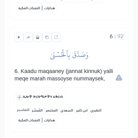
|
هدايات
النفحات المكية
6
:
92
وَصَدَّقَ بِٱلۡحُسۡنَىٰ
6. Kaadu maqaaney (jannat kinnuk) yalli
meqe marah massoyse nummaysek,
ሌሎች ትርጓሜዎችን አቅርብ
التفاسير:
الطبري
ابن كثير
السعدي
المختصر
المُيسَّر
|
هدايات
النفحات المكية