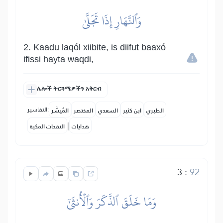
وَٱلنَّهَارِ إِذَا تَجَلَّىٰ
2. Kaadu laqól xiibite, is diifut baaxó
ifissi hayta waqdi,
ሌሎች ትርጓሜዎችን አቅርብ
التفاسير:
الطبري
ابن كثير
السعدي
المختصر
المُيسَّر
|
هدايات
النفحات المكية
3
:
92
وَمَا خَلَقَ ٱلذَّكَرَ وَٱلۡأُنثَىٰٓ