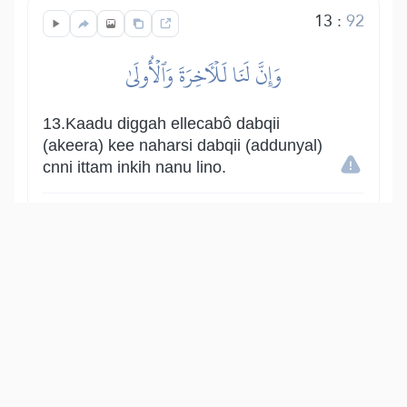
13
:
92
وَإِنَّ لَنَا لَلۡأٓخِرَةَ وَٱلۡأُولَىٰ
13.Kaadu diggah ellecabô dabqii
(akeera) kee naharsi dabqii (addunyal)
cnni ittam inkih nanu lino.
Show other translations
التفاسير:
الطبري
ابن كثير
السعدي
المختصر
المُيسَّر
|
هدايات
النفحات المكية
14
:
92