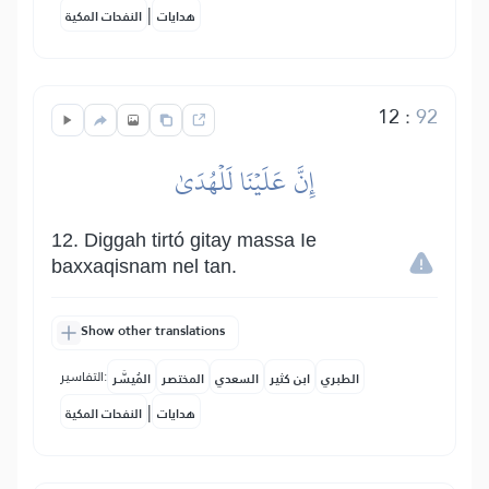
|
هدايات
النفحات المكية
12
:
92
إِنَّ عَلَيۡنَا لَلۡهُدَىٰ
12. Diggah tirtó gitay massa Ie
baxxaqisnam nel tan.
Show other translations
التفاسير:
الطبري
ابن كثير
السعدي
المختصر
المُيسَّر
|
هدايات
النفحات المكية