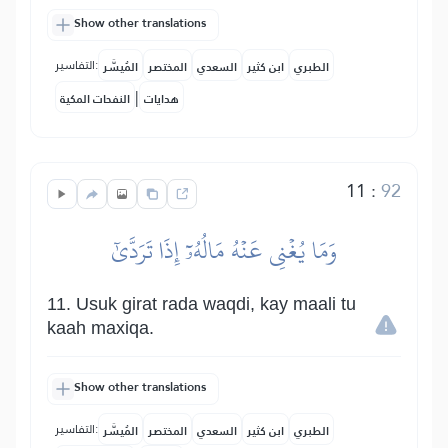
Show other translations
التفاسير:
الطبري
ابن كثير
السعدي
المختصر
المُيسَّر
|
هدايات
النفحات المكية
11
:
92
وَمَا يُغۡنِي عَنۡهُ مَالُهُۥٓ إِذَا تَرَدَّىٰٓ
11. Usuk girat rada waqdi, kay maali tu
kaah maxiqa.
Show other translations
التفاسير:
الطبري
ابن كثير
السعدي
المختصر
المُيسَّر