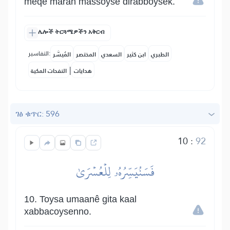
meqe marah massoyse dirabboysek.
ሌሎች ትርጓሜዎችን አቅርብ
التفاسير:
الطبري
ابن كثير
السعدي
المختصر
المُيسَّر
|
هدايات
النفحات المكية
ገፅ ቁጥር: 596
10
:
92
فَسَنُيَسِّرُهُۥ لِلۡعُسۡرَىٰ
10. Toysa umaanê gita kaal
xabbacoysenno.