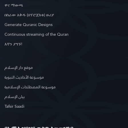
ዋና ማውጫ
በስራው እቅዱ (በፕሮጀክቱ) ዙሪያ
Generate Quranic Designs
Continuous streaming of the Quran
እኛን ያግኙ!
موقع دار الإسلام
موسوعة الأحاديث النبوية
موسوعة المصطلحات الإسلامية
بيان الإسلام
Tafsir Saadi