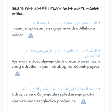
በዚህ ገፅ ያሉት አንቀፆች ከሚያስተላልፉት ጠቃሚ መልዕክት
መካከል:
• الاستغفار من المعاصي سبب لرحمة الله.
Traženje oproštenja za grijehe vodi u Allahovu
milost.
• التشاؤم بالأشخاص والأشياء ليس من صفات
المؤمنين.
Vjernici ne dozvoljavaju da ih obuzme pesimizam
zbog određenih ljudi niti zbog određenih pojava.
• عاقبة التمالؤ على الشر والمكر بأهل الحق سيئة.
Udruživanje u činjenju zla i spletkarenju protiv
vjernika ima nesagledive posljedice.