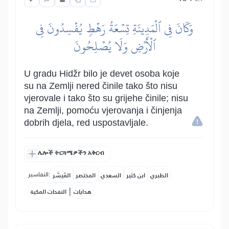
وَكَانَ فِي ٱلۡمَدِينَةِ تِسۡعَةُ رَهۡطٖ يُفۡسِدُونَ فِي
ٱلۡأَرۡضِ وَلَا يُصۡلِحُونَ
U gradu Hidžr bilo je devet osoba koje
su na Zemlji nered činile tako što nisu
vjerovale i tako što su grijehe činile; nisu
na Zemlji, pomoću vjerovanja i činjenja
dobrih djela, red uspostavljale.
ሌሎች ትርጓሜዎችን አቅርብ
التفاسير:
الطبري
ابن كثير
السعدي
المختصر
المُيسَّر
|
هدايات
النفحات المكية