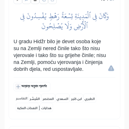
وَكَانَ فِي ٱلۡمَدِينَةِ تِسۡعَةُ رَهۡطٖ يُفۡسِدُونَ فِي
ٱلۡأَرۡضِ وَلَا يُصۡلِحُونَ
U gradu Hidžr bilo je devet osoba koje
su na Zemlji nered činile tako što nisu
vjerovale i tako što su grijehe činile; nisu
na Zemlji, pomoću vjerovanja i činjenja
dobrih djela, red uspostavljale.
অন্যান্য অনুবাদ প্রদর্শন
التفاسير:
الطبري
ابن كثير
السعدي
المختصر
المُيسَّر
|
هدايات
النفحات المكية