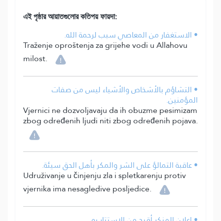
এই পৃষ্ঠার আয়াতগুলোর কতিপয় ফায়দা:
• الاستغفار من المعاصي سبب لرحمة الله.
Traženje oproštenja za grijehe vodi u Allahovu
milost.
• التشاؤم بالأشخاص والأشياء ليس من صفات
المؤمنين.
Vjernici ne dozvoljavaju da ih obuzme pesimizam
zbog određenih ljudi niti zbog određenih pojava.
• عاقبة التمالؤ على الشر والمكر بأهل الحق سيئة.
Udruživanje u činjenju zla i spletkarenju protiv
vjernika ima nesagledive posljedice.
• إعلان المنكر أقبح من الاستتار به.