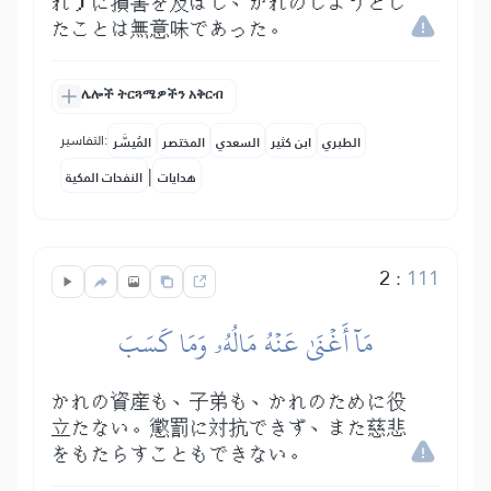
れ）に損害を及ぼし、かれのしようとし
たことは無意味であった。
ሌሎች ትርጓሜዎችን አቅርብ
التفاسير:
الطبري
ابن كثير
السعدي
المختصر
المُيسَّر
|
هدايات
النفحات المكية
2
:
111
مَآ أَغۡنَىٰ عَنۡهُ مَالُهُۥ وَمَا كَسَبَ
かれの資産も、子弟も、かれのために役
立たない。懲罰に対抗できず、また慈悲
をもたらすこともできない。