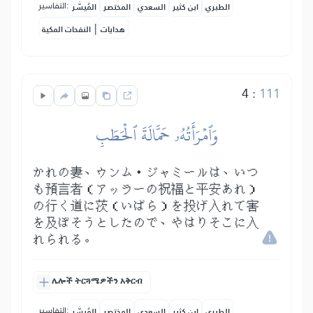
التفاسير:
الطبري
ابن كثير
السعدي
المختصر
المُيسَّر
|
هدايات
النفحات المكية
4
:
111
وَٱمۡرَأَتُهُۥ حَمَّالَةَ ٱلۡحَطَبِ
かれの妻、ウンム・ジャミールは、いつ
も預言者（アッラーの祝福と平安あれ）
の行く道に茨（いばら）を投げ入れて害
を及ぼそうとしたので、やはりそこに入
れられる。
ሌሎች ትርጓሜዎችን አቅርብ
التفاسير:
الطبري
ابن كثير
السعدي
المختصر
المُيسَّر