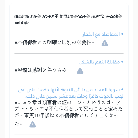
በዚህ ገፅ ያሉት አንቀፆች ከሚያስተላልፉት ጠቃሚ መልዕክት
መካከል:
• المفاصلة مع الكفار.
●不信仰者との明確な区別の必要性。
• مقابلة النعم بالشكر.
●恩寵は感謝を伴うもの。
• سورة المسد من دلائل النبوة؛ لأنها حكمت على أبي
لهب بالموت كافرًا ومات بعد عشر سنين على ذلك.
●シュロ章は預言者の証の一つ、というのは、ア
ブー・ラハブは不信仰者として死ぬことと定めた
が、事実10年後に（不信仰者として）亡くなっ
た。