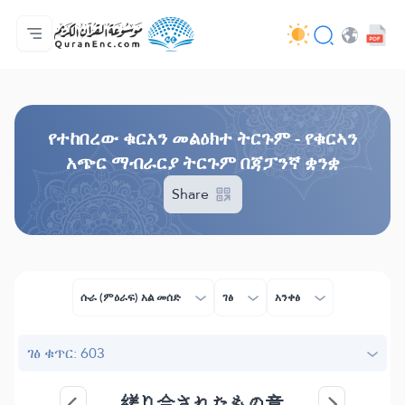
ዋና ማውጫ
የትርጉሞች ማውጫ
Audio
የአዘማኞች አገልግሎቶች - API
በስራው እቅዱ (በፕሮጀክቱ) ዙሪያ
እኛን ያግኙ!
ቋንቋ
Browse Old Version
የተከበረው ቁርአን መልዕክተ ትርጉም - የቁርኣን
አጭር ማብራርያ ትርጉም በጃፓንኛ ቋንቋ
Share
ሱራ (ምዕራፍ) አል መሰድ
ገፅ
አንቀፅ
ገፅ ቁጥር: 603
縒り合されたもの章