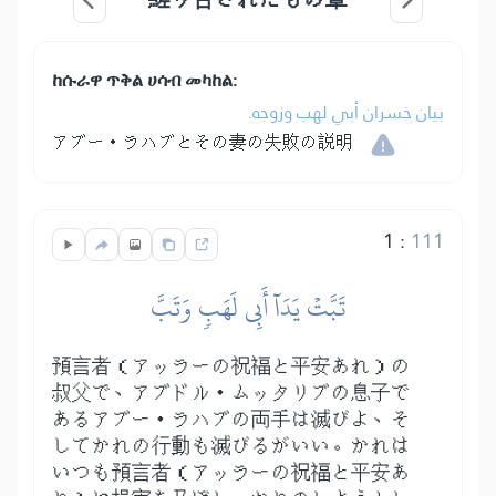
ከሱራዋ ጥቅል ሀሳብ መካከል:
بيان خسران أبي لهب وزوجه.
アブー・ラハブとその妻の失敗の説明
1
:
111
تَبَّتۡ يَدَآ أَبِي لَهَبٖ وَتَبَّ
預言者（アッラーの祝福と平安あれ）の
叔父で、アブドル・ムッタリブの息子で
あるアブー・ラハブの両手は滅びよ、そ
してかれの行動も滅びるがいい。かれは
いつも預言者（アッラーの祝福と平安あ