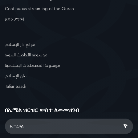
Continuous streaming of the Quran
እኛን ያግኙ!
موقع دار الإسلام
موسوعة الأحاديث النبوية
موسوعة المصطلحات الإسلامية
بيان الإسلام
Tafsir Saadi
በኢሜል ዝርዝር ውስጥ ለመመዝገብ