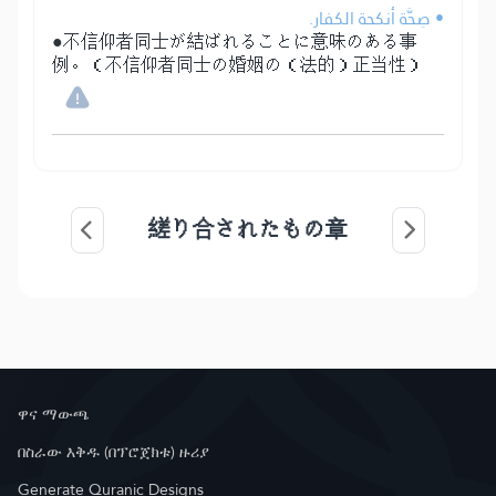
• صِحَّة أنكحة الكفار.
●不信仰者同士が結ばれることに意味のある事
例。（不信仰者同士の婚姻の（法的）正当性）
縒り合されたもの章
ዋና ማውጫ
በስራው እቅዱ (በፕሮጀክቱ) ዙሪያ
Generate Quranic Designs