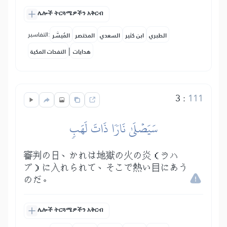
ሌሎች ትርጓሜዎችን አቅርብ
التفاسير:
الطبري
ابن كثير
السعدي
المختصر
المُيسَّر
|
هدايات
النفحات المكية
3
:
111
سَيَصۡلَىٰ نَارٗا ذَاتَ لَهَبٖ
審判の日、かれは地獄の火の炎（ラハ
ブ）に入れられて、そこで熱い目にあう
のだ。
ሌሎች ትርጓሜዎችን አቅርብ