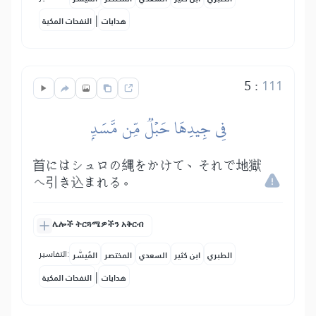
|
هدايات
النفحات المكية
5
:
111
فِي جِيدِهَا حَبۡلٞ مِّن مَّسَدِۭ
首にはシュロの縄をかけて、それで地獄
へ引き込まれる。
ሌሎች ትርጓሜዎችን አቅርብ
التفاسير:
الطبري
ابن كثير
السعدي
المختصر
المُيسَّر
|
هدايات
النفحات المكية