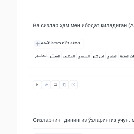
Ва сизлар ҳам мен ибодат қиладиган (А
ሌሎች ትርጓሜዎችን አቅርብ
التفاسير:
ات المكية
الطبري
ابن كثير
السعدي
المختصر
المُيسَّر
Сизларнинг динингиз ўзларингиз учун, 