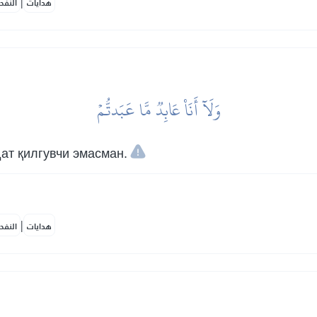
|
هدايات
النفح
وَلَآ أَنَا۠ عَابِدٞ مَّا عَبَدتُّمۡ
ат қилгувчи эмасман.
|
هدايات
النفح