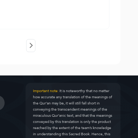
Important note:
It is noteworthy that no matter
how accurate any translation of the meanings of
the Qur’an may be, it will still fall short in
conveying the transcendent meanings of the
miraculous Qur’anic text, and that the meanings
conveyed by this translation is only the product
reached by the extent of the team’s knowledge
in understanding this Sacred Book. Hence, this