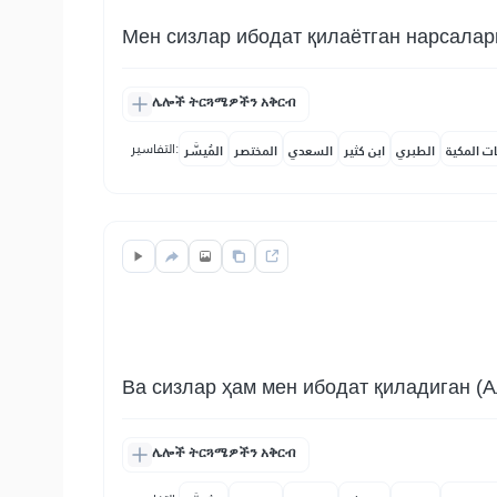
Мен сизлар ибодат қилаётган нарсалар
ሌሎች ትርጓሜዎችን አቅርብ
التفاسير:
ات المكية
الطبري
ابن كثير
السعدي
المختصر
المُيسَّر
Ва сизлар ҳам мен ибодат қиладиган (А
ሌሎች ትርጓሜዎችን አቅርብ