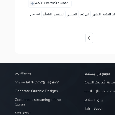
ሌሎች ትርጓሜዎችን አቅርብ
التفاسير:
ات المكية
الطبري
ابن كثير
السعدي
المختصر
المُيسَّر
ዋና ማውጫ
موقع دار الإسلام
በስራው እቅዱ (በፕሮጀክቱ) ዙሪያ
عة الأحاديث النبوية
Generate Quranic Designs
مصطلحات الإسلامية
Continuous streaming of the
بيان الإسلام
Quran
Tafsir Saadi
እኛን ያግኙ!