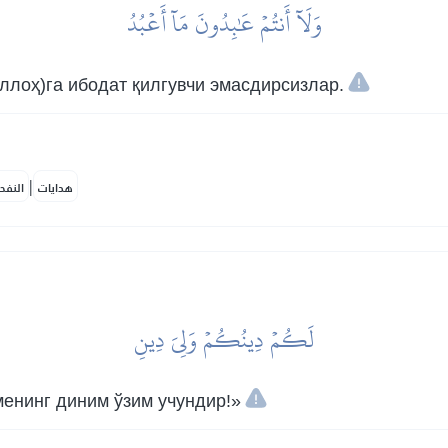
وَلَآ أَنتُمۡ عَٰبِدُونَ مَآ أَعۡبُدُ
ллоҳ)га ибодат қилгувчи эмасдирсизлар.
|
هدايات
النفح
لَكُمۡ دِينُكُمۡ وَلِيَ دِينِ
менинг диним ўзим учундир!»