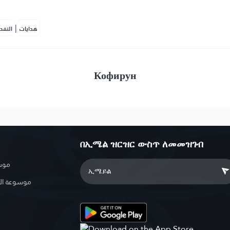
|
هدايات
النفح
Кофирун
በኢሜል ዝርዝር ውስጥ ለመመዝገብ
موسو
موسوعة ال