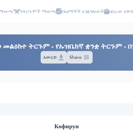
 ማውጫ
የትርጉሞች ማውጫ
የአዘማኞች አገልግሎቶች
በስራው እቅዱ
ን መልዕክተ ትርጉም - የኡዝቤክኛ ቋንቋ ትርጉም - 
አውርድ
Share
Кофирун