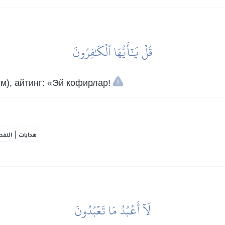
قُلۡ يَٰٓأَيُّهَا ٱلۡكَٰفِرُونَ
м), айтинг: «Эй кофирлар!
|
هدايات
النفح
لَآ أَعۡبُدُ مَا تَعۡبُدُونَ