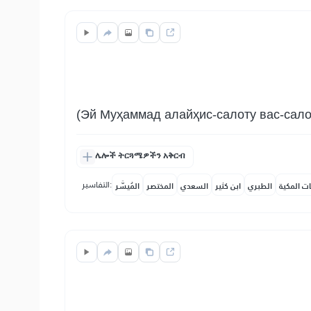
(Эй Муҳаммад алайҳис-салоту вас-сало
ሌሎች ትርጓሜዎችን አቅርብ
التفاسير:
ات المكية
الطبري
ابن كثير
السعدي
المختصر
المُيسَّر