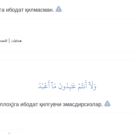
га ибодат қилмасман.
|
هدايات
النفح
وَلَآ أَنتُمۡ عَٰبِدُونَ مَآ أَعۡبُدُ
ллоҳ)га ибодат қилгувчи эмасдирсизлар.