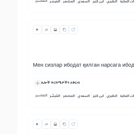
التفاسير:
ات المكية
الطبري
ابن كثير
السعدي
المختصر
المُيسَّر
Мен сизлар ибодат қилган нарсага ибод
ሌሎች ትርጓሜዎችን አቅርብ
التفاسير:
ات المكية
الطبري
ابن كثير
السعدي
المختصر
المُيسَّر