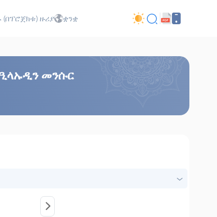
 (በፕሮጀክቱ) ዙሪያ
ቋንቋ
በዒላኡዲን መንሱር