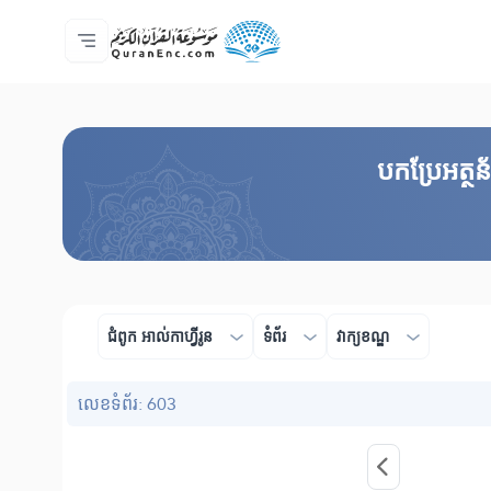
ទំព័រ​ដេីម
មាតិកានៃការបកប្រែ
Audio
សេវាកម្មសម្រាប់អ្នកអភិវឌ្ឍន៍ - API
អំពី​គម្រោង
ទំនាក់ទំងមកកាន់យើងខ្ញុំ
ភាសា
Browse Old Version
បកប្រែអត្ថន
ជំពូក​ អាល់កាហ្វីរូន
ទំព័រ
វាក្យខណ្ឌ
លេខ​ទំព័រ: 603