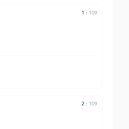
1
:
109
2
:
109