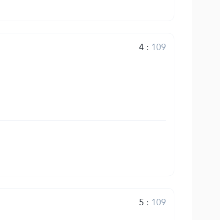
4
:
109
5
:
109