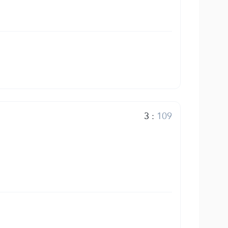
3
:
109