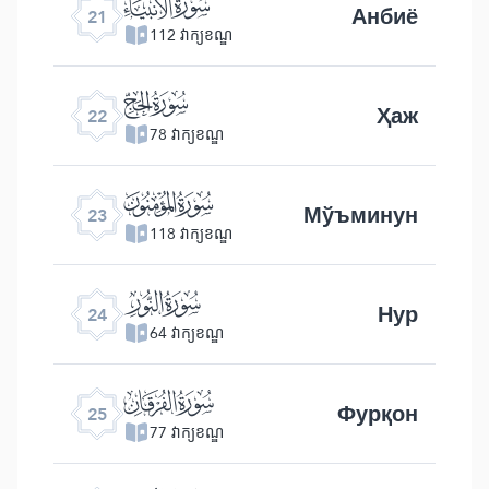
ﮡ
Анбиё
21
112 វាក្យខណ្ឌ
ﮢ
Ҳаж
22
78 វាក្យខណ្ឌ
ﮣ
Мўъминун
23
118 វាក្យខណ្ឌ
ﮤ
Нур
24
64 វាក្យខណ្ឌ
ﮥ
Фурқон
25
77 វាក្យខណ្ឌ