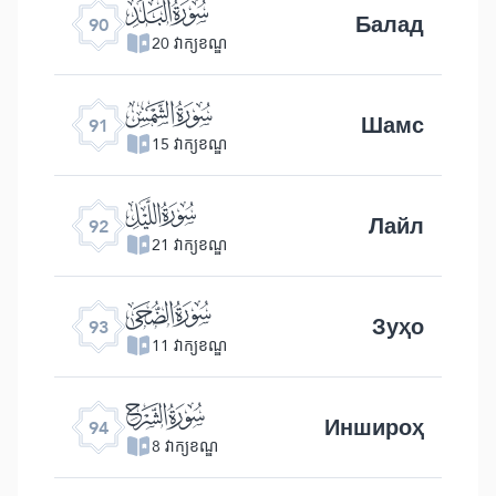
ﰇ
Балад
90
20 វាក្យខណ្ឌ
ﰈ
Шамс
91
15 វាក្យខណ្ឌ
ﰉ
Лайл
92
21 វាក្យខណ្ឌ
ﰊ
Зуҳо
93
11 វាក្យខណ្ឌ
ﰋ
Иншироҳ
94
8 វាក្យខណ្ឌ