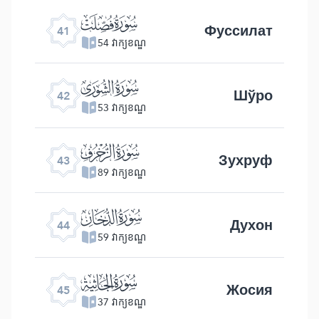
ﯖ
Фуссилат
41
54 វាក្យខណ្ឌ
ﯗ
Шўро
42
53 វាក្យខណ្ឌ
ﯘ
Зухруф
43
89 វាក្យខណ្ឌ
ﯙ
Духон
44
59 វាក្យខណ្ឌ
ﯚ
Жосия
45
37 វាក្យខណ្ឌ