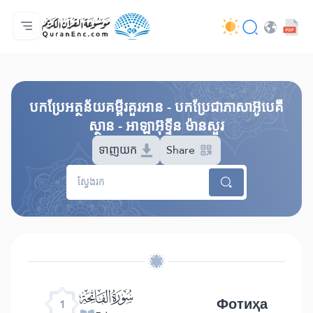
ទំព័រ​ដេីម
មាតិកានៃការបកប្រែ
Audio
សេវាកម្មសម្រាប់អ្នកអភិវឌ្ឍន៍ - API
អំពី​គម្រោង
ទំនាក់ទំងមកកាន់យើងខ្ញុំ
ភាសា
Browse Old Version
បកប្រែអត្ថន័យគម្ពីរគួរអាន - បកប្រែជាភាសាអ៊ូបេគី
ស្ថាន - អាឡាអ៊ុទ្ទីន ម៉ានសួរ
ទាញយក
Share
ﮍ
Фотиҳа
1