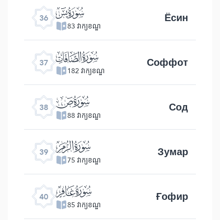
ﮰ
Ёсин
36
83 វាក្យខណ្ឌ
ﮱ
Соффот
37
182 វាក្យខណ្ឌ
ﯓ
Сод
38
88 វាក្យខណ្ឌ
ﯔ
Зумар
39
75 វាក្យខណ្ឌ
ﯕ
Ғофир
40
85 វាក្យខណ្ឌ