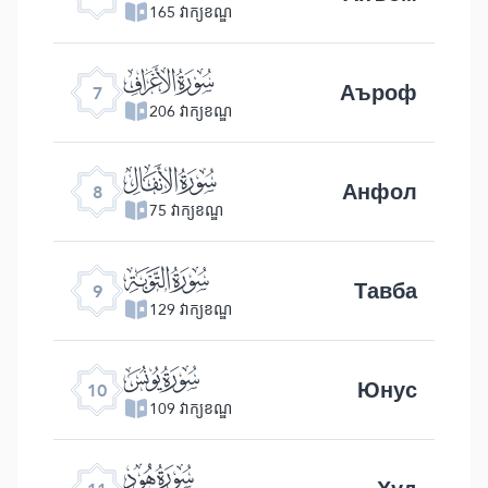
165 វាក្យខណ្ឌ
ﮓ
Аъроф
7
206 វាក្យខណ្ឌ
ﮔ
Анфол
8
75 វាក្យខណ្ឌ
ﮕ
Тавба
9
129 វាក្យខណ្ឌ
ﮖ
Юнус
10
109 វាក្យខណ្ឌ
ﮗ