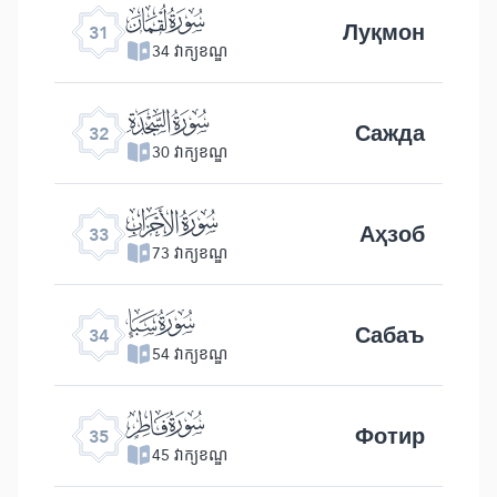
ﮫ
Луқмон
31
34 វាក្យខណ្ឌ
ﮬ
Сажда
32
30 វាក្យខណ្ឌ
ﮭ
Аҳзоб
33
73 វាក្យខណ្ឌ
ﮮ
Сабаъ
34
54 វាក្យខណ្ឌ
ﮯ
Фотир
35
45 វាក្យខណ្ឌ