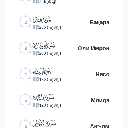
7 វាក្យខណ្ឌ
ﮎ
Бақара
2
286 វាក្យខណ្ឌ
ﮏ
Оли Имрон
3
200 វាក្យខណ្ឌ
ﮐ
Нисо
4
176 វាក្យខណ្ឌ
ﮑ
Моида
5
120 វាក្យខណ្ឌ
ﮒ
Анъом
6