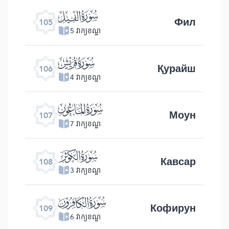
ﰖ
Фил
105
5 វាក្យខណ្ឌ
ﰗ
Қурайш
106
4 វាក្យខណ្ឌ
ﰘ
Моун
107
7 វាក្យខណ្ឌ
ﰙ
Кавсар
108
3 វាក្យខណ្ឌ
ﰚ
Кофирун
109
6 វាក្យខណ្ឌ