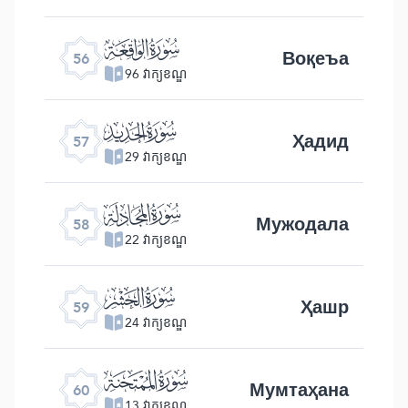
ﯥ
Воқеъа
56
96 វាក្យខណ្ឌ
ﯦ
Ҳадид
57
29 វាក្យខណ្ឌ
ﯧ
Мужодала
58
22 វាក្យខណ្ឌ
ﯨ
Ҳашр
59
24 វាក្យខណ្ឌ
ﯩ
Мумтаҳана
60
13 វាក្យខណ្ឌ