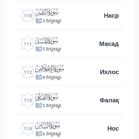
ﰛ
Наср
110
3 វាក្យខណ្ឌ
ﰜ
Масад
111
5 វាក្យខណ្ឌ
ﰝ
Ихлос
112
4 វាក្យខណ្ឌ
ﰞ
Фалақ
113
5 វាក្យខណ្ឌ
ﰟ
Нос
114
6 វាក្យខណ្ឌ