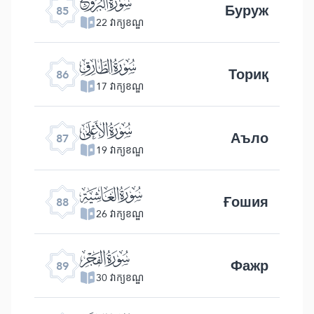
ﰂ
Буруж
85
22 វាក្យខណ្ឌ
ﰃ
Ториқ
86
17 វាក្យខណ្ឌ
ﰄ
Аъло
87
19 វាក្យខណ្ឌ
ﰅ
Ғошия
88
26 វាក្យខណ្ឌ
ﰆ
Фажр
89
30 វាក្យខណ្ឌ