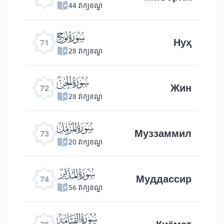
44 វាក្យខណ្ឌ
ﯴ
Нуҳ
71
28 វាក្យខណ្ឌ
ﯵ
Жин
72
28 វាក្យខណ្ឌ
ﯶ
Муззаммил
73
20 វាក្យខណ្ឌ
ﯷ
Муддассир
74
56 វាក្យខណ្ឌ
ﯸ