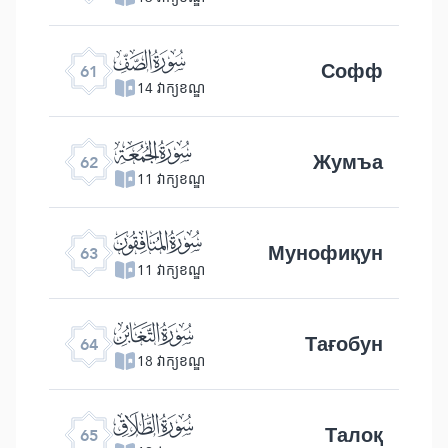
ﯪ
Софф
61
14 វាក្យខណ្ឌ
ﯫ
Жумъа
62
11 វាក្យខណ្ឌ
ﯬ
Мунофиқун
63
11 វាក្យខណ្ឌ
ﯭ
Тағобун
64
18 វាក្យខណ្ឌ
ﯮ
Талоқ
65