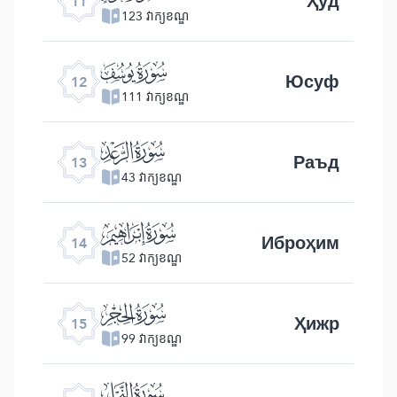
Ҳуд
11
123 វាក្យខណ្ឌ
ﮘ
Юсуф
12
111 វាក្យខណ្ឌ
ﮙ
Раъд
13
43 វាក្យខណ្ឌ
ﮚ
Иброҳим
14
52 វាក្យខណ្ឌ
ﮛ
Ҳижр
15
99 វាក្យខណ្ឌ
ﮜ