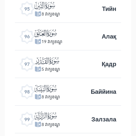
ﰌ
Тийн
95
8 វាក្យខណ្ឌ
ﰍ
Алақ
96
19 វាក្យខណ្ឌ
ﰎ
Қадр
97
5 វាក្យខណ្ឌ
ﰏ
Баййина
98
8 វាក្យខណ្ឌ
ﰐ
Залзала
99
8 វាក្យខណ្ឌ