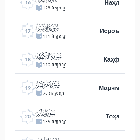
Наҳл
16
128 វាក្យខណ្ឌ
ﮝ
Исроъ
17
111 វាក្យខណ្ឌ
ﮞ
Каҳф
18
110 វាក្យខណ្ឌ
ﮟ
Марям
19
98 វាក្យខណ្ឌ
ﮠ
Тоҳа
20
135 វាក្យខណ្ឌ