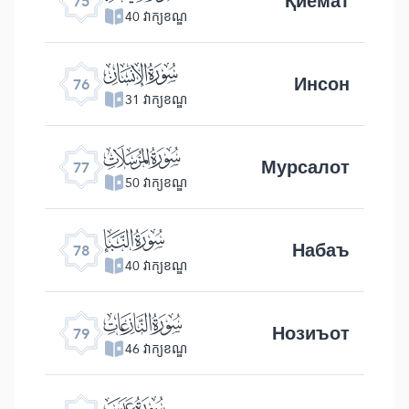
Қиёмат
75
40 វាក្យខណ្ឌ
ﯹ
Инсон
76
31 វាក្យខណ្ឌ
ﯺ
Мурсалот
77
50 វាក្យខណ្ឌ
ﯻ
Набаъ
78
40 វាក្យខណ្ឌ
ﯼ
Нозиъот
79
46 វាក្យខណ្ឌ
ﯽ