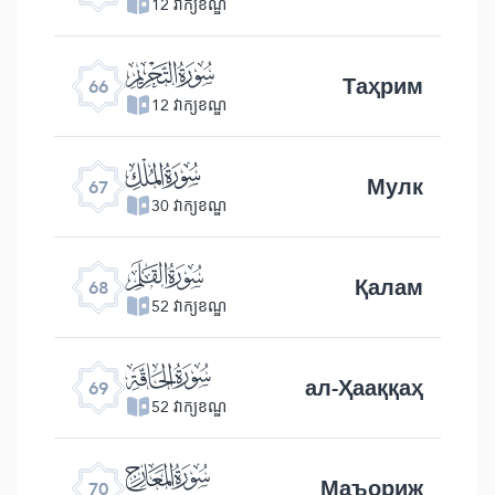
12 វាក្យខណ្ឌ
ﯯ
Таҳрим
66
12 វាក្យខណ្ឌ
ﯰ
Мулк
67
30 វាក្យខណ្ឌ
ﯱ
Қалам
68
52 វាក្យខណ្ឌ
ﯲ
ал-Ҳааққаҳ
69
52 វាក្យខណ្ឌ
ﯳ
Маъориж
70