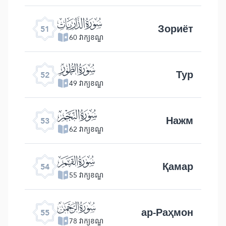
ﯠ
Зориёт
51
60 វាក្យខណ្ឌ
ﯡ
Тур
52
49 វាក្យខណ្ឌ
ﯢ
Нажм
53
62 វាក្យខណ្ឌ
ﯣ
Қамар
54
55 វាក្យខណ្ឌ
ﯤ
ар-Раҳмон
55
78 វាក្យខណ្ឌ