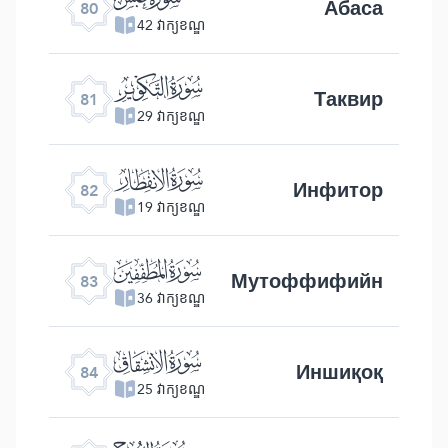
Абаса
80
42 វាក្យខណ្ឌ
ﯾ
Таквир
81
29 វាក្យខណ្ឌ
ﯿ
Инфитор
82
19 វាក្យខណ្ឌ
ﰀ
Мутоффифийн
83
36 វាក្យខណ្ឌ
ﰁ
Иншиқоқ
84
25 វាក្យខណ្ឌ