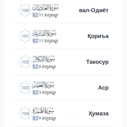
ﰑ
вал-Одиёт
100
11 វាក្យខណ្ឌ
ﰒ
Қориъа
101
11 វាក្យខណ្ឌ
ﰓ
Такосур
102
8 វាក្យខណ្ឌ
ﰔ
Аср
103
3 វាក្យខណ្ឌ
ﰕ
Ҳумаза
104
9 វាក្យខណ្ឌ