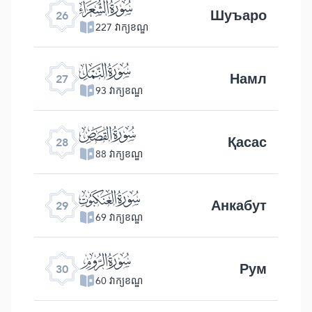
ﮦ
Шуъаро
26
227 វាក្យខណ្ឌ
ﮧ
Намл
27
93 វាក្យខណ្ឌ
ﮨ
Қасас
28
88 វាក្យខណ្ឌ
ﮩ
Анкабут
29
69 វាក្យខណ្ឌ
ﮪ
Рум
30
60 វាក្យខណ្ឌ