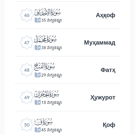
ﯛ
Аҳқоф
46
35 វាក្យខណ្ឌ
ﯜ
Муҳаммад
47
38 វាក្យខណ្ឌ
ﯝ
Фатҳ
48
29 វាក្យខណ្ឌ
ﯞ
Ҳужурот
49
18 វាក្យខណ្ឌ
ﯟ
Қоф
50
45 វាក្យខណ្ឌ