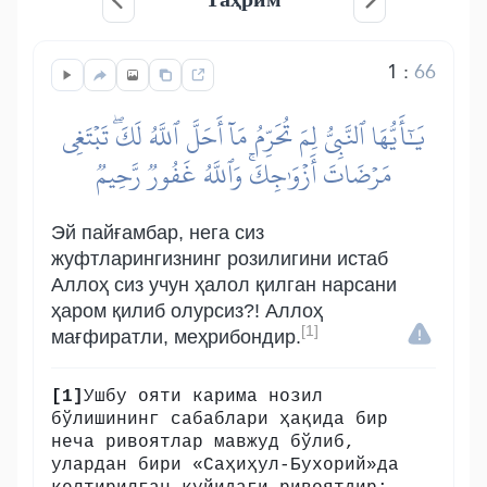
1
:
66
يَٰٓأَيُّهَا ٱلنَّبِيُّ لِمَ تُحَرِّمُ مَآ أَحَلَّ ٱللَّهُ لَكَۖ تَبۡتَغِي
مَرۡضَاتَ أَزۡوَٰجِكَۚ وَٱللَّهُ غَفُورٞ رَّحِيمٞ
Эй пайғамбар, нега сиз
жуфтларингизнинг розилигини истаб
Аллоҳ сиз учун ҳалол қилган нарсани
ҳаром қилиб олурсиз?! Аллоҳ
[1]
мағфиратли, меҳрибондир.
[1]
Ушбу ояти карима нозил
бўлишининг сабаблари ҳақида бир
неча ривоятлар мавжуд бўлиб,
улардан бири «Саҳиҳул-Бухорий»да