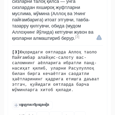
сизларни талоқ қилса — унга
сизлардан яхшироқ жуфтларни
муслима, мўмина (Аллоҳ ва Унинг
пайғамбарига) итоат этгувчи, тавба-
тазарру қилгувчи, обида (мудом
Аллоҳнинг йўлида) кетгувчи жувон ва
[3]
қизларни алмаштириб берур.
[3]
Юқоридаги оятларда Аллоҳ таоло
Пайғамбар алайҳис-салоту вас-
саломнинг аёлларига ибратли панд-
насиҳат қилиб, уларни Расулуллоҳ
билан бирга кечаётган саодатли
ҳаётларининг қадрига етишга даъват
этгач, қуйидаги оятларда барча
мўминларга хитоб қилади.
បង្ហាញការបកប្រែផ្សេងទៀត