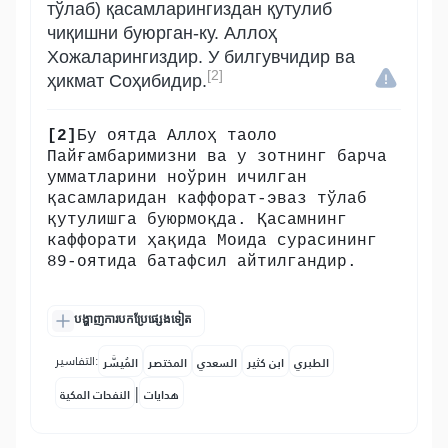
тўлаб) қасамларингиздан қутулиб
чиқишни буюрган-ку. Аллоҳ
Хожаларингиздир. У билгувчидир ва
[2]
ҳикмат Соҳибидир.
[2]
Бу оятда Аллоҳ таоло
Пайғамбаримизни ва у зотнинг барча
умматларини ноўрин ичилган
қасамларидан каффорат-эваз тўлаб
қутулишга буюрмоқда. Қасамнинг
каффорати ҳақида Моида сурасининг
89-оятида батафсил айтилгандир.
បង្ហាញការបកប្រែផ្សេងទៀត
التفاسير:
الطبري
ابن كثير
السعدي
المختصر
المُيسَّر
|
هدايات
النفحات المكية