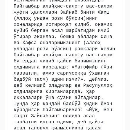
келтирилган қуйидаги ривоятдир:
Пайғамбар алайҳис-салоту вас-салом
жуфти ҳалоллари Зайнаб бинти Жаҳш
(Аллоҳ ундан рози бўлсин)нинг
хоналарида истироҳат қилиб, онамиз
қуйиб берган асал шарбатидан ичиб
ўтирар эканлар, бошқа аёллари Оиша
ва Ҳафса оналаримизнинг (Аллоҳ
улардан рози бўлсин) рашклари келиб
Пайғамбар алайҳис-салоту вас-салом
бу ердан чиқиб қайси биримизнинг
олдимизга кирсалар: «Мағофийр (ўзи
лаззатли, аммо саримсоққа ўхшаган
бадбўй таом) едингизми?», деймиз,
деб келишиб оладилар ва Расулуллоҳ
олдиларига кирганларида, ҳар
иккалалари ўша сўзни айтадилар.
Шунда ҳар қандай бадбўй ҳидни ёмон
кўрадигаи Пайғамбаримиз: «Йўқ, мен
фақат Зайнабнинг олдида асал
шарбатни ичган эдим», деб қайта
асал тановул қилмасликка қасам