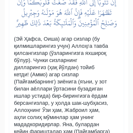
إِن تَتُوبَآ إِلَى ٱللَّهِ فَقَدۡ صَغَتۡ قُلُوبُكُمَاۖ وَإِن
تَظَٰهَرَا عَلَيۡهِ فَإِنَّ ٱللَّهَ هُوَ مَوۡلَىٰهُ وَجِبۡرِيلُ
وَصَٰلِحُ ٱلۡمُؤۡمِنِينَۖ وَٱلۡمَلَٰٓئِكَةُ بَعۡدَ ذَٰلِكَ ظَهِيرٌ
(Эй Ҳафса, Оиша) агар сизлар (бу
қилмишларингиз учун) Аллоҳга тавба
қилсангизлар (ўзларингизга яхшироқ
бўлур). Чунки сизларнинг
дилларингиз (ҳақ йўлдан) тойиб
кетди! (Аммо) агар сизлар
(Пайғамбарнинг) зиёнига (яъни, у зот
билан аёллари ўртасини бузадиган
ишлар устида) бир-бирингизга ёрдам
берсангизлар, у ҳолда шак-шубҳасиз,
Аллоҳнинг Ўзи ҳам, Жаброил ҳам,
аҳли солиҳ мўминлар ҳам унинг
мададкоридирлар. Яна, булардан
кейин фаришталар ҳам (Пайғамбарга)