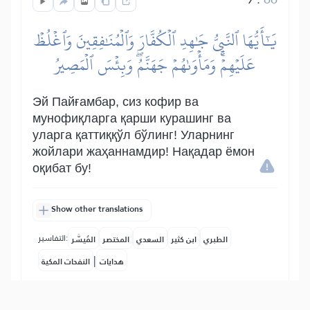
يَٰٓأَيُّهَا ٱلنَّبِيُّ جَٰهِدِ ٱلۡكُفَّارَ وَٱلۡمُنَٰفِقِينَ وَٱغۡلُظۡ
عَلَيۡهِمۡۚ وَمَأۡوَىٰهُمۡ جَهَنَّمُۖ وَبِئۡسَ ٱلۡمَصِيرُ
Эй Пайғамбар, сиз кофир ва
мунофиқларга қарши курашинг ва
уларга қаттиққўл бўлинг! Уларнинг
жойлари жаҳаннамдир! Нақадар ёмон
оқибат бу!
Show other translations
التفاسير:
الطبري
ابن كثير
السعدي
المختصر
المُيسَّر
|
هدايات
النفحات المكية