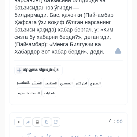
нарсанинг) баъзисини билдирди ва
баъзисидан юз ўгирди —
билдирмади. Бас, қачонки (Пайғамбар
Ҳафсага ўзи воқиф бўлган нарсанинг
баъзиси ҳақида) хабар бергач, у: «Ким
сизга бу хабарни берди?», деган эди,
(Пайғамбар): «Менга Билгувчи ва
Хабардор Зот хабар берди», деди.
បង្ហាញការបកប្រែផ្សេងទៀត
التفاسير:
الطبري
ابن كثير
السعدي
المختصر
المُيسَّر
|
هدايات
النفحات المكية
4
:
66