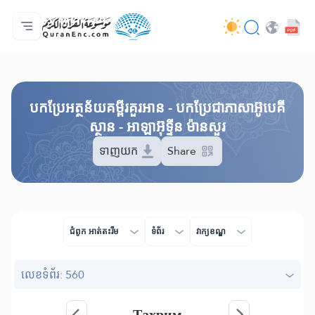
ទំព័រ​ដេីម
មាតិកានៃការបកប្រែ
Audio
សេវាកម្មសម្រាប់អ្នកអភិវឌ្ឍន៍ - API
អំពី​គម្រោង
ទំនាក់ទំងមកកាន់យើងខ្ញុំ
ភាសា
Browse Old Version
បកប្រែអត្ថន័យគម្ពីរគួរអាន - បកប្រែជាភាសាអ៊ូបេគី
ស្ថាន - អាឡាអ៊ុទ្ទីន ម៉ានសួរ
ទាញយក
Share
ជំពូក​ អាត់តះរីម
ទំព័រ
វាក្យខណ្ឌ
លេខ​ទំព័រ: 560
Таҳрим