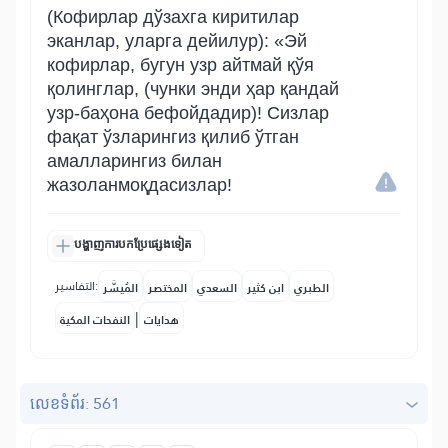
(Кофирлар дўзахга киритилар
эканлар, уларга дейилур): «Эй
кофирлар, бугун узр айтмай қўя
қолинглар, (чунки энди ҳар қандай
узр-баҳона бефойдадир)! Сизлар
фақат ўзларингиз қилиб ўтган
амалларингиз билан
жазоланмоқдасизлар!
បង្ហាញការបកប្រែផ្សេងទៀត
التفاسير:
الطبري
ابن كثير
السعدي
المختصر
المُيسَّر
|
هدايات
النفحات المكية
លេខ​ទំព័រ: 561