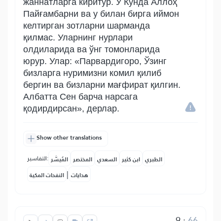
жаннатларга киритур. У Кунда Аллоҳ
Пайғамбарни ва у билан бирга иймон
келтирган зотларни шарманда
қилмас. Уларнинг нурлари
олдиларида ва ўнг томонларида
юрур. Улар: «Парвардигоро, Ўзинг
бизларга нуримизни комил қилиб
бергин ва бизларни мағфират қилгин.
Албатта Сен барча нарсага
қодирдирсан», дерлар.
Show other translations
التفاسير:
الطبري
ابن كثير
السعدي
المختصر
المُيسَّر
|
هدايات
النفحات المكية
9
:
66