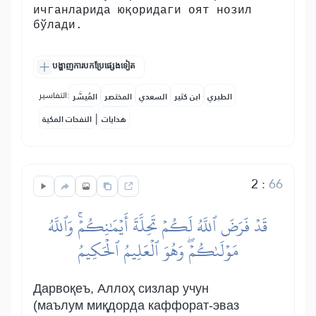
ичганларида юқоридаги оят нозил
бўлади.
បង្ហាញការបកប្រែផ្សេងទៀត
التفاسير:
الطبري
ابن كثير
السعدي
المختصر
المُيسَّر
|
هدايات
النفحات المكية
2
:
66
قَدۡ فَرَضَ ٱللَّهُ لَكُمۡ تَحِلَّةَ أَيۡمَٰنِكُمۡۚ وَٱللَّهُ
مَوۡلَىٰكُمۡۖ وَهُوَ ٱلۡعَلِيمُ ٱلۡحَكِيمُ
Дарвоқеъ, Аллоҳ сизлар учун
(маълум миқдорда каффорат-эваз