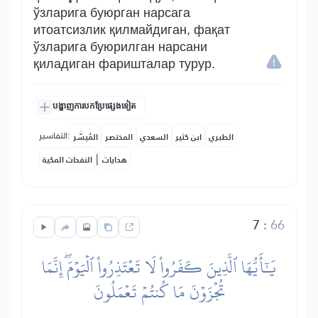
ўзларига буюрган нарсага
итоатсизлик қилмайдиган, фақат
ўзларига буюрилган нарсани
қиладиган фаришталар турур.
បង្ហាញការបកប្រែផ្សេងទៀត
التفاسير:
الطبري
ابن كثير
السعدي
المختصر
المُيسَّر
|
هدايات
النفحات المكية
7
:
66
يَٰٓأَيُّهَا ٱلَّذِينَ كَفَرُواْ لَا تَعۡتَذِرُواْ ٱلۡيَوۡمَۖ إِنَّمَا
تُجۡزَوۡنَ مَا كُنتُمۡ تَعۡمَلُونَ