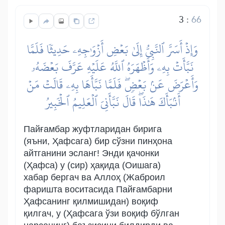
3
:
66
وَإِذۡ أَسَرَّ ٱلنَّبِيُّ إِلَىٰ بَعۡضِ أَزۡوَٰجِهِۦ حَدِيثٗا فَلَمَّا
نَبَّأَتۡ بِهِۦ وَأَظۡهَرَهُ ٱللَّهُ عَلَيۡهِ عَرَّفَ بَعۡضَهُۥ
وَأَعۡرَضَ عَنۢ بَعۡضٖۖ فَلَمَّا نَبَّأَهَا بِهِۦ قَالَتۡ مَنۡ
أَنۢبَأَكَ هَٰذَاۖ قَالَ نَبَّأَنِيَ ٱلۡعَلِيمُ ٱلۡخَبِيرُ
Пайғамбар жуфтларидан бирига
(яъни, Ҳафсага) бир сўзни пинҳона
айтганини эсланг! Энди қачонки
(Ҳафса) у (сир) ҳақида (Оишага)
хабар бергач ва Аллоҳ (Жаброил
фаришта воситасида Пайғамбарни
Ҳафсанинг қилмишидан) воқиф
қилгач, у (Ҳафсага ўзи воқиф бўлган