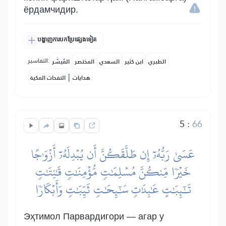
ёрдамчидир.
បង្ហាញការបកប្រែផ្សេងទៀត
التفاسير:
الطبري
ابن كثير
السعدي
المختصر
المُيسَّر
|
هدايات
النفحات المكية
5
:
66
عَسَىٰ رَبُّهُۥٓ إِن طَلَّقَكُنَّ أَن يُبۡدِلَهُۥٓ أَزۡوَٰجًا
خَيۡرٗا مِّنكُنَّ مُسۡلِمَٰتٖ مُّؤۡمِنَٰتٖ قَٰنِتَٰتٖ
تَٰٓئِبَٰتٍ عَٰبِدَٰتٖ سَٰٓئِحَٰتٖ ثَيِّبَٰتٖ وَأَبۡكَارٗا
Эҳтимол Парвардигори — агар у