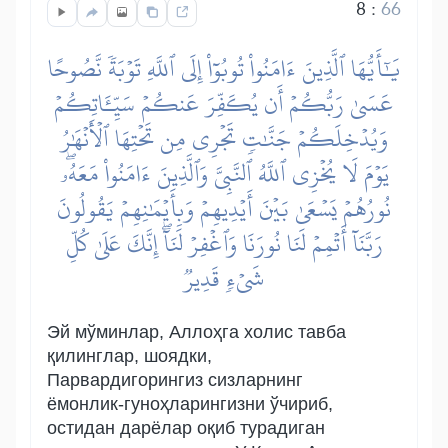
8
:
66
يَٰٓأَيُّهَا ٱلَّذِينَ ءَامَنُواْ تُوبُوٓاْ إِلَى ٱللَّهِ تَوۡبَةٗ نَّصُوحًا
عَسَىٰ رَبُّكُمۡ أَن يُكَفِّرَ عَنكُمۡ سَيِّـَٔاتِكُمۡ
وَيُدۡخِلَكُمۡ جَنَّٰتٖ تَجۡرِي مِن تَحۡتِهَا ٱلۡأَنۡهَٰرُ
يَوۡمَ لَا يُخۡزِي ٱللَّهُ ٱلنَّبِيَّ وَٱلَّذِينَ ءَامَنُواْ مَعَهُۥۖ
نُورُهُمۡ يَسۡعَىٰ بَيۡنَ أَيۡدِيهِمۡ وَبِأَيۡمَٰنِهِمۡ يَقُولُونَ
رَبَّنَآ أَتۡمِمۡ لَنَا نُورَنَا وَٱغۡفِرۡ لَنَآۖ إِنَّكَ عَلَىٰ كُلِّ
شَيۡءٖ قَدِيرٞ
Эй мўминлар, Аллоҳга холис тавба
қилинглар, шоядки,
Парвардигорингиз сизларнинг
ёмонлик-гуноҳларингизни ўчириб,
остидан дарёлар оқиб турадиган