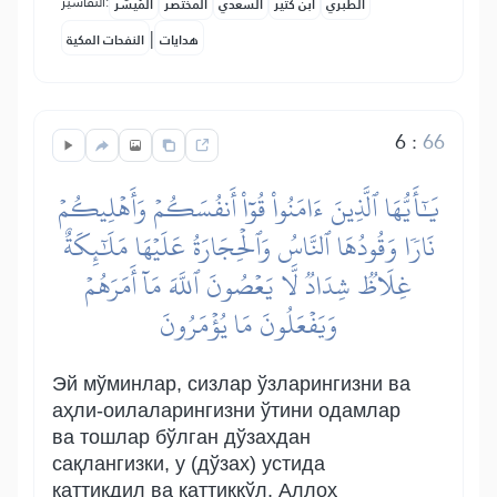
التفاسير:
الطبري
ابن كثير
السعدي
المختصر
المُيسَّر
|
هدايات
النفحات المكية
6
:
66
يَٰٓأَيُّهَا ٱلَّذِينَ ءَامَنُواْ قُوٓاْ أَنفُسَكُمۡ وَأَهۡلِيكُمۡ
نَارٗا وَقُودُهَا ٱلنَّاسُ وَٱلۡحِجَارَةُ عَلَيۡهَا مَلَٰٓئِكَةٌ
غِلَاظٞ شِدَادٞ لَّا يَعۡصُونَ ٱللَّهَ مَآ أَمَرَهُمۡ
وَيَفۡعَلُونَ مَا يُؤۡمَرُونَ
Эй мўминлар, сизлар ўзларингизни ва
аҳли-оилаларингизни ўтини одамлар
ва тошлар бўлган дўзахдан
сақлангизки, у (дўзах) устида
қаттиқдил ва қаттиққўл, Аллоҳ