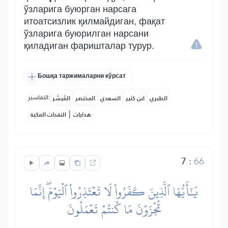
ўзларига буюрган нарсага
итоатсизлик қилмайдиган, фақат
ўзларига буюрилган нарсани
қиладиган фаришталар турур.
Бошқа таржималарни кўрсат
التفاسير:
الطبري
ابن كثير
السعدي
المختصر
المُيسَّر
|
هدايات
النفحات المكية
7
:
66
يَٰٓأَيُّهَا ٱلَّذِينَ كَفَرُواْ لَا تَعۡتَذِرُواْ ٱلۡيَوۡمَۖ إِنَّمَا
تُجۡزَوۡنَ مَا كُنتُمۡ تَعۡمَلُونَ