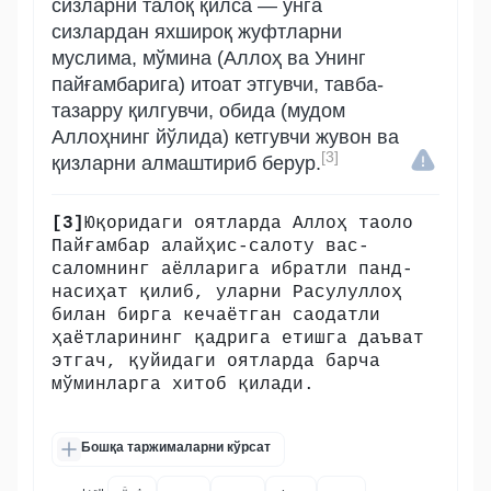
сизларни талоқ қилса — унга
сизлардан яхшироқ жуфтларни
муслима, мўмина (Аллоҳ ва Унинг
пайғамбарига) итоат этгувчи, тавба-
тазарру қилгувчи, обида (мудом
Аллоҳнинг йўлида) кетгувчи жувон ва
[3]
қизларни алмаштириб берур.
[3]
Юқоридаги оятларда Аллоҳ таоло
Пайғамбар алайҳис-салоту вас-
саломнинг аёлларига ибратли панд-
насиҳат қилиб, уларни Расулуллоҳ
билан бирга кечаётган саодатли
ҳаётларининг қадрига етишга даъват
этгач, қуйидаги оятларда барча
мўминларга хитоб қилади.
Бошқа таржималарни кўрсат