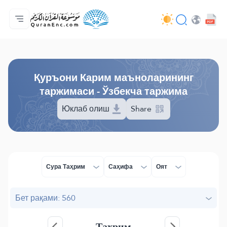
Бош саҳифа
Таржималар мундарижаси
Audio
Ривожлантирувчилар хизмати - API
Лойиҳа ҳақида
Бизга боғланинг
Тил
Browse Old Version
Қуръони Карим маъноларининг
таржимаси - Ўзбекча таржима
Юклаб олиш
Share
Сура Таҳрим
Саҳифа
Оят
Бет рақами: 560
Таҳрим