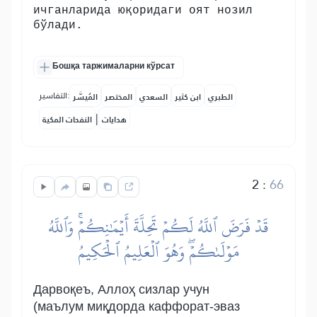
ичганларида юқоридаги оят нозил
бўлади.
Бошқа таржималарни кўрсат
التفاسير:
الطبري
ابن كثير
السعدي
المختصر
المُيسَّر
|
هدايات
النفحات المكية
2
:
66
قَدۡ فَرَضَ ٱللَّهُ لَكُمۡ تَحِلَّةَ أَيۡمَٰنِكُمۡۚ وَٱللَّهُ
مَوۡلَىٰكُمۡۖ وَهُوَ ٱلۡعَلِيمُ ٱلۡحَكِيمُ
Дарвоқеъ, Аллоҳ сизлар учун
(маълум миқдорда каффорат-эваз