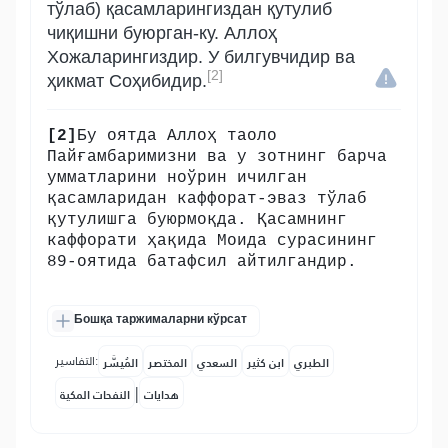
тўлаб) қасамларингиздан қутулиб
чиқишни буюрган-ку. Аллоҳ
Хожаларингиздир. У билгувчидир ва
[2]
ҳикмат Соҳибидир.
[2]
Бу оятда Аллоҳ таоло
Пайғамбаримизни ва у зотнинг барча
умматларини ноўрин ичилган
қасамларидан каффорат-эваз тўлаб
қутулишга буюрмоқда. Қасамнинг
каффорати ҳақида Моида сурасининг
89-оятида батафсил айтилгандир.
Бошқа таржималарни кўрсат
التفاسير:
الطبري
ابن كثير
السعدي
المختصر
المُيسَّر
|
هدايات
النفحات المكية