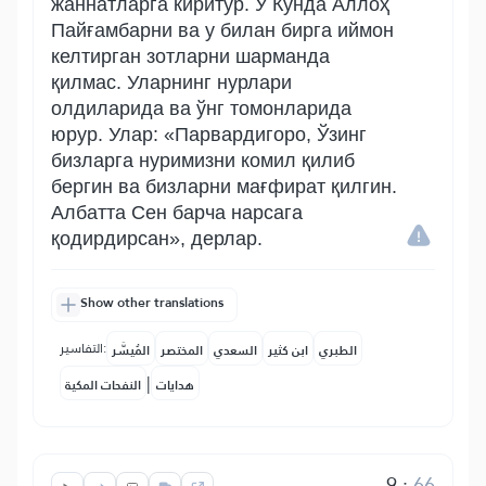
жаннатларга киритур. У Кунда Аллоҳ
Пайғамбарни ва у билан бирга иймон
келтирган зотларни шарманда
қилмас. Уларнинг нурлари
олдиларида ва ўнг томонларида
юрур. Улар: «Парвардигоро, Ўзинг
бизларга нуримизни комил қилиб
бергин ва бизларни мағфират қилгин.
Албатта Сен барча нарсага
қодирдирсан», дерлар.
Show other translations
التفاسير:
الطبري
ابن كثير
السعدي
المختصر
المُيسَّر
|
هدايات
النفحات المكية
9
:
66