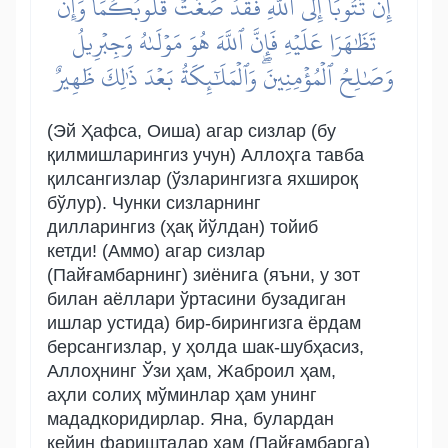
إِن تَتُوبَآ إِلَى ٱللَّهِ فَقَدۡ صَغَتۡ قُلُوبُكُمَاۖ وَإِن
تَظَٰهَرَا عَلَيۡهِ فَإِنَّ ٱللَّهَ هُوَ مَوۡلَىٰهُ وَجِبۡرِيلُ
وَصَٰلِحُ ٱلۡمُؤۡمِنِينَۖ وَٱلۡمَلَٰٓئِكَةُ بَعۡدَ ذَٰلِكَ ظَهِيرٌ
(Эй Ҳафса, Оиша) агар сизлар (бу
қилмишларингиз учун) Аллоҳга тавба
қилсангизлар (ўзларингизга яхшироқ
бўлур). Чунки сизларнинг
дилларингиз (ҳақ йўлдан) тойиб
кетди! (Аммо) агар сизлар
(Пайғамбарнинг) зиёнига (яъни, у зот
билан аёллари ўртасини бузадиган
ишлар устида) бир-бирингизга ёрдам
берсангизлар, у ҳолда шак-шубҳасиз,
Аллоҳнинг Ўзи ҳам, Жаброил ҳам,
аҳли солиҳ мўминлар ҳам унинг
мададкоридирлар. Яна, булардан
кейин фаришталар ҳам (Пайғамбарга)