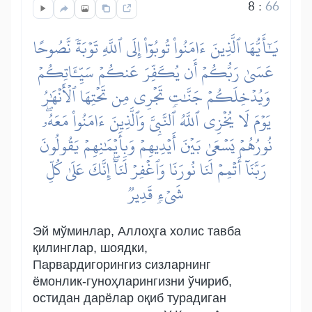
8
:
66
يَٰٓأَيُّهَا ٱلَّذِينَ ءَامَنُواْ تُوبُوٓاْ إِلَى ٱللَّهِ تَوۡبَةٗ نَّصُوحًا
عَسَىٰ رَبُّكُمۡ أَن يُكَفِّرَ عَنكُمۡ سَيِّـَٔاتِكُمۡ
وَيُدۡخِلَكُمۡ جَنَّٰتٖ تَجۡرِي مِن تَحۡتِهَا ٱلۡأَنۡهَٰرُ
يَوۡمَ لَا يُخۡزِي ٱللَّهُ ٱلنَّبِيَّ وَٱلَّذِينَ ءَامَنُواْ مَعَهُۥۖ
نُورُهُمۡ يَسۡعَىٰ بَيۡنَ أَيۡدِيهِمۡ وَبِأَيۡمَٰنِهِمۡ يَقُولُونَ
رَبَّنَآ أَتۡمِمۡ لَنَا نُورَنَا وَٱغۡفِرۡ لَنَآۖ إِنَّكَ عَلَىٰ كُلِّ
شَيۡءٖ قَدِيرٞ
Эй мўминлар, Аллоҳга холис тавба
қилинглар, шоядки,
Парвардигорингиз сизларнинг
ёмонлик-гуноҳларингизни ўчириб,
остидан дарёлар оқиб турадиган