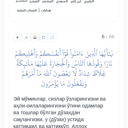
التفاسير:
الطبري
ابن كثير
السعدي
المختصر
المُيسَّر
|
هدايات
النفحات المكية
6
:
66
يَٰٓأَيُّهَا ٱلَّذِينَ ءَامَنُواْ قُوٓاْ أَنفُسَكُمۡ وَأَهۡلِيكُمۡ
نَارٗا وَقُودُهَا ٱلنَّاسُ وَٱلۡحِجَارَةُ عَلَيۡهَا مَلَٰٓئِكَةٌ
غِلَاظٞ شِدَادٞ لَّا يَعۡصُونَ ٱللَّهَ مَآ أَمَرَهُمۡ
وَيَفۡعَلُونَ مَا يُؤۡمَرُونَ
Эй мўминлар, сизлар ўзларингизни ва
аҳли-оилаларингизни ўтини одамлар
ва тошлар бўлган дўзахдан
сақлангизки, у (дўзах) устида
қаттиқдил ва қаттиққўл, Аллоҳ