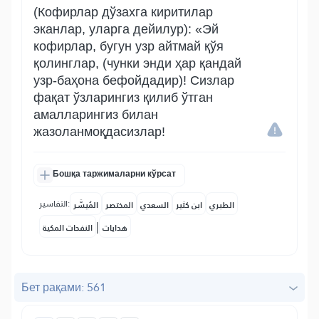
(Кофирлар дўзахга киритилар
эканлар, уларга дейилур): «Эй
кофирлар, бугун узр айтмай қўя
қолинглар, (чунки энди ҳар қандай
узр-баҳона бефойдадир)! Сизлар
фақат ўзларингиз қилиб ўтган
амалларингиз билан
жазоланмоқдасизлар!
Бошқа таржималарни кўрсат
التفاسير:
الطبري
ابن كثير
السعدي
المختصر
المُيسَّر
|
هدايات
النفحات المكية
Бет рақами: 561