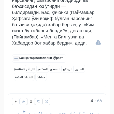
нарсанинг) баъзисини билдирди ва
баъзисидан юз ўгирди —
билдирмади. Бас, қачонки (Пайғамбар
Ҳафсага ўзи воқиф бўлган нарсанинг
баъзиси ҳақида) хабар бергач, у: «Ким
сизга бу хабарни берди?», деган эди,
(Пайғамбар): «Менга Билгувчи ва
Хабардор Зот хабар берди», деди.
Бошқа таржималарни кўрсат
التفاسير:
الطبري
ابن كثير
السعدي
المختصر
المُيسَّر
|
هدايات
النفحات المكية
4
:
66