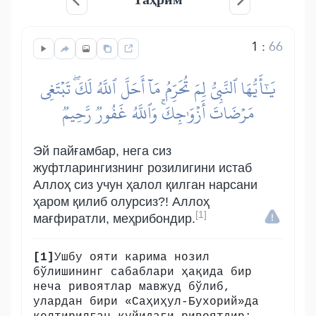
1
:
66
يَٰٓأَيُّهَا ٱلنَّبِيُّ لِمَ تُحَرِّمُ مَآ أَحَلَّ ٱللَّهُ لَكَۖ تَبۡتَغِي
مَرۡضَاتَ أَزۡوَٰجِكَۚ وَٱللَّهُ غَفُورٞ رَّحِيمٞ
Эй пайғамбар, нега сиз
жуфтларингизнинг розилигини истаб
Аллоҳ сиз учун ҳалол қилган нарсани
ҳаром қилиб олурсиз?! Аллоҳ
[1]
мағфиратли, меҳрибондир.
[1]
Ушбу ояти карима нозил
бўлишининг сабаблари ҳақида бир
неча ривоятлар мавжуд бўлиб,
улардан бири «Саҳиҳул-Бухорий»да