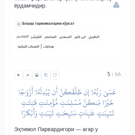
ёрдамчидир.
Бошқа таржималарни кўрсат
التفاسير:
الطبري
ابن كثير
السعدي
المختصر
المُيسَّر
|
هدايات
النفحات المكية
5
:
66
عَسَىٰ رَبُّهُۥٓ إِن طَلَّقَكُنَّ أَن يُبۡدِلَهُۥٓ أَزۡوَٰجًا
خَيۡرٗا مِّنكُنَّ مُسۡلِمَٰتٖ مُّؤۡمِنَٰتٖ قَٰنِتَٰتٖ
تَٰٓئِبَٰتٍ عَٰبِدَٰتٖ سَٰٓئِحَٰتٖ ثَيِّبَٰتٖ وَأَبۡكَارٗا
Эҳтимол Парвардигори — агар у