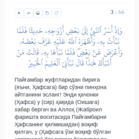
3
:
66
وَإِذۡ أَسَرَّ ٱلنَّبِيُّ إِلَىٰ بَعۡضِ أَزۡوَٰجِهِۦ حَدِيثٗا فَلَمَّا
نَبَّأَتۡ بِهِۦ وَأَظۡهَرَهُ ٱللَّهُ عَلَيۡهِ عَرَّفَ بَعۡضَهُۥ
وَأَعۡرَضَ عَنۢ بَعۡضٖۖ فَلَمَّا نَبَّأَهَا بِهِۦ قَالَتۡ مَنۡ
أَنۢبَأَكَ هَٰذَاۖ قَالَ نَبَّأَنِيَ ٱلۡعَلِيمُ ٱلۡخَبِيرُ
Пайғамбар жуфтларидан бирига
(яъни, Ҳафсага) бир сўзни пинҳона
айтганини эсланг! Энди қачонки
(Ҳафса) у (сир) ҳақида (Оишага)
хабар бергач ва Аллоҳ (Жаброил
фаришта воситасида Пайғамбарни
Ҳафсанинг қилмишидан) воқиф
қилгач, у (Ҳафсага ўзи воқиф бўлган