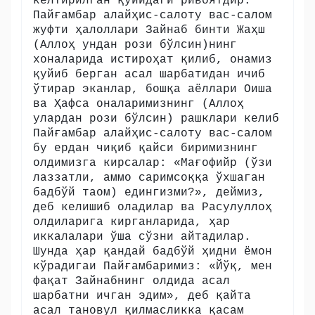
келтирилган қуйидаги ривоятдир:
Пайғамбар алайҳис-салоту вас-салом
жуфти ҳалоллари Зайнаб бинти Жаҳш
(Аллоҳ ундан рози бўлсин)нинг
хоналарида истироҳат қилиб, онамиз
қуйиб берган асал шарбатидан ичиб
ўтирар эканлар, бошқа аёллари Оиша
ва Ҳафса оналаримизнинг (Аллоҳ
улардан рози бўлсин) рашклари келиб
Пайғамбар алайҳис-салоту вас-салом
бу ердан чиқиб қайси биримизнинг
олдимизга кирсалар: «Мағофийр (ўзи
лаззатли, аммо саримсоққа ўхшаган
бадбўй таом) едингизми?», деймиз,
деб келишиб оладилар ва Расулуллоҳ
олдиларига кирганларида, ҳар
иккалалари ўша сўзни айтадилар.
Шунда ҳар қандай бадбўй ҳидни ёмон
кўрадигаи Пайғамбаримиз: «Йўқ, мен
фақат Зайнабнинг олдида асал
шарбатни ичган эдим», деб қайта
асал тановул қилмасликка қасам