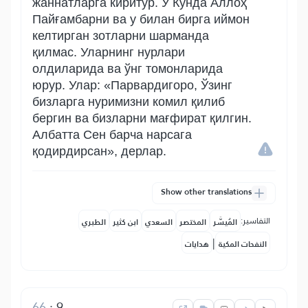
жаннатларга киритур. У Кунда Аллоҳ
Пайғамбарни ва у билан бирга иймон
келтирган зотларни шарманда
қилмас. Уларнинг нурлари
олдиларида ва ўнг томонларида
юрур. Улар: «Парвардигоро, Ўзинг
бизларга нуримизни комил қилиб
бергин ва бизларни мағфират қилгин.
Албатта Сен барча нарсага
қодирдирсан», дерлар.
Show other translations
التفاسير:
المُيسَّر
المختصر
السعدي
ابن كثير
الطبري
|
النفحات المكية
هدايات
66
:
9