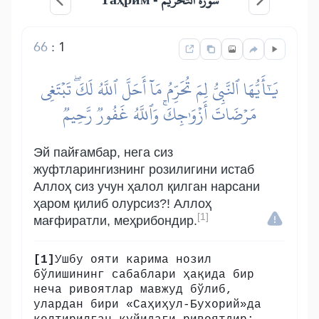
سورة التحريم -
66
:
1
يَٰٓأَيُّهَا ٱلنَّبِيُّ لِمَ تُحَرِّمُ مَآ أَحَلَّ ٱللَّهُ لَكَۖ تَبۡتَغِي
مَرۡضَاتَ أَزۡوَٰجِكَۚ وَٱللَّهُ غَفُورٞ رَّحِيمٞ
Эй пайғамбар, нега сиз
жуфтларингизнинг розилигини истаб
Аллоҳ сиз учун ҳалол қилган нарсани
ҳаром қилиб олурсиз?! Аллоҳ
[1]
мағфиратли, меҳрибондир.
[1]
Ушбу ояти карима нозил
бўлишининг сабаблари ҳақида бир
неча ривоятлар мавжуд бўлиб,
улардан бири «Саҳиҳул-Бухорий»да