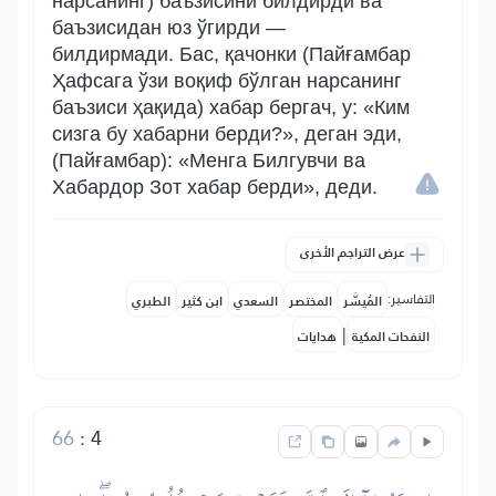
нарсанинг) баъзисини билдирди ва
баъзисидан юз ўгирди —
билдирмади. Бас, қачонки (Пайғамбар
Ҳафсага ўзи воқиф бўлган нарсанинг
баъзиси ҳақида) хабар бергач, у: «Ким
сизга бу хабарни берди?», деган эди,
(Пайғамбар): «Менга Билгувчи ва
Хабардор Зот хабар берди», деди.
عرض التراجم الأخرى
التفاسير:
المُيسَّر
المختصر
السعدي
ابن كثير
الطبري
|
النفحات المكية
هدايات
66
:
4