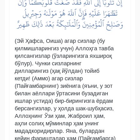
إِن تَتُوبَآ إِلَى ٱللَّهِ فَقَدۡ صَغَتۡ قُلُوبُكُمَاۖ وَإِن
تَظَٰهَرَا عَلَيۡهِ فَإِنَّ ٱللَّهَ هُوَ مَوۡلَىٰهُ وَجِبۡرِيلُ
وَصَٰلِحُ ٱلۡمُؤۡمِنِينَۖ وَٱلۡمَلَٰٓئِكَةُ بَعۡدَ ذَٰلِكَ ظَهِيرٌ
(Эй Ҳафса, Оиша) агар сизлар (бу
қилмишларингиз учун) Аллоҳга тавба
қилсангизлар (ўзларингизга яхшироқ
бўлур). Чунки сизларнинг
дилларингиз (ҳақ йўлдан) тойиб
кетди! (Аммо) агар сизлар
(Пайғамбарнинг) зиёнига (яъни, у зот
билан аёллари ўртасини бузадиган
ишлар устида) бир-бирингизга ёрдам
берсангизлар, у ҳолда шак-шубҳасиз,
Аллоҳнинг Ўзи ҳам, Жаброил ҳам,
аҳли солиҳ мўминлар ҳам унинг
мададкоридирлар. Яна, булардан
кейин фаришталар ҳам (Пайғамбарга)