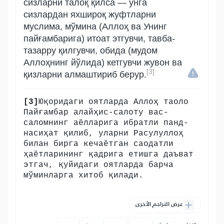
сизларни талоқ қилса — унга
сизлардан яхшироқ жуфтларни
муслима, мўмина (Аллоҳ ва Унинг
пайғамбарига) итоат этгувчи, тавба-
тазарру қилгувчи, обида (мудом
Аллоҳнинг йўлида) кетгувчи жувон ва
[3]
қизларни алмаштириб берур.
[3]
Юқоридаги оятларда Аллоҳ таоло
Пайғамбар алайҳис-салоту вас-
саломнинг аёлларига ибратли панд-
насиҳат қилиб, уларни Расулуллоҳ
билан бирга кечаётган саодатли
ҳаётларининг қадрига етишга даъват
этгач, қуйидаги оятларда барча
мўминларга хитоб қилади.
عرض التراجم الأخرى