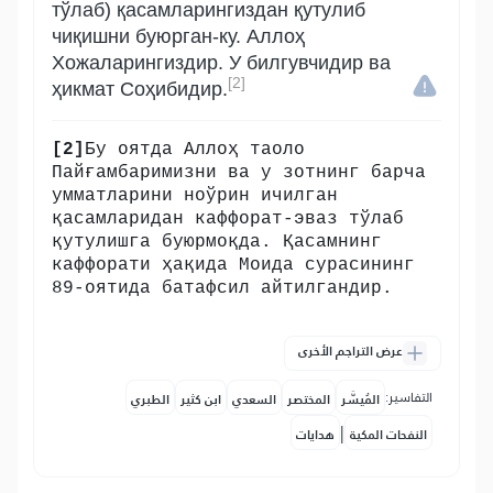
тўлаб) қасамларингиздан қутулиб
чиқишни буюрган-ку. Аллоҳ
Хожаларингиздир. У билгувчидир ва
[2]
ҳикмат Соҳибидир.
[2]
Бу оятда Аллоҳ таоло
Пайғамбаримизни ва у зотнинг барча
умматларини ноўрин ичилган
қасамларидан каффорат-эваз тўлаб
қутулишга буюрмоқда. Қасамнинг
каффорати ҳақида Моида сурасининг
89-оятида батафсил айтилгандир.
عرض التراجم الأخرى
التفاسير:
المُيسَّر
المختصر
السعدي
ابن كثير
الطبري
|
النفحات المكية
هدايات