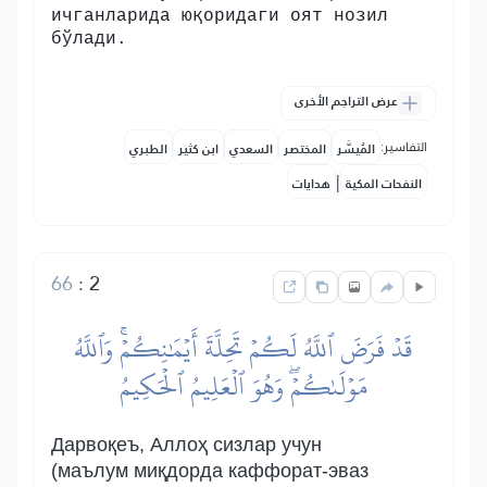
ичганларида юқоридаги оят нозил
бўлади.
عرض التراجم الأخرى
التفاسير:
المُيسَّر
المختصر
السعدي
ابن كثير
الطبري
|
النفحات المكية
هدايات
66
:
2
قَدۡ فَرَضَ ٱللَّهُ لَكُمۡ تَحِلَّةَ أَيۡمَٰنِكُمۡۚ وَٱللَّهُ
مَوۡلَىٰكُمۡۖ وَهُوَ ٱلۡعَلِيمُ ٱلۡحَكِيمُ
Дарвоқеъ, Аллоҳ сизлар учун
(маълум миқдорда каффорат-эваз