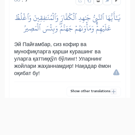
يَٰٓأَيُّهَا ٱلنَّبِيُّ جَٰهِدِ ٱلۡكُفَّارَ وَٱلۡمُنَٰفِقِينَ وَٱغۡلُظۡ
عَلَيۡهِمۡۚ وَمَأۡوَىٰهُمۡ جَهَنَّمُۖ وَبِئۡسَ ٱلۡمَصِيرُ
Эй Пайғамбар, сиз кофир ва
мунофиқларга қарши курашинг ва
уларга қаттиққўл бўлинг! Уларнинг
жойлари жаҳаннамдир! Нақадар ёмон
оқибат бу!
Show other translations
التفاسير:
المُيسَّر
المختصر
السعدي
ابن كثير
الطبري
|
النفحات المكية
هدايات