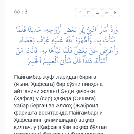
66
:
3
وَإِذۡ أَسَرَّ ٱلنَّبِيُّ إِلَىٰ بَعۡضِ أَزۡوَٰجِهِۦ حَدِيثٗا فَلَمَّا
نَبَّأَتۡ بِهِۦ وَأَظۡهَرَهُ ٱللَّهُ عَلَيۡهِ عَرَّفَ بَعۡضَهُۥ
وَأَعۡرَضَ عَنۢ بَعۡضٖۖ فَلَمَّا نَبَّأَهَا بِهِۦ قَالَتۡ مَنۡ
أَنۢبَأَكَ هَٰذَاۖ قَالَ نَبَّأَنِيَ ٱلۡعَلِيمُ ٱلۡخَبِيرُ
Пайғамбар жуфтларидан бирига
(яъни, Ҳафсага) бир сўзни пинҳона
айтганини эсланг! Энди қачонки
(Ҳафса) у (сир) ҳақида (Оишага)
хабар бергач ва Аллоҳ (Жаброил
фаришта воситасида Пайғамбарни
Ҳафсанинг қилмишидан) воқиф
қилгач, у (Ҳафсага ўзи воқиф бўлган