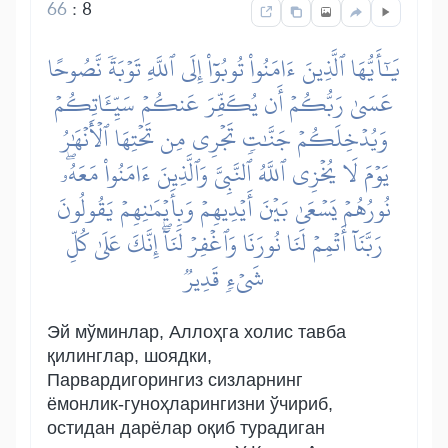
66
:
8
يَٰٓأَيُّهَا ٱلَّذِينَ ءَامَنُواْ تُوبُوٓاْ إِلَى ٱللَّهِ تَوۡبَةٗ نَّصُوحًا
عَسَىٰ رَبُّكُمۡ أَن يُكَفِّرَ عَنكُمۡ سَيِّـَٔاتِكُمۡ
وَيُدۡخِلَكُمۡ جَنَّٰتٖ تَجۡرِي مِن تَحۡتِهَا ٱلۡأَنۡهَٰرُ
يَوۡمَ لَا يُخۡزِي ٱللَّهُ ٱلنَّبِيَّ وَٱلَّذِينَ ءَامَنُواْ مَعَهُۥۖ
نُورُهُمۡ يَسۡعَىٰ بَيۡنَ أَيۡدِيهِمۡ وَبِأَيۡمَٰنِهِمۡ يَقُولُونَ
رَبَّنَآ أَتۡمِمۡ لَنَا نُورَنَا وَٱغۡفِرۡ لَنَآۖ إِنَّكَ عَلَىٰ كُلِّ
شَيۡءٖ قَدِيرٞ
Эй мўминлар, Аллоҳга холис тавба
қилинглар, шоядки,
Парвардигорингиз сизларнинг
ёмонлик-гуноҳларингизни ўчириб,
остидан дарёлар оқиб турадиган