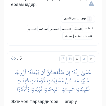
ёрдамчидир.
عرض التراجم الأخرى
التفاسير:
المُيسَّر
المختصر
السعدي
ابن كثير
الطبري
|
النفحات المكية
هدايات
66
:
5
عَسَىٰ رَبُّهُۥٓ إِن طَلَّقَكُنَّ أَن يُبۡدِلَهُۥٓ أَزۡوَٰجًا
خَيۡرٗا مِّنكُنَّ مُسۡلِمَٰتٖ مُّؤۡمِنَٰتٖ قَٰنِتَٰتٖ
تَٰٓئِبَٰتٍ عَٰبِدَٰتٖ سَٰٓئِحَٰتٖ ثَيِّبَٰتٖ وَأَبۡكَارٗا
Эҳтимол Парвардигори — агар у