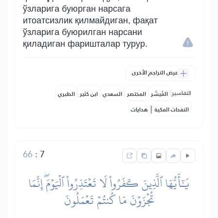
ўзларига буюрган нарсага
итоатсизлик қилмайдиган, фақат
ўзларига буюрилган нарсани
қиладиган фаришталар турур.
عرض التراجم الأخرى
التفاسير:
المُيسَّر
المختصر
السعدي
ابن كثير
الطبري
|
النفحات المكية
هدايات
66
:
7
يَٰٓأَيُّهَا ٱلَّذِينَ كَفَرُواْ لَا تَعۡتَذِرُواْ ٱلۡيَوۡمَۖ إِنَّمَا
تُجۡزَوۡنَ مَا كُنتُمۡ تَعۡمَلُونَ