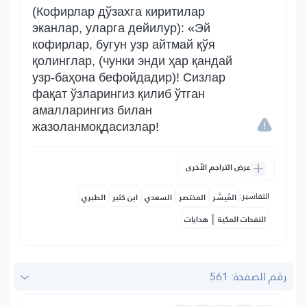
(Кофирлар дўзахга киритилар
эканлар, уларга дейилур): «Эй
кофирлар, бугун узр айтмай қўя
қолинглар, (чунки энди ҳар қандай
узр-баҳона бефойдадир)! Сизлар
фақат ўзларингиз қилиб ўтган
амалларингиз билан
жазоланмоқдасизлар!
عرض التراجم الأخرى
التفاسير:
المُيسَّر
المختصر
السعدي
ابن كثير
الطبري
|
النفحات المكية
هدايات
رقم الصفحة: 561