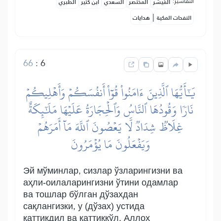
التفاسير:
المُيسَّر
المختصر
السعدي
ابن كثير
الطبري
|
النفحات المكية
هدايات
66
:
6
يَٰٓأَيُّهَا ٱلَّذِينَ ءَامَنُواْ قُوٓاْ أَنفُسَكُمۡ وَأَهۡلِيكُمۡ
نَارٗا وَقُودُهَا ٱلنَّاسُ وَٱلۡحِجَارَةُ عَلَيۡهَا مَلَٰٓئِكَةٌ
غِلَاظٞ شِدَادٞ لَّا يَعۡصُونَ ٱللَّهَ مَآ أَمَرَهُمۡ
وَيَفۡعَلُونَ مَا يُؤۡمَرُونَ
Эй мўминлар, сизлар ўзларингизни ва
аҳли-оилаларингизни ўтини одамлар
ва тошлар бўлган дўзахдан
сақлангизки, у (дўзах) устида
қаттиқдил ва қаттиққўл, Аллоҳ