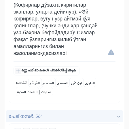
(Кофирлар дўзахга киритилар
эканлар, уларга дейилур): «Эй
кофирлар, бугун узр айтмай қўя
қолинглар, (чунки энди ҳар қандай
узр-баҳона бефойдадир)! Сизлар
фақат ўзларингиз қилиб ўтган
амалларингиз билан
жазоланмоқдасизлар!
മറ്റു പരിഭാഷകൾ പ്രദർശിപ്പിക്കുക
التفاسير:
الطبري
ابن كثير
السعدي
المختصر
المُيسَّر
|
هدايات
النفحات المكية
പേജ് നമ്പർ: 561