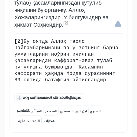
тўлаб) қасамларингиздан қутулиб
чиқишни буюрган-ку. Аллоҳ
Хожаларингиздир. У билгувчидир ва
[2]
ҳикмат Соҳибидир.
[2]
Бу оятда Аллоҳ таоло
Пайғамбаримизни ва у зотнинг барча
умматларини ноўрин ичилган
қасамларидан каффорат-эваз тўлаб
қутулишга буюрмоқда. Қасамнинг
каффорати ҳақида Моида сурасининг
89-оятида батафсил айтилгандир.
മറ്റു പരിഭാഷകൾ പ്രദർശിപ്പിക്കുക
التفاسير:
الطبري
ابن كثير
السعدي
المختصر
المُيسَّر
|
هدايات
النفحات المكية