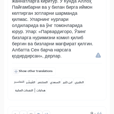
жаннатларга киритур. У Кунда Аллоҳ
Пайғамбарни ва у билан бирга иймон
келтирган зотларни шарманда
қилмас. Уларнинг нурлари
олдиларида ва ўнг томонларида
юрур. Улар: «Парвардигоро, Ўзинг
бизларга нуримизни комил қилиб
бергин ва бизларни мағфират қилгин.
Албатта Сен барча нарсага
қодирдирсан», дерлар.
Show other translations
التفاسير:
الطبري
ابن كثير
السعدي
المختصر
المُيسَّر
|
هدايات
النفحات المكية
9
:
66