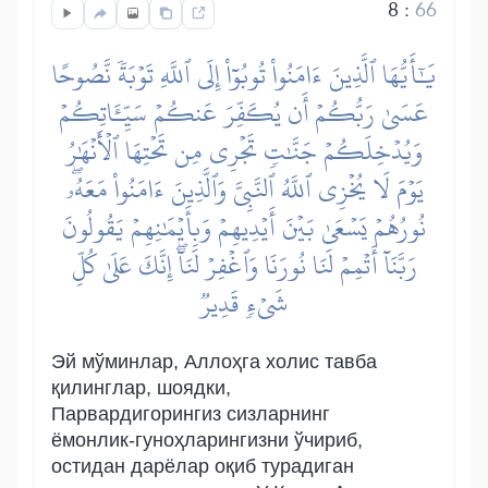
8
:
66
يَٰٓأَيُّهَا ٱلَّذِينَ ءَامَنُواْ تُوبُوٓاْ إِلَى ٱللَّهِ تَوۡبَةٗ نَّصُوحًا
عَسَىٰ رَبُّكُمۡ أَن يُكَفِّرَ عَنكُمۡ سَيِّـَٔاتِكُمۡ
وَيُدۡخِلَكُمۡ جَنَّٰتٖ تَجۡرِي مِن تَحۡتِهَا ٱلۡأَنۡهَٰرُ
يَوۡمَ لَا يُخۡزِي ٱللَّهُ ٱلنَّبِيَّ وَٱلَّذِينَ ءَامَنُواْ مَعَهُۥۖ
نُورُهُمۡ يَسۡعَىٰ بَيۡنَ أَيۡدِيهِمۡ وَبِأَيۡمَٰنِهِمۡ يَقُولُونَ
رَبَّنَآ أَتۡمِمۡ لَنَا نُورَنَا وَٱغۡفِرۡ لَنَآۖ إِنَّكَ عَلَىٰ كُلِّ
شَيۡءٖ قَدِيرٞ
Эй мўминлар, Аллоҳга холис тавба
қилинглар, шоядки,
Парвардигорингиз сизларнинг
ёмонлик-гуноҳларингизни ўчириб,
остидан дарёлар оқиб турадиган