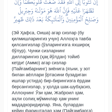
إِن تَتُوبَآ إِلَى ٱللَّهِ فَقَدۡ صَغَتۡ قُلُوبُكُمَاۖ وَإِن
تَظَٰهَرَا عَلَيۡهِ فَإِنَّ ٱللَّهَ هُوَ مَوۡلَىٰهُ وَجِبۡرِيلُ
وَصَٰلِحُ ٱلۡمُؤۡمِنِينَۖ وَٱلۡمَلَٰٓئِكَةُ بَعۡدَ ذَٰلِكَ ظَهِيرٌ
(Эй Ҳафса, Оиша) агар сизлар (бу
қилмишларингиз учун) Аллоҳга тавба
қилсангизлар (ўзларингизга яхшироқ
бўлур). Чунки сизларнинг
дилларингиз (ҳақ йўлдан) тойиб
кетди! (Аммо) агар сизлар
(Пайғамбарнинг) зиёнига (яъни, у зот
билан аёллари ўртасини бузадиган
ишлар устида) бир-бирингизга ёрдам
берсангизлар, у ҳолда шак-шубҳасиз,
Аллоҳнинг Ўзи ҳам, Жаброил ҳам,
аҳли солиҳ мўминлар ҳам унинг
мададкоридирлар. Яна, булардан
кейин фаришталар ҳам (Пайғамбарга)