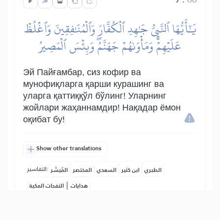
يَٰٓأَيُّهَا ٱلنَّبِيُّ جَٰهِدِ ٱلۡكُفَّارَ وَٱلۡمُنَٰفِقِينَ وَٱغۡلُظۡ
عَلَيۡهِمۡۚ وَمَأۡوَىٰهُمۡ جَهَنَّمُۖ وَبِئۡسَ ٱلۡمَصِيرُ
Эй Пайғамбар, сиз кофир ва
мунофиқларга қарши курашинг ва
уларга қаттиққўл бўлинг! Уларнинг
жойлари жаҳаннамдир! Нақадар ёмон
оқибат бу!
Show other translations
التفاسير:
الطبري
ابن كثير
السعدي
المختصر
المُيسَّر
|
هدايات
النفحات المكية