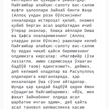
келтирилган қуйидаги ривоятдир:
Пайғамбар алайҳис-салоту вас-салом
жуфти ҳалоллари Зайнаб бинти Жаҳш
(Аллоҳ ундан рози бўлсин)нинг
хоналарида истироҳат қилиб, онамиз
қуйиб берган асал шарбатидан ичиб
ўтирар эканлар, бошқа аёллари Оиша
ва Ҳафса оналаримизнинг (Аллоҳ
улардан рози бўлсин) рашклари келиб
Пайғамбар алайҳис-салоту вас-салом
бу ердан чиқиб қайси биримизнинг
олдимизга кирсалар: «Мағофийр (ўзи
лаззатли, аммо саримсоққа ўхшаган
бадбўй таом) едингизми?», деймиз,
деб келишиб оладилар ва Расулуллоҳ
олдиларига кирганларида, ҳар
иккалалари ўша сўзни айтадилар.
Шунда ҳар қандай бадбўй ҳидни ёмон
кўрадигаи Пайғамбаримиз: «Йўқ, мен
фақат Зайнабнинг олдида асал
шарбатни ичган эдим», деб қайта
асал тановул қилмасликка қасам