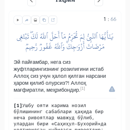
1
:
66
يَٰٓأَيُّهَا ٱلنَّبِيُّ لِمَ تُحَرِّمُ مَآ أَحَلَّ ٱللَّهُ لَكَۖ تَبۡتَغِي
مَرۡضَاتَ أَزۡوَٰجِكَۚ وَٱللَّهُ غَفُورٞ رَّحِيمٞ
Эй пайғамбар, нега сиз
жуфтларингизнинг розилигини истаб
Аллоҳ сиз учун ҳалол қилган нарсани
ҳаром қилиб олурсиз?! Аллоҳ
[1]
мағфиратли, меҳрибондир.
[1]
Ушбу ояти карима нозил
бўлишининг сабаблари ҳақида бир
неча ривоятлар мавжуд бўлиб,
улардан бири «Саҳиҳул-Бухорий»да