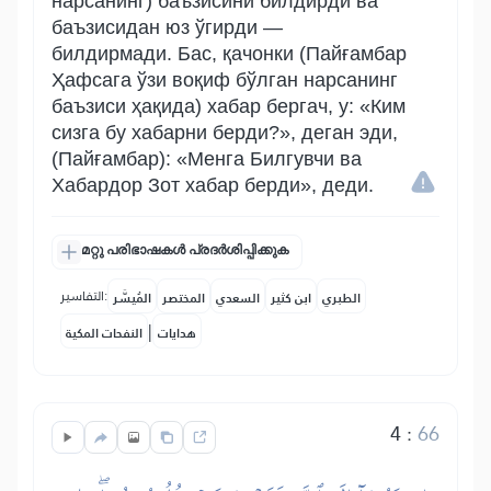
нарсанинг) баъзисини билдирди ва
баъзисидан юз ўгирди —
билдирмади. Бас, қачонки (Пайғамбар
Ҳафсага ўзи воқиф бўлган нарсанинг
баъзиси ҳақида) хабар бергач, у: «Ким
сизга бу хабарни берди?», деган эди,
(Пайғамбар): «Менга Билгувчи ва
Хабардор Зот хабар берди», деди.
മറ്റു പരിഭാഷകൾ പ്രദർശിപ്പിക്കുക
التفاسير:
الطبري
ابن كثير
السعدي
المختصر
المُيسَّر
|
هدايات
النفحات المكية
4
:
66