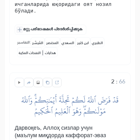
ичганларида юқоридаги оят нозил
бўлади.
മറ്റു പരിഭാഷകൾ പ്രദർശിപ്പിക്കുക
التفاسير:
الطبري
ابن كثير
السعدي
المختصر
المُيسَّر
|
هدايات
النفحات المكية
2
:
66
قَدۡ فَرَضَ ٱللَّهُ لَكُمۡ تَحِلَّةَ أَيۡمَٰنِكُمۡۚ وَٱللَّهُ
مَوۡلَىٰكُمۡۖ وَهُوَ ٱلۡعَلِيمُ ٱلۡحَكِيمُ
Дарвоқеъ, Аллоҳ сизлар учун
(маълум миқдорда каффорат-эваз