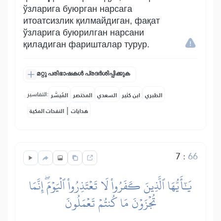
ўзларига буюрган нарсага
итоатсизлик қилмайдиган, фақат
ўзларига буюрилган нарсани
қиладиган фаришталар турур.
മറ്റു പരിഭാഷകൾ പ്രദർശിപ്പിക്കുക
التفاسير:
الطبري
ابن كثير
السعدي
المختصر
المُيسَّر
|
هدايات
النفحات المكية
7
:
66
يَٰٓأَيُّهَا ٱلَّذِينَ كَفَرُواْ لَا تَعۡتَذِرُواْ ٱلۡيَوۡمَۖ إِنَّمَا
تُجۡزَوۡنَ مَا كُنتُمۡ تَعۡمَلُونَ