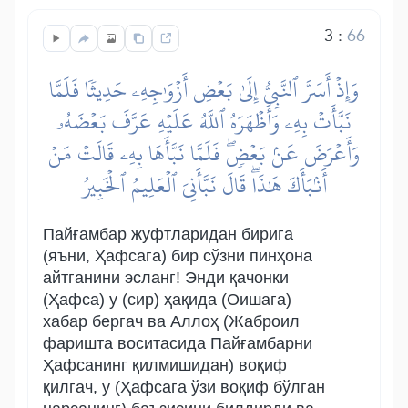
3
:
66
وَإِذۡ أَسَرَّ ٱلنَّبِيُّ إِلَىٰ بَعۡضِ أَزۡوَٰجِهِۦ حَدِيثٗا فَلَمَّا
نَبَّأَتۡ بِهِۦ وَأَظۡهَرَهُ ٱللَّهُ عَلَيۡهِ عَرَّفَ بَعۡضَهُۥ
وَأَعۡرَضَ عَنۢ بَعۡضٖۖ فَلَمَّا نَبَّأَهَا بِهِۦ قَالَتۡ مَنۡ
أَنۢبَأَكَ هَٰذَاۖ قَالَ نَبَّأَنِيَ ٱلۡعَلِيمُ ٱلۡخَبِيرُ
Пайғамбар жуфтларидан бирига
(яъни, Ҳафсага) бир сўзни пинҳона
айтганини эсланг! Энди қачонки
(Ҳафса) у (сир) ҳақида (Оишага)
хабар бергач ва Аллоҳ (Жаброил
фаришта воситасида Пайғамбарни
Ҳафсанинг қилмишидан) воқиф
қилгач, у (Ҳафсага ўзи воқиф бўлган