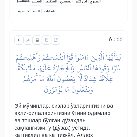
التفاسير:
الطبري
ابن كثير
السعدي
المختصر
المُيسَّر
|
هدايات
النفحات المكية
6
:
66
يَٰٓأَيُّهَا ٱلَّذِينَ ءَامَنُواْ قُوٓاْ أَنفُسَكُمۡ وَأَهۡلِيكُمۡ
نَارٗا وَقُودُهَا ٱلنَّاسُ وَٱلۡحِجَارَةُ عَلَيۡهَا مَلَٰٓئِكَةٌ
غِلَاظٞ شِدَادٞ لَّا يَعۡصُونَ ٱللَّهَ مَآ أَمَرَهُمۡ
وَيَفۡعَلُونَ مَا يُؤۡمَرُونَ
Эй мўминлар, сизлар ўзларингизни ва
аҳли-оилаларингизни ўтини одамлар
ва тошлар бўлган дўзахдан
сақлангизки, у (дўзах) устида
қаттиқдил ва қаттиққўл, Аллоҳ