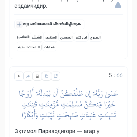
ёрдамчидир.
മറ്റു പരിഭാഷകൾ പ്രദർശിപ്പിക്കുക
التفاسير:
الطبري
ابن كثير
السعدي
المختصر
المُيسَّر
|
هدايات
النفحات المكية
5
:
66
عَسَىٰ رَبُّهُۥٓ إِن طَلَّقَكُنَّ أَن يُبۡدِلَهُۥٓ أَزۡوَٰجًا
خَيۡرٗا مِّنكُنَّ مُسۡلِمَٰتٖ مُّؤۡمِنَٰتٖ قَٰنِتَٰتٖ
تَٰٓئِبَٰتٍ عَٰبِدَٰتٖ سَٰٓئِحَٰتٖ ثَيِّبَٰتٖ وَأَبۡكَارٗا
Эҳтимол Парвардигори — агар у