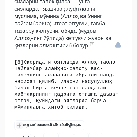
сизларни талоқ қилса — унга
сизлардан яхшироқ жуфтларни
муслима, мўмина (Аллоҳ ва Унинг
пайғамбарига) итоат этгувчи, тавба-
тазарру қилгувчи, обида (мудом
Аллоҳнинг йўлида) кетгувчи жувон ва
[3]
қизларни алмаштириб берур.
[3]
Юқоридаги оятларда Аллоҳ таоло
Пайғамбар алайҳис-салоту вас-
саломнинг аёлларига ибратли панд-
насиҳат қилиб, уларни Расулуллоҳ
билан бирга кечаётган саодатли
ҳаётларининг қадрига етишга даъват
этгач, қуйидаги оятларда барча
мўминларга хитоб қилади.
മറ്റു പരിഭാഷകൾ പ്രദർശിപ്പിക്കുക