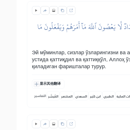
دٞ لَّا يَعۡصُونَ ٱللَّهَ مَآ أَمَرَهُمۡ وَيَفۡعَلُونَ مَا
Эй мўминлар, сизлар ўзларингизни ва а
устида қаттиқдил ва қаттиққўл, Аллоҳ 
қиладиган фаришталар турур.
显示其他翻译
التفاسير:
ات المكية
الطبري
ابن كثير
السعدي
المختصر
المُيسَّر