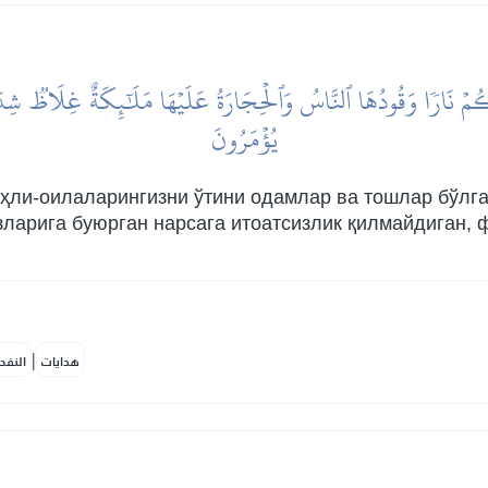
ِيكُمۡ نَارٗا وَقُودُهَا ٱلنَّاسُ وَٱلۡحِجَارَةُ عَلَيۡهَا مَلَٰٓئِكَةٌ غِلَاظٞ شِدَا
يُؤۡمَرُونَ
ҳли-оилаларингизни ўтини одамлар ва тошлар бўлган
ўзларига буюрган нарсага итоатсизлик қилмайдиган,
|
هدايات
النفح