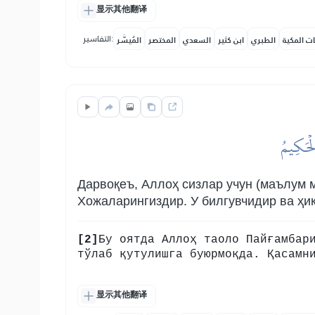
显示其他翻译
التفاسير:
ات المكية
الطبري
ابن كثير
السعدي
المختصر
المُيسَّر
لۡحَكِيمُ
Дарвоқеъ, Аллоҳ сизлар учун (маълум 
Хожаларингиздир. У билгувчидир ва ҳи
[2]
Бу оятда Аллоҳ таоло Пайғамбар
тўлаб қутулишга буюрмоқда. Қасамн
显示其他翻译