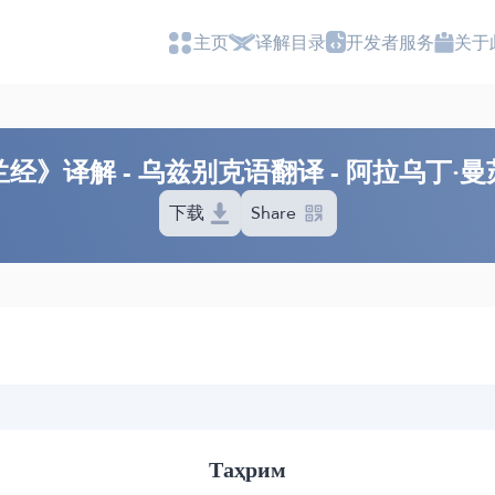
主页
译解目录
开发者服务
关于
经》译解 - 乌兹别克语翻译 - 阿拉乌丁·
下载
Share
Таҳрим