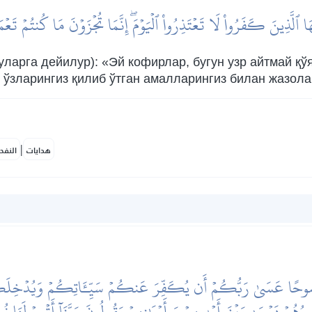
ُهَا ٱلَّذِينَ كَفَرُواْ لَا تَعۡتَذِرُواْ ٱلۡيَوۡمَۖ إِنَّمَا تُجۡزَوۡنَ مَا كُنتُمۡ تَعۡ
уларга дейилур): «Эй кофирлар, бугун узр айтмай қўя
 ўзларингиз қилиб ўтган амалларингиз билан жазол
|
هدايات
النفح
َوۡبَةٗ نَّصُوحًا عَسَىٰ رَبُّكُمۡ أَن يُكَفِّرَ عَنكُمۡ سَيِّـَٔاتِكُمۡ وَيُدۡخِلَك
ُورُهُمۡ يَسۡعَىٰ بَيۡنَ أَيۡدِيهِمۡ وَبِأَيۡمَٰنِهِمۡ يَقُولُونَ رَبَّنَآ أَتۡمِمۡ لَنَا نُو