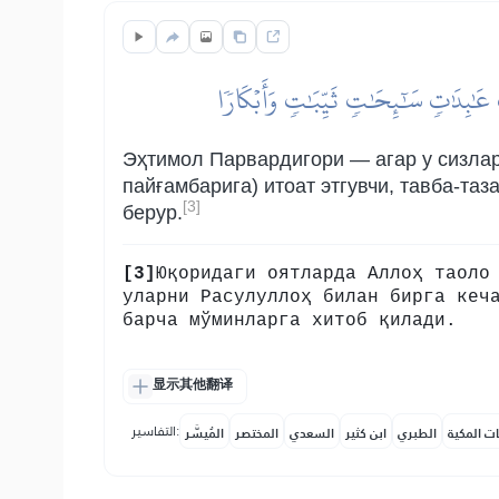
عَٰبِدَٰتٖ سَٰٓئِحَٰتٖ ثَيِّبَٰتٖ وَأَبۡكَارٗا
Эҳтимол Парвардигори — агар у сизлар
пайғамбарига) итоат этгувчи, тавба-та
[3]
берур.
[3]
Юқоридаги оятларда Аллоҳ таоло
уларни Расулуллоҳ билан бирга кеч
барча мўминларга хитоб қилади.
显示其他翻译
التفاسير:
ات المكية
الطبري
ابن كثير
السعدي
المختصر
المُيسَّر