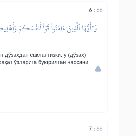
6
:
66
يَٰٓأَيُّهَا ٱلَّذِينَ ءَامَنُواْ قُوٓاْ أَنفُسَكُمۡ وَأَهۡل
 дўзахдан сақлангизки, у (дўзах)
 фақат ўзларига буюрилган нарсани
7
:
66