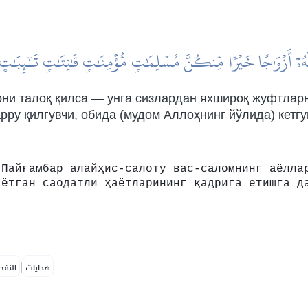
ُۥٓ أَزۡوَٰجًا خَيۡرٗا مِّنكُنَّ مُسۡلِمَٰتٖ مُّؤۡمِنَٰتٖ قَٰنِتَٰتٖ تَٰٓئِبَٰتٍ 
ни талоқ қилса — унга сизлардан яхшироқ жуфтларн
зарру қилгувчи, обида (мудом Аллоҳнинг йўлида) кет
 Пайғамбар алайҳис-салоту вас-саломнинг аёлла
аётган саодатли ҳаётларининг қадрига етишга д
|
هدايات
النفح