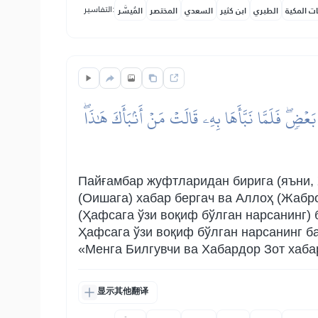
التفاسير:
ات المكية
الطبري
ابن كثير
السعدي
المختصر
المُيسَّر
َعۡضٖۖ فَلَمَّا نَبَّأَهَا بِهِۦ قَالَتۡ مَنۡ أَنۢبَأَكَ هَٰذَاۖ
Пайғамбар жуфтларидан бирига (яъни, Ҳ
(Оишага) хабар бергач ва Аллоҳ (Жаб
(Ҳафсага ўзи воқиф бўлган нарсанинг)
Ҳафсага ўзи воқиф бўлган нарсанинг баъ
«Менга Билгувчи ва Хабардор Зот хаба
显示其他翻译