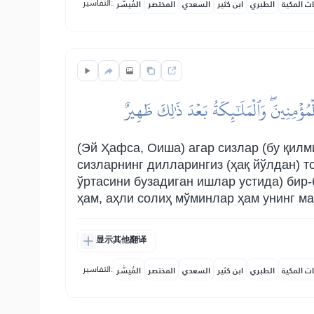
التفاسير:
ات المكية
الطبري
ابن كثير
السعدي
المختصر
المُيسَّر
ُؤۡمِنِينَۖ وَٱلۡمَلَٰٓئِكَةُ بَعۡدَ ذَٰلِكَ ظَهِيرٌ
(Эй Ҳафса, Оиша) агар сизлар (бу қилм
сизларнинг дилларингиз (ҳақ йўлдан) то
ўртасини бузадиган ишлар устида) бир
ҳам, аҳли солиҳ мўминлар ҳам унинг м
显示其他翻译
التفاسير:
ات المكية
الطبري
ابن كثير
السعدي
المختصر
المُيسَّر