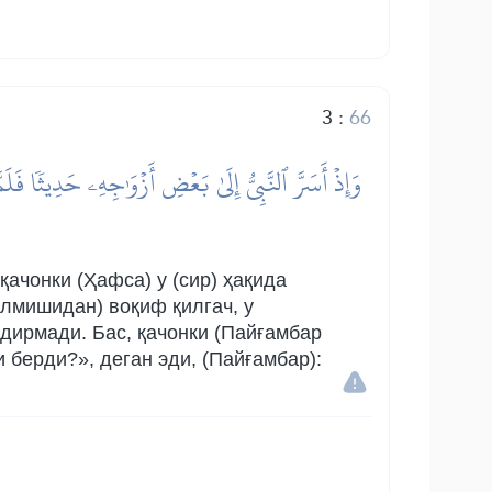
3
:
66
وَإِذۡ أَسَرَّ ٱلنَّبِيُّ إِلَىٰ بَعۡضِ أَزۡوَٰجِهِۦ حَدِيثٗا فَل
ачонки (Ҳафса) у (сир) ҳақида
лмишидан) воқиф қилгач, у
дирмади. Бас, қачонки (Пайғамбар
и берди?», деган эди, (Пайғамбар):