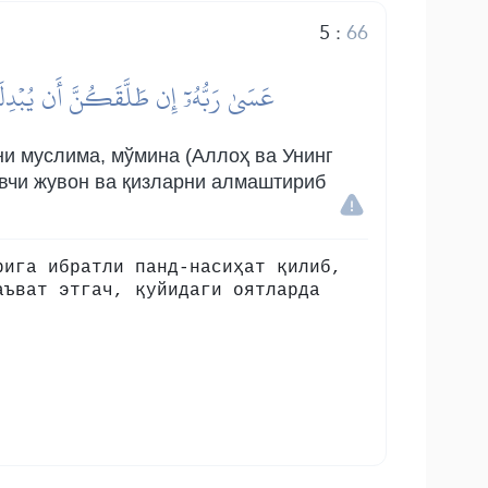
5
:
66
عَسَىٰ رَبُّهُۥٓ إِن طَلَّقَكُنَّ أَن يُبۡدِلَه
и муслима, мўмина (Аллоҳ ва Унинг
гувчи жувон ва қизларни алмаштириб
рига ибратли панд-насиҳат қилиб,
аъват этгач, қуйидаги оятларда