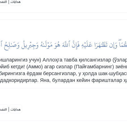
|
هدايات
النفح
اۖ وَإِن تَظَٰهَرَا عَلَيۡهِ فَإِنَّ ٱللَّهَ هُوَ مَوۡلَىٰهُ وَجِبۡرِيلُ وَصَٰلِحُ ٱلۡم
ишларингиз учун) Аллоҳга тавба қилсангизлар (ўзлар
йиб кетди! (Аммо) агар сизлар (Пайғамбарнинг) зиён
-бирингизга ёрдам берсангизлар, у ҳолда шак-шубҳас
ададкоридирлар. Яна, булардан кейин фаришталар ҳ
|
هدايات
النفح