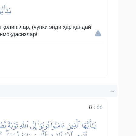
يَٰٓأَيّ
 қолинглар, (чунки энди ҳар қандай
анмоқдасизлар!
8
:
66
يَٰٓأَيُّهَا ٱلَّذِينَ ءَامَنُواْ تُوبُوٓاْ إِلَى ٱللَّهِ ت
يُخۡزِي ٱللَّهُ ٱلنَّبِيَّ وَٱلَّذِينَ ءَامَنُواْ مَعَهُۥۖ ن