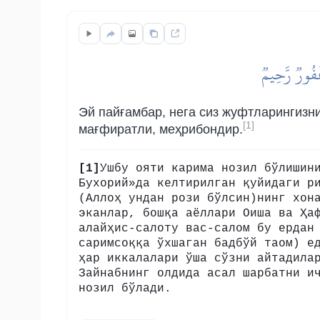
غَفُورٞ رَّحِيمٞ
Эй пайғамбар, нега сиз жуфтларингизни
[1]
мағфиратли, меҳрибондир.
[1]
Ушбу ояти карима нозил бўлишин
Бухорий»да келтирилган қуйидаги р
(Аллоҳ ундан рози бўлсин)нинг хон
эканлар, бошқа аёллари Оиша ва Ҳа
алайҳис-салоту вас-салом бу ердан
саримсоққа ўхшаган бадбўй таом) е
ҳар иккалалари ўша сўзни айтадила
Зайнабнинг олдида асал шарбатни и
нозил бўлади.