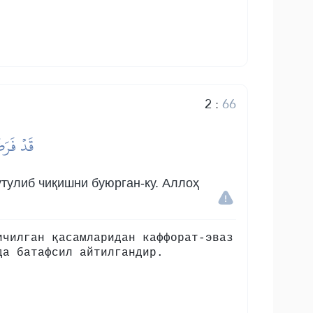
2
:
66
قَدۡ فَرَض
тулиб чиқишни буюрган-ку. Аллоҳ
ичилган қасамларидан каффорат-эваз
да батафсил айтилгандир.