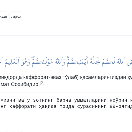
|
هدايات
النفح
َ ٱللَّهُ لَكُمۡ تَحِلَّةَ أَيۡمَٰنِكُمۡۚ وَٱللَّهُ مَوۡلَىٰكُمۡۖ وَهُوَ ٱلۡعَلِيمُ ٱ
миқдорда каффорат-эваз тўлаб) қасамларингиздан қу
[2]
кмат Соҳибидир.
имизни ва у зотнинг барча умматларини ноўрин 
инг каффорати ҳақида Моида сурасининг 89-ояти