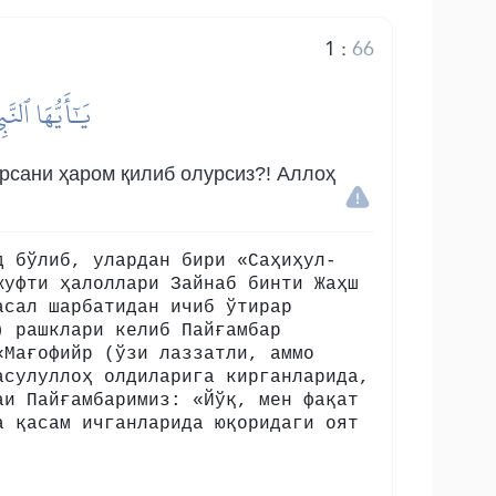
1
:
66
يَٰٓأَيُّهَا ٱلنّ
арсани ҳаром қилиб олурсиз?! Аллоҳ
д бўлиб, улардан бири «Саҳиҳул-
жуфти ҳалоллари Зайнаб бинти Жаҳш
асал шарбатидан ичиб ўтирар
) рашклари келиб Пайғамбар
«Мағофийр (ўзи лаззатли, аммо
асулуллоҳ олдиларига кирганларида,
аи Пайғамбаримиз: «Йўқ, мен фақат
а қасам ичганларида юқоридаги оят