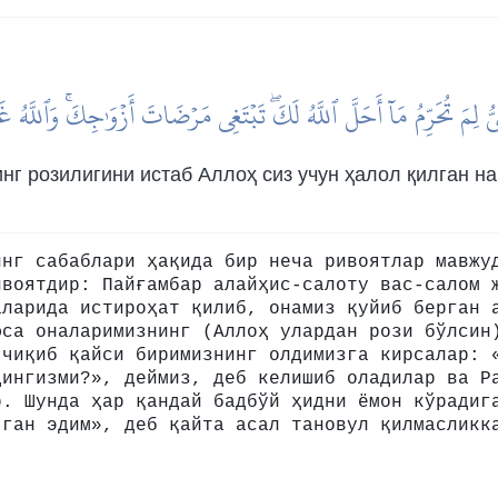
َبِيُّ لِمَ تُحَرِّمُ مَآ أَحَلَّ ٱللَّهُ لَكَۖ تَبۡتَغِي مَرۡضَاتَ أَزۡوَٰجِكَۚ وَٱللَّهُ 
нг розилигини истаб Аллоҳ сиз учун ҳалол қилган н
инг сабаблари ҳақида бир неча ривоятлар мавжу
ивоятдир: Пайғамбар алайҳис-салоту вас-салом 
аларида истироҳат қилиб, онамиз қуйиб берган 
фса оналаримизнинг (Аллоҳ улардан рози бўлсин
 чиқиб қайси биримизнинг олдимизга кирсалар: 
дингизми?», деймиз, деб келишиб оладилар ва Р
р. Шунда ҳар қандай бадбўй ҳидни ёмон кўрадиг
чган эдим», деб қайта асал тановул қилмасликк