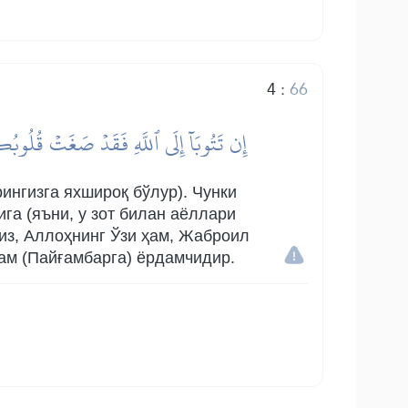
4
:
66
إِن تَتُوبَآ إِلَى ٱللَّهِ فَقَدۡ صَغَتۡ قُلُوبُكُمَ
ингизга яхшироқ бўлур). Чунки
ига (яъни, у зот билан аёллари
из, Аллоҳнинг Ўзи ҳам, Жаброил
ам (Пайғамбарга) ёрдамчидир.