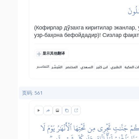
مَلُونَ
(Кофирлар дўзахга киритилар эканлар, 
узр-баҳона бефойдадир)! Сизлар фақат
显示其他翻译
التفاسير:
ات المكية
الطبري
ابن كثير
السعدي
المختصر
المُيسَّر
页码: 561
ُمۡ جَنَّٰتٖ تَجۡرِي مِن تَحۡتِهَا ٱلۡأَنۡهَٰرُ يَوۡمَ لَا
رَنَا وَٱغۡفِرۡ لَنَآۖ إِنَّكَ عَلَىٰ كُلِّ شَيۡءٖ قَدِيرٞ