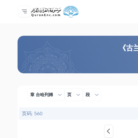
主页
译解目录
Audio
开发者服务 - API
关于此项目
联系我们
语言
Browse Old Version
《古兰
章 台哈列姆
页
段
页码: 560