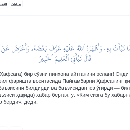
|
هدايات
النفح
َمَّا نَبَّأَتۡ بِهِۦ وَأَظۡهَرَهُ ٱللَّهُ عَلَيۡهِ عَرَّفَ بَعۡضَهُۥ وَأَعۡرَضَ عَنۢ ب
قَالَ نَبَّأَنِيَ ٱلۡعَلِيمُ ٱلۡخَبِيرُ
афсага) бир сўзни пинҳона айтганини эсланг! Энди қ
роил фаришта воситасида Пайғамбарни Ҳафсанинг қи
 баъзисини билдирди ва баъзисидан юз ўгирди — бил
зиси ҳақида) хабар бергач, у: «Ким сизга бу хабарн
р берди», деди.