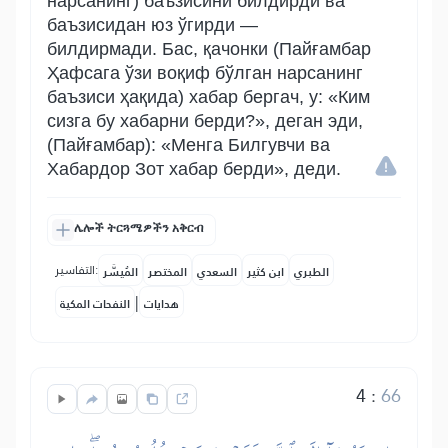
нарсанинг) баъзисини билдирди ва
баъзисидан юз ўгирди —
билдирмади. Бас, қачонки (Пайғамбар
Ҳафсага ўзи воқиф бўлган нарсанинг
баъзиси ҳақида) хабар бергач, у: «Ким
сизга бу хабарни берди?», деган эди,
(Пайғамбар): «Менга Билгувчи ва
Хабардор Зот хабар берди», деди.
ሌሎች ትርጓሜዎችን አቅርብ
التفاسير:
الطبري
ابن كثير
السعدي
المختصر
المُيسَّر
|
هدايات
النفحات المكية
4
:
66