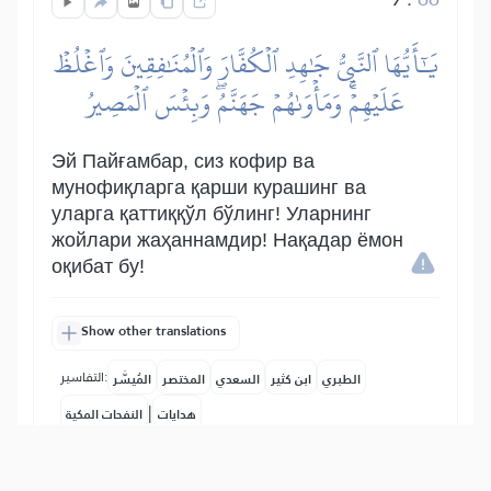
يَٰٓأَيُّهَا ٱلنَّبِيُّ جَٰهِدِ ٱلۡكُفَّارَ وَٱلۡمُنَٰفِقِينَ وَٱغۡلُظۡ
عَلَيۡهِمۡۚ وَمَأۡوَىٰهُمۡ جَهَنَّمُۖ وَبِئۡسَ ٱلۡمَصِيرُ
Эй Пайғамбар, сиз кофир ва
мунофиқларга қарши курашинг ва
уларга қаттиққўл бўлинг! Уларнинг
жойлари жаҳаннамдир! Нақадар ёмон
оқибат бу!
Show other translations
التفاسير:
الطبري
ابن كثير
السعدي
المختصر
المُيسَّر
|
هدايات
النفحات المكية