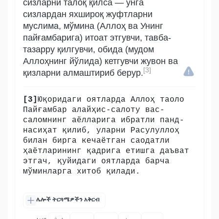
сизларни талоқ қилса — унга
сизлардан яхшироқ жуфтларни
муслима, мўмина (Аллоҳ ва Унинг
пайғамбарига) итоат этгувчи, тавба-
тазарру қилгувчи, обида (мудом
Аллоҳнинг йўлида) кетгувчи жувон ва
[3]
қизларни алмаштириб берур.
[3]
Юқоридаги оятларда Аллоҳ таоло
Пайғамбар алайҳис-салоту вас-
саломнинг аёлларига ибратли панд-
насиҳат қилиб, уларни Расулуллоҳ
билан бирга кечаётган саодатли
ҳаётларининг қадрига етишга даъват
этгач, қуйидаги оятларда барча
мўминларга хитоб қилади.
ሌሎች ትርጓሜዎችን አቅርብ