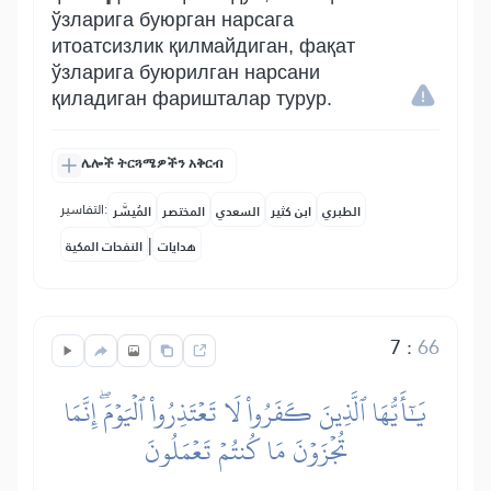
ўзларига буюрган нарсага
итоатсизлик қилмайдиган, фақат
ўзларига буюрилган нарсани
қиладиган фаришталар турур.
ሌሎች ትርጓሜዎችን አቅርብ
التفاسير:
الطبري
ابن كثير
السعدي
المختصر
المُيسَّر
|
هدايات
النفحات المكية
7
:
66
يَٰٓأَيُّهَا ٱلَّذِينَ كَفَرُواْ لَا تَعۡتَذِرُواْ ٱلۡيَوۡمَۖ إِنَّمَا
تُجۡزَوۡنَ مَا كُنتُمۡ تَعۡمَلُونَ