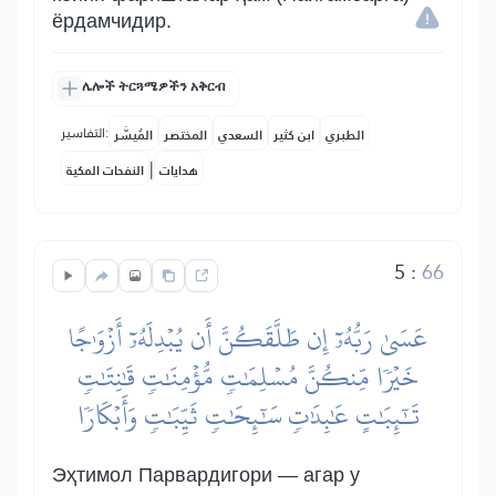
ёрдамчидир.
ሌሎች ትርጓሜዎችን አቅርብ
التفاسير:
الطبري
ابن كثير
السعدي
المختصر
المُيسَّر
|
هدايات
النفحات المكية
5
:
66
عَسَىٰ رَبُّهُۥٓ إِن طَلَّقَكُنَّ أَن يُبۡدِلَهُۥٓ أَزۡوَٰجًا
خَيۡرٗا مِّنكُنَّ مُسۡلِمَٰتٖ مُّؤۡمِنَٰتٖ قَٰنِتَٰتٖ
تَٰٓئِبَٰتٍ عَٰبِدَٰتٖ سَٰٓئِحَٰتٖ ثَيِّبَٰتٖ وَأَبۡكَارٗا
Эҳтимол Парвардигори — агар у