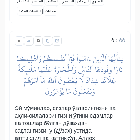
التفاسير:
الطبري
ابن كثير
السعدي
المختصر
المُيسَّر
|
هدايات
النفحات المكية
6
:
66
يَٰٓأَيُّهَا ٱلَّذِينَ ءَامَنُواْ قُوٓاْ أَنفُسَكُمۡ وَأَهۡلِيكُمۡ
نَارٗا وَقُودُهَا ٱلنَّاسُ وَٱلۡحِجَارَةُ عَلَيۡهَا مَلَٰٓئِكَةٌ
غِلَاظٞ شِدَادٞ لَّا يَعۡصُونَ ٱللَّهَ مَآ أَمَرَهُمۡ
وَيَفۡعَلُونَ مَا يُؤۡمَرُونَ
Эй мўминлар, сизлар ўзларингизни ва
аҳли-оилаларингизни ўтини одамлар
ва тошлар бўлган дўзахдан
сақлангизки, у (дўзах) устида
қаттиқдил ва қаттиққўл, Аллоҳ