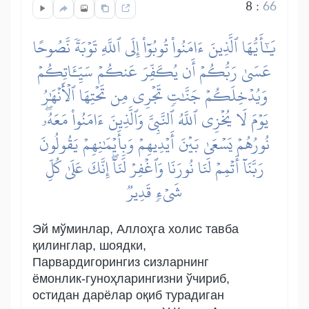
8
:
66
يَٰٓأَيُّهَا ٱلَّذِينَ ءَامَنُواْ تُوبُوٓاْ إِلَى ٱللَّهِ تَوۡبَةٗ نَّصُوحًا
عَسَىٰ رَبُّكُمۡ أَن يُكَفِّرَ عَنكُمۡ سَيِّـَٔاتِكُمۡ
وَيُدۡخِلَكُمۡ جَنَّٰتٖ تَجۡرِي مِن تَحۡتِهَا ٱلۡأَنۡهَٰرُ
يَوۡمَ لَا يُخۡزِي ٱللَّهُ ٱلنَّبِيَّ وَٱلَّذِينَ ءَامَنُواْ مَعَهُۥۖ
نُورُهُمۡ يَسۡعَىٰ بَيۡنَ أَيۡدِيهِمۡ وَبِأَيۡمَٰنِهِمۡ يَقُولُونَ
رَبَّنَآ أَتۡمِمۡ لَنَا نُورَنَا وَٱغۡفِرۡ لَنَآۖ إِنَّكَ عَلَىٰ كُلِّ
شَيۡءٖ قَدِيرٞ
Эй мўминлар, Аллоҳга холис тавба
қилинглар, шоядки,
Парвардигорингиз сизларнинг
ёмонлик-гуноҳларингизни ўчириб,
остидан дарёлар оқиб турадиган