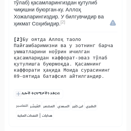
тўлаб) қасамларингиздан қутулиб
чиқишни буюрган-ку. Аллоҳ
Хожаларингиздир. У билгувчидир ва
[2]
ҳикмат Соҳибидир.
[2]
Бу оятда Аллоҳ таоло
Пайғамбаримизни ва у зотнинг барча
умматларини ноўрин ичилган
қасамларидан каффорат-эваз тўлаб
қутулишга буюрмоқда. Қасамнинг
каффорати ҳақида Моида сурасининг
89-оятида батафсил айтилгандир.
ሌሎች ትርጓሜዎችን አቅርብ
التفاسير:
الطبري
ابن كثير
السعدي
المختصر
المُيسَّر
|
هدايات
النفحات المكية