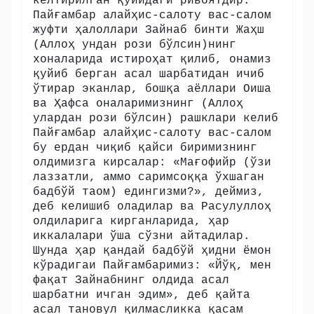
келтирилган қуйидаги ривоятдир:
Пайғамбар алайҳис-салоту вас-салом
жуфти ҳалоллари Зайнаб бинти Жаҳш
(Аллоҳ ундан рози бўлсин)нинг
хоналарида истироҳат қилиб, онамиз
қуйиб берган асал шарбатидан ичиб
ўтирар эканлар, бошқа аёллари Оиша
ва Ҳафса оналаримизнинг (Аллоҳ
улардан рози бўлсин) рашклари келиб
Пайғамбар алайҳис-салоту вас-салом
бу ердан чиқиб қайси биримизнинг
олдимизга кирсалар: «Мағофийр (ўзи
лаззатли, аммо саримсоққа ўхшаган
бадбўй таом) едингизми?», деймиз,
деб келишиб оладилар ва Расулуллоҳ
олдиларига кирганларида, ҳар
иккалалари ўша сўзни айтадилар.
Шунда ҳар қандай бадбўй ҳидни ёмон
кўрадигаи Пайғамбаримиз: «Йўқ, мен
фақат Зайнабнинг олдида асал
шарбатни ичган эдим», деб қайта
асал тановул қилмасликка қасам