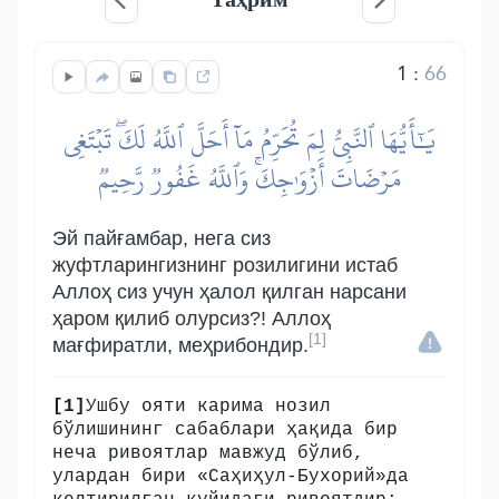
1
:
66
يَٰٓأَيُّهَا ٱلنَّبِيُّ لِمَ تُحَرِّمُ مَآ أَحَلَّ ٱللَّهُ لَكَۖ تَبۡتَغِي
مَرۡضَاتَ أَزۡوَٰجِكَۚ وَٱللَّهُ غَفُورٞ رَّحِيمٞ
Эй пайғамбар, нега сиз
жуфтларингизнинг розилигини истаб
Аллоҳ сиз учун ҳалол қилган нарсани
ҳаром қилиб олурсиз?! Аллоҳ
[1]
мағфиратли, меҳрибондир.
[1]
Ушбу ояти карима нозил
бўлишининг сабаблари ҳақида бир
неча ривоятлар мавжуд бўлиб,
улардан бири «Саҳиҳул-Бухорий»да