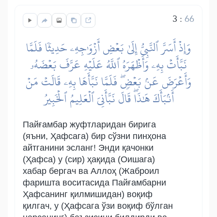
3
:
66
وَإِذۡ أَسَرَّ ٱلنَّبِيُّ إِلَىٰ بَعۡضِ أَزۡوَٰجِهِۦ حَدِيثٗا فَلَمَّا
نَبَّأَتۡ بِهِۦ وَأَظۡهَرَهُ ٱللَّهُ عَلَيۡهِ عَرَّفَ بَعۡضَهُۥ
وَأَعۡرَضَ عَنۢ بَعۡضٖۖ فَلَمَّا نَبَّأَهَا بِهِۦ قَالَتۡ مَنۡ
أَنۢبَأَكَ هَٰذَاۖ قَالَ نَبَّأَنِيَ ٱلۡعَلِيمُ ٱلۡخَبِيرُ
Пайғамбар жуфтларидан бирига
(яъни, Ҳафсага) бир сўзни пинҳона
айтганини эсланг! Энди қачонки
(Ҳафса) у (сир) ҳақида (Оишага)
хабар бергач ва Аллоҳ (Жаброил
фаришта воситасида Пайғамбарни
Ҳафсанинг қилмишидан) воқиф
қилгач, у (Ҳафсага ўзи воқиф бўлган