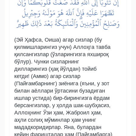
إِن تَتُوبَآ إِلَى ٱللَّهِ فَقَدۡ صَغَتۡ قُلُوبُكُمَاۖ وَإِن
تَظَٰهَرَا عَلَيۡهِ فَإِنَّ ٱللَّهَ هُوَ مَوۡلَىٰهُ وَجِبۡرِيلُ
وَصَٰلِحُ ٱلۡمُؤۡمِنِينَۖ وَٱلۡمَلَٰٓئِكَةُ بَعۡدَ ذَٰلِكَ ظَهِيرٌ
(Эй Ҳафса, Оиша) агар сизлар (бу
қилмишларингиз учун) Аллоҳга тавба
қилсангизлар (ўзларингизга яхшироқ
бўлур). Чунки сизларнинг
дилларингиз (ҳақ йўлдан) тойиб
кетди! (Аммо) агар сизлар
(Пайғамбарнинг) зиёнига (яъни, у зот
билан аёллари ўртасини бузадиган
ишлар устида) бир-бирингизга ёрдам
берсангизлар, у ҳолда шак-шубҳасиз,
Аллоҳнинг Ўзи ҳам, Жаброил ҳам,
аҳли солиҳ мўминлар ҳам унинг
мададкоридирлар. Яна, булардан
кейин фаришталар ҳам (Пайғамбарга)