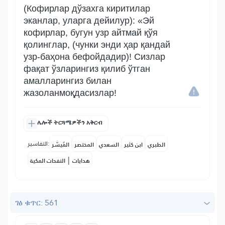
(Кофирлар дўзахга киритилар
эканлар, уларга дейилур): «Эй
кофирлар, бугун узр айтмай қўя
қолинглар, (чунки энди ҳар қандай
узр-баҳона бефойдадир)! Сизлар
фақат ўзларингиз қилиб ўтган
амалларингиз билан
жазоланмоқдасизлар!
ሌሎች ትርጓሜዎችን አቅርብ
التفاسير:
الطبري
ابن كثير
السعدي
المختصر
المُيسَّر
|
هدايات
النفحات المكية
ገፅ ቁጥር: 561