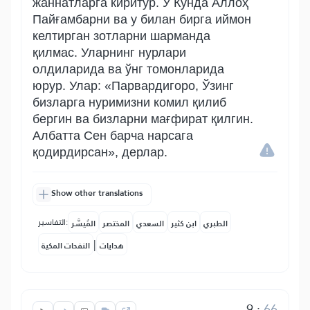
жаннатларга киритур. У Кунда Аллоҳ
Пайғамбарни ва у билан бирга иймон
келтирган зотларни шарманда
қилмас. Уларнинг нурлари
олдиларида ва ўнг томонларида
юрур. Улар: «Парвардигоро, Ўзинг
бизларга нуримизни комил қилиб
бергин ва бизларни мағфират қилгин.
Албатта Сен барча нарсага
қодирдирсан», дерлар.
Show other translations
التفاسير:
الطبري
ابن كثير
السعدي
المختصر
المُيسَّر
|
هدايات
النفحات المكية
9
:
66