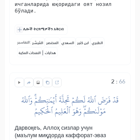
ичганларида юқоридаги оят нозил
бўлади.
ሌሎች ትርጓሜዎችን አቅርብ
التفاسير:
الطبري
ابن كثير
السعدي
المختصر
المُيسَّر
|
هدايات
النفحات المكية
2
:
66
قَدۡ فَرَضَ ٱللَّهُ لَكُمۡ تَحِلَّةَ أَيۡمَٰنِكُمۡۚ وَٱللَّهُ
مَوۡلَىٰكُمۡۖ وَهُوَ ٱلۡعَلِيمُ ٱلۡحَكِيمُ
Дарвоқеъ, Аллоҳ сизлар учун
(маълум миқдорда каффорат-эваз