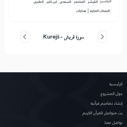
التفاسير:
المُيسَّر
المختصر
السعدي
ابن كثير
الطبري
|
النفحات المكية
هدايات
Kurejš
سورة قريش -
الرئيسية
حول المشروع
إنشاء تصاميم قرآنية
بث متواصل للقرآن الكريم
تواصل معنا