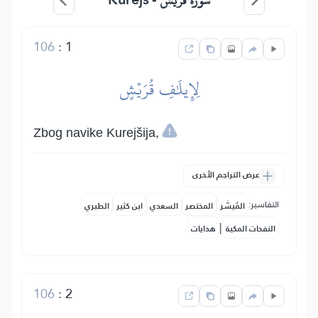
سورة قريش -
106
:
1
لِإِيلَٰفِ قُرَيۡشٍ
Zbog navike Kurejšija,
عرض التراجم الأخرى
التفاسير:
المُيسَّر
المختصر
السعدي
ابن كثير
الطبري
|
النفحات المكية
هدايات
106
:
2