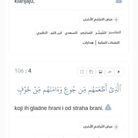
klanjaju,
عرض التراجم الأخرى
التفاسير:
المُيسَّر
المختصر
السعدي
ابن كثير
الطبري
|
النفحات المكية
هدايات
106
:
4
ٱلَّذِيٓ أَطۡعَمَهُم مِّن جُوعٖ وَءَامَنَهُم مِّنۡ خَوۡفِۭ
koji ih gladne hrani i od straha brani.
عرض التراجم الأخرى