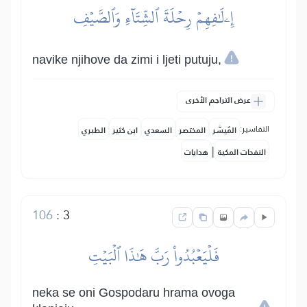
إِۦلَٰفِهِمۡ رِحۡلَةَ ٱلشِّتَآءِ وَٱلصَّيۡفِ
navike njihove da zimi i ljeti putuju,
عرض التراجم الأخرى
التفاسير:
المُيسَّر
المختصر
السعدي
ابن كثير
الطبري
|
النفحات المكية
هدايات
106
:
3
فَلۡيَعۡبُدُواْ رَبَّ هَٰذَا ٱلۡبَيۡتِ
neka se oni Gospodaru hrama ovoga