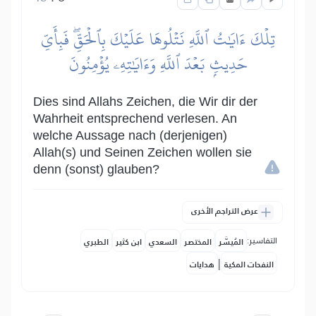
تِلۡكَ ءَايَٰتُ ٱللَّهِ نَتۡلُوهَا عَلَيۡكَ بِٱلۡحَقِّۖ فَبِأَيِّ
حَدِيثِۭ بَعۡدَ ٱللَّهِ وَءَايَٰتِهِۦ يُؤۡمِنُونَ
Dies sind Allahs Zeichen, die Wir dir der
Wahrheit entsprechend verlesen. An
welche Aussage nach (derjenigen)
Allah(s) und Seinen Zeichen wollen sie
denn (sonst) glauben?
عرض التراجم الأخرى
التفاسير:
المُيسَّر
المختصر
السعدي
ابن كثير
الطبري
|
النفحات المكية
هدايات