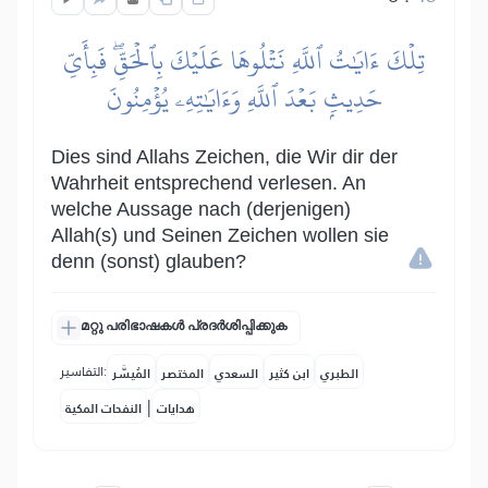
تِلۡكَ ءَايَٰتُ ٱللَّهِ نَتۡلُوهَا عَلَيۡكَ بِٱلۡحَقِّۖ فَبِأَيِّ
حَدِيثِۭ بَعۡدَ ٱللَّهِ وَءَايَٰتِهِۦ يُؤۡمِنُونَ
Dies sind Allahs Zeichen, die Wir dir der
Wahrheit entsprechend verlesen. An
welche Aussage nach (derjenigen)
Allah(s) und Seinen Zeichen wollen sie
denn (sonst) glauben?
മറ്റു പരിഭാഷകൾ പ്രദർശിപ്പിക്കുക
التفاسير:
الطبري
ابن كثير
السعدي
المختصر
المُيسَّر
|
هدايات
النفحات المكية