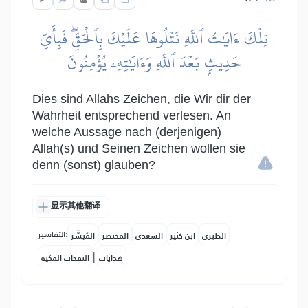
تِلۡكَ ءَايَٰتُ ٱللَّهِ نَتۡلُوهَا عَلَيۡكَ بِٱلۡحَقِّۖ فَبِأَيِّ
حَدِيثِۭ بَعۡدَ ٱللَّهِ وَءَايَٰتِهِۦ يُؤۡمِنُونَ
Dies sind Allahs Zeichen, die Wir dir der
Wahrheit entsprechend verlesen. An
welche Aussage nach (derjenigen)
Allah(s) und Seinen Zeichen wollen sie
denn (sonst) glauben?
显示其他翻译
التفاسير:
الطبري
ابن كثير
السعدي
المختصر
المُيسَّر
|
هدايات
النفحات المكية