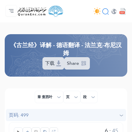
主页
译解目录
Audio
开发者服务 - API
关于此项目
联系我们
语言
Browse Old Version
《古兰经》译解 - 德语翻译 - 法兰克·布尼汉
姆
下载
Share
章 查西叶
页
段
页码: 499
6
:
45