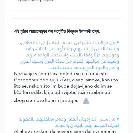
এই পৃষ্ঠাৰ আয়াতসমূহৰ পৰা সংগৃহীত কিছুমান উপকাৰী তথ্য:
• من جهالات المشركين: نسبة البنات إلى الله تعالى،
ونسبة البنين لأنفسهم، وأَنفَتُهم من البنات، وتغيّر
وجوههم حزنًا وغمَّا بالبنت، واستخفاء الواحد منهم
وتغيبه عن مواجهة القوم من شدّة الحزن وسوء الخزي
والعار والحياء الذي يلحقه بسبب البنت.
Neznanje višebožaca ogleda se i u tome što
Gospodaru pripisuju kćeri, a sebi sinove, kao i to
što se, nakon što im bude dojavljeno da im se
kćerka rodila, kriju od svijeta, tužni i zabrinuti
zbog sramote koja ih je stigla.
• من سنن الله إمهال الكفار وعدم معاجلتهم بالعقوبة
ليترك الفرصة لهم للإيمان والتوبة.
Allahov je zakon da nevjernicima daje vremena i