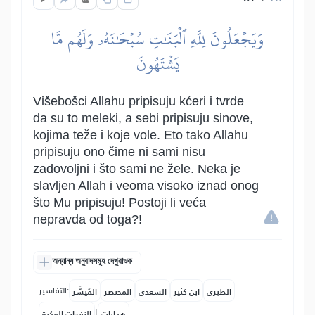
وَيَجۡعَلُونَ لِلَّهِ ٱلۡبَنَٰتِ سُبۡحَٰنَهُۥ وَلَهُم مَّا
يَشۡتَهُونَ
Višebošci Allahu pripisuju kćeri i tvrde
da su to meleki, a sebi pripisuju sinove,
kojima teže i koje vole. Eto tako Allahu
pripisuju ono čime ni sami nisu
zadovoljni i što sami ne žele. Neka je
slavljen Allah i veoma visoko iznad onog
što Mu pripisuju! Postoji li veća
nepravda od toga?!
অন্যান্য অনুবাদসমূহ দেখুৱাওক
التفاسير:
الطبري
ابن كثير
السعدي
المختصر
المُيسَّر
|
هدايات
النفحات المكية