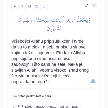
57
:
16
وَيَجۡعَلُونَ لِلَّهِ ٱلۡبَنَٰتِ سُبۡحَٰنَهُۥ وَلَهُم مَّا
يَشۡتَهُونَ
Višebošci Allahu pripisuju kćeri i tvrde
da su to meleki, a sebi pripisuju sinove,
kojima teže i koje vole. Eto tako Allahu
pripisuju ono čime ni sami nisu
zadovoljni i što sami ne žele. Neka je
slavljen Allah i veoma visoko iznad onog
što Mu pripisuju! Postoji li veća
nepravda od toga?!
Shfaq përkthimet e tjera
التفاسير:
الطبري
ابن كثير
السعدي
المختصر
المُيسَّر