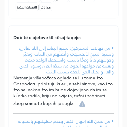
|
هدايات
النفحات المكية
Dobitë e ajeteve të kësaj faqeje:
• من جهالات المشركين: نسبة البنات إلى الله تعالى،
ونسبة البنين لأنفسهم، وأَنفَتُهم من البنات، وتغيّر
وجوههم حزنًا وغمَّا بالبنت، واستخفاء الواحد منهم
وتغيبه عن مواجهة القوم من شدّة الحزن وسوء الخزي
والعار والحياء الذي يلحقه بسبب البنت.
Neznanje višebožaca ogleda se i u tome što
Gospodaru pripisuju kćeri, a sebi sinove, kao i to
što se, nakon što im bude dojavljeno da im se
kćerka rodila, kriju od svijeta, tužni i zabrinuti
zbog sramote koja ih je stigla.
• من سنن الله إمهال الكفار وعدم معاجلتهم بالعقوبة