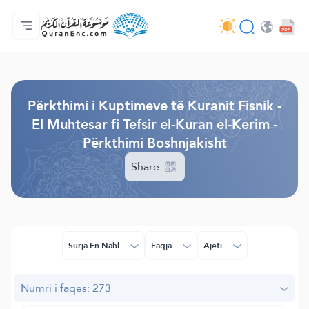
Ballina
Indeksi i Përkthimeve
Audio
Shërbime për zhvillues (programues) - API
Rreth projektit
Na kontaktoni
Gjuha
Browse Old Version
Përkthimi i Kuptimeve të Kuranit Fisnik -
El Muhtesar fi Tefsir el-Kuran el-Kerim -
Përkthimi Boshnjakisht
Share
Surja En Nahl
Faqja
Ajeti
Numri i faqes: 273