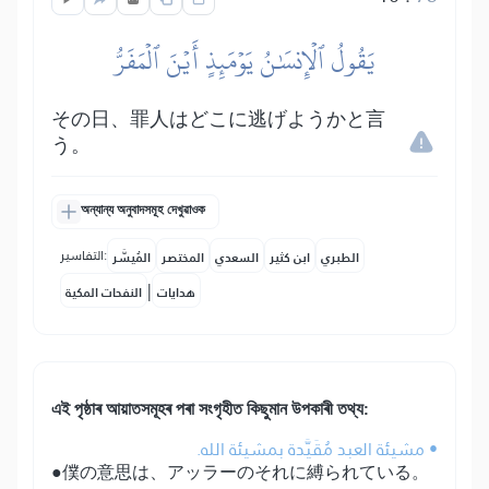
يَقُولُ ٱلۡإِنسَٰنُ يَوۡمَئِذٍ أَيۡنَ ٱلۡمَفَرُّ
その日、罪人はどこに逃げようかと言
う。
অন্যান্য অনুবাদসমূহ দেখুৱাওক
التفاسير:
الطبري
ابن كثير
السعدي
المختصر
المُيسَّر
|
هدايات
النفحات المكية
এই পৃষ্ঠাৰ আয়াতসমূহৰ পৰা সংগৃহীত কিছুমান উপকাৰী তথ্য:
• مشيئة العبد مُقَيَّدة بمشيئة الله.
●僕の意思は、アッラーのそれに縛られている。