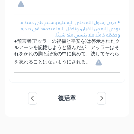
• حرص رسول الله صلى الله عليه وسلم على حفظ ما
يوحى إليه من القرآن، وتكفّل الله له بجمعه في صدره
وحفظه كاملًا فلا ينسى منه شيئًا.
●預言者(アッラーの祝福と平安を)は啓示されたク
ルアーンを記憶しようと望んだが、アッラーはそ
れをかれの胸と記憶の中に集めて、決してそれら
を忘れることはないようにされる。
復活章