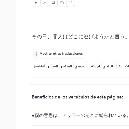
その日、罪人はどこに逃げようかと言う
Mostrar otras traducciones
التفاسير:
ات المكية
الطبري
ابن كثير
السعدي
المختصر
المُيسَّر
Beneficios de los versículos de esta página:
●僕の意思は、アッラーのそれに縛られている