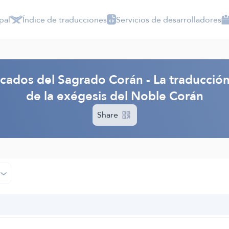
pal
Índice de traducciones
Servicios de desarrolladores
ficados del Sagrado Corán - La traducció
de la exégesis del Noble Corán
Share