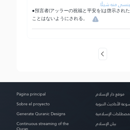
• نسى منه شيئًا
●預言者(アッラーの祝福と平安を)は啓示さ
ことはないようにされる。
Página principal
موقع دار الإسلام
Sobre el proyecto
عة الأحاديث النبوية
Generate Quranic Designs
مصطلحات الإسلامية
Continuous streaming of the
بيان الإسلام
Quran