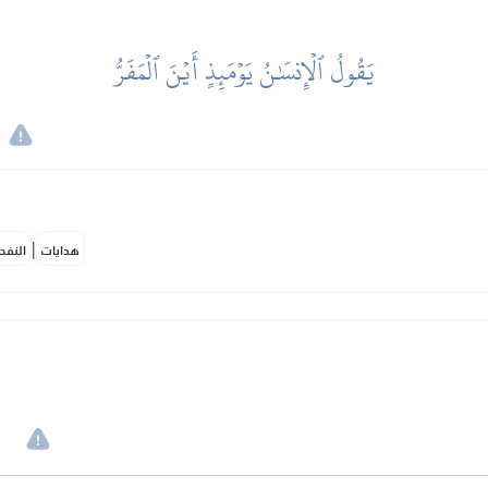
يَقُولُ ٱلۡإِنسَٰنُ يَوۡمَئِذٍ أَيۡنَ ٱلۡمَفَرُّ
。
|
هدايات
النفح
。