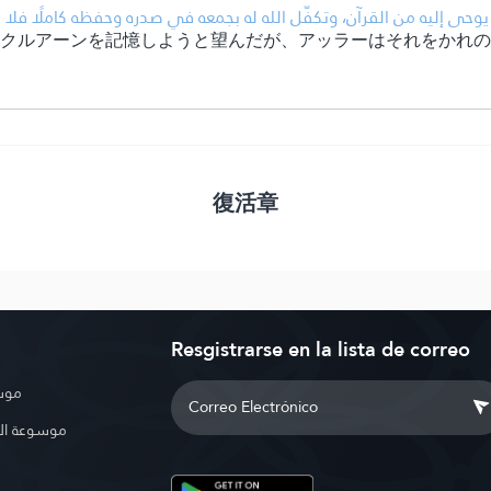
 إليه من القرآن، وتكفّل الله له بجمعه في صدره وحفظه كاملًا فلا ي
れたクルアーンを記憶しようと望んだが、アッラーはそれをかれ
復活章
Resgistrarse en la lista de correo
موسو
موسوعة ال