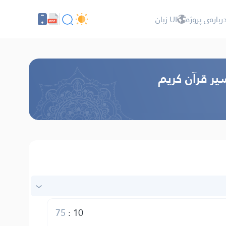
رباره‌ى پروژه
UI زبان
یر قرآن کریم
75
:
10