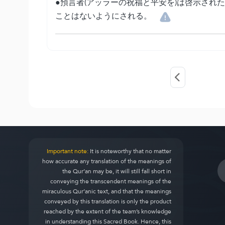
●預言者(アッラーの祝福と平安を)は啓示さ
ことはないようにされる。
Important note:
It is noteworthy that no matter
how accurate any translation of the meanings of
the Qur’an may be, it will still fall short in
conveying the transcendent meanings of the
miraculous Qur’anic text, and that the meanings
conveyed by this translation is only the product
reached by the extent of the team’s knowledge
in understanding this Sacred Book. Hence, this