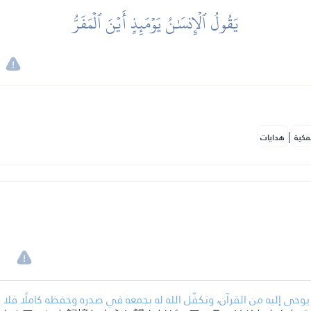
يَقُولُ ٱلۡإِنسَٰنُ يَوۡمَئِذٍ أَيۡنَ ٱلۡمَفَرُّ
。
|
مكية
هدايات
。
ى إليه من القرآن، وتكفّل الله له بجمعه في صدره وحفظه كاملًا فلا 