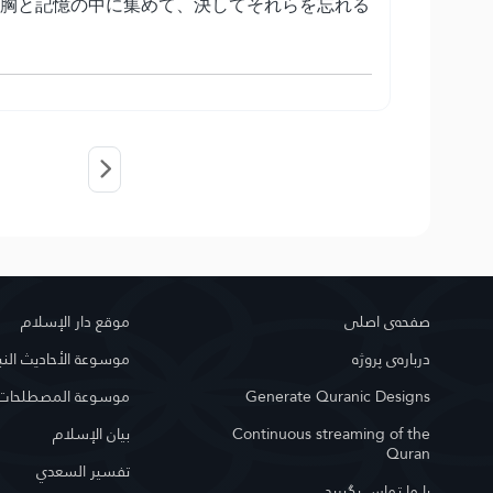
の胸と記憶の中に集めて、決してそれらを忘れる
صفحه‌ى اصلى
موقع دار الإسلام
درباره‌ى پروژه
موسوعة الأحاديث النب
Generate Quranic Designs
موسوعة المصطلحات ا
Continuous streaming of the
بيان الإسلام
Quran
تفسير السعدي
با ما تماس بگیرید