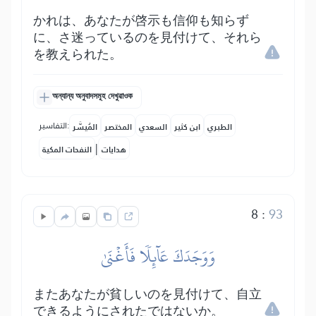
かれは、あなたが啓示も信仰も知らず
に、さ迷っているのを見付けて、それら
を教えられた。
অন্যান্য অনুবাদসমূহ দেখুৱাওক
التفاسير:
الطبري
ابن كثير
السعدي
المختصر
المُيسَّر
|
هدايات
النفحات المكية
8
:
93
وَوَجَدَكَ عَآئِلٗا فَأَغۡنَىٰ
またあなたが貧しいのを見付けて、自立
できるようにされたではないか。