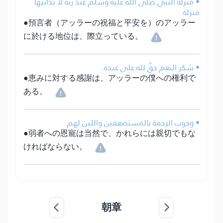
• منزلة النبي صلى الله عليه وسلم عند ربه لا تدانيها
منزلة.
●預言者（アッラーの祝福と平安を）のアッラー
に於ける地位は、際立っている。
• شكر النعم حقّ لله على عبده.
●恵みに対する感謝は、アッラーの僕への権利で
ある。
• وجوب الرحمة بالمستضعفين واللين لهم.
●弱者への恩寵は当然で、かれらには親切でもな
ければならない。
朝章