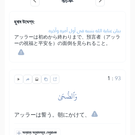
ছুৰাৰ উদ্দেশ্য:
بيان عناية الله بنبيه في أول أمره وآخره.
アッラーは初めから終わりまで、預言者（アッラ
ーの祝福と平安を）の面倒を見られること。
1
:
93
وَٱلضُّحَىٰ
アッラーは誓う。朝にかけて、
অন্যান্য অনুবাদসমূহ দেখুৱাওক