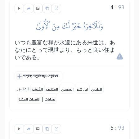
4
:
93
وَلَلۡأٓخِرَةُ خَيۡرٞ لَّكَ مِنَ ٱلۡأُولَىٰ
いつも豊富な糧が永遠にある来世は、あ
なたにとって現世より、もっと良い住ま
いである。
অন্যান্য অনুবাদসমূহ দেখুৱাওক
التفاسير:
الطبري
ابن كثير
السعدي
المختصر
المُيسَّر
|
هدايات
النفحات المكية
5
:
93