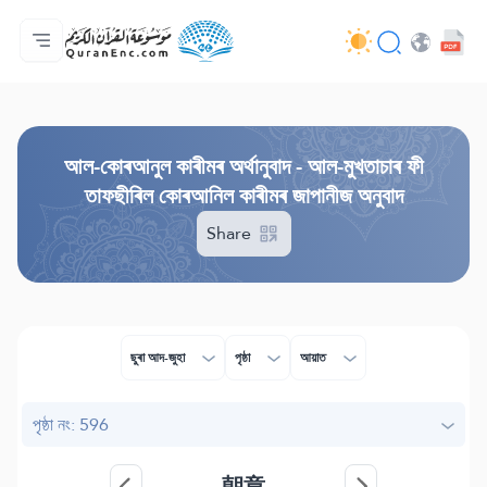
মুখ্য পৃষ্ঠা
অনুবাদসমূহৰ সূচীপত্ৰ
Audio
ডেভ্লপাৰসকলৰ সেৱাসমূহ - API
প্ৰকল্পৰ বিষয়ে
আমাৰ সৈতে যোগাযোগ কৰক
ভাষা
Browse Old Version
আল-কোৰআনুল কাৰীমৰ অৰ্থানুবাদ - আল-মুখতাচাৰ ফী
তাফছীৰিল কোৰআনিল কাৰীমৰ জাপানীজ অনুবাদ
Share
ছুৰা আদ-জুহা
পৃষ্ঠা
আয়াত
পৃষ্ঠা নং: 596
朝章