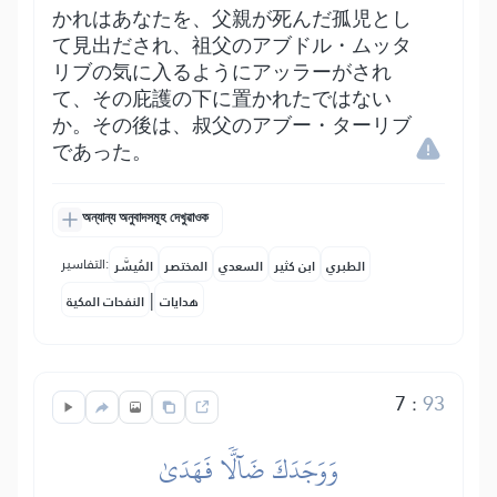
かれはあなたを、父親が死んだ孤児とし
て見出だされ、祖父のアブドル・ムッタ
リブの気に入るようにアッラーがされ
て、その庇護の下に置かれたではない
か。その後は、叔父のアブー・ターリブ
であった。
অন্যান্য অনুবাদসমূহ দেখুৱাওক
التفاسير:
الطبري
ابن كثير
السعدي
المختصر
المُيسَّر
|
هدايات
النفحات المكية
7
:
93
وَوَجَدَكَ ضَآلّٗا فَهَدَىٰ