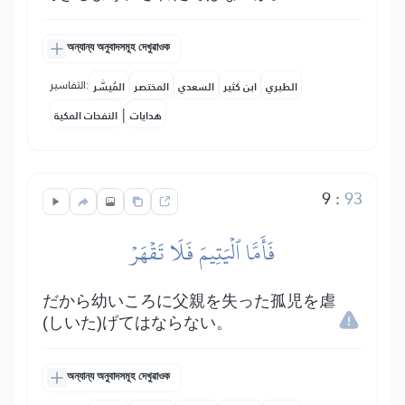
অন্যান্য অনুবাদসমূহ দেখুৱাওক
التفاسير:
الطبري
ابن كثير
السعدي
المختصر
المُيسَّر
|
هدايات
النفحات المكية
9
:
93
فَأَمَّا ٱلۡيَتِيمَ فَلَا تَقۡهَرۡ
だから幼いころに父親を失った孤児を虐
(しいた)げてはならない。
অন্যান্য অনুবাদসমূহ দেখুৱাওক