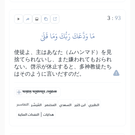
3
:
93
مَا وَدَّعَكَ رَبُّكَ وَمَا قَلَىٰ
使徒よ、主はあなた（ムハンマド）を見
捨てられないし、また嫌われてもおられ
ない。啓示が休止すると、多神教徒たち
はそのように言いだすのだ。
অন্যান্য অনুবাদসমূহ দেখুৱাওক
التفاسير:
الطبري
ابن كثير
السعدي
المختصر
المُيسَّر
|
هدايات
النفحات المكية