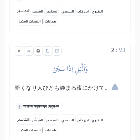
التفاسير:
الطبري
ابن كثير
السعدي
المختصر
المُيسَّر
|
هدايات
النفحات المكية
2
:
93
وَٱلَّيۡلِ إِذَا سَجَىٰ
暗くなり人びとも静まる夜にかけて。
অন্যান্য অনুবাদসমূহ দেখুৱাওক
التفاسير:
الطبري
ابن كثير
السعدي
المختصر
المُيسَّر
|
هدايات
النفحات المكية