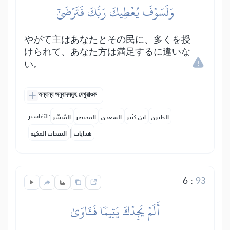
وَلَسَوۡفَ يُعۡطِيكَ رَبُّكَ فَتَرۡضَىٰٓ
やがて主はあなたとその民に、多くを授
けられて、あなた方は満足するに違いな
い。
অন্যান্য অনুবাদসমূহ দেখুৱাওক
التفاسير:
الطبري
ابن كثير
السعدي
المختصر
المُيسَّر
|
هدايات
النفحات المكية
6
:
93
أَلَمۡ يَجِدۡكَ يَتِيمٗا فَـَٔاوَىٰ