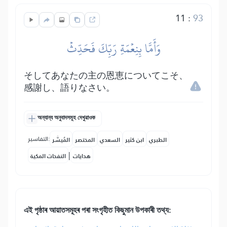
11
:
93
وَأَمَّا بِنِعۡمَةِ رَبِّكَ فَحَدِّثۡ
そしてあなたの主の恩恵についてこそ、
感謝し、語りなさい。
অন্যান্য অনুবাদসমূহ দেখুৱাওক
التفاسير:
الطبري
ابن كثير
السعدي
المختصر
المُيسَّر
|
هدايات
النفحات المكية
এই পৃষ্ঠাৰ আয়াতসমূহৰ পৰা সংগৃহীত কিছুমান উপকাৰী তথ্য: