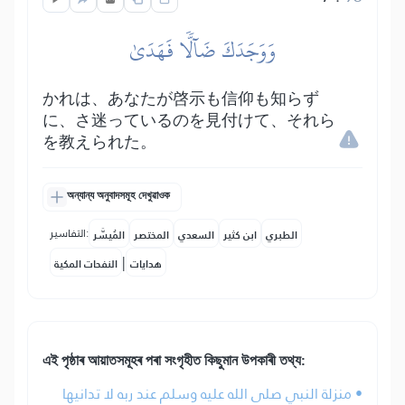
وَوَجَدَكَ ضَآلّٗا فَهَدَىٰ
かれは、あなたが啓示も信仰も知らず
に、さ迷っているのを見付けて、それら
を教えられた。
অন্যান্য অনুবাদসমূহ দেখুৱাওক
التفاسير:
الطبري
ابن كثير
السعدي
المختصر
المُيسَّر
|
هدايات
النفحات المكية
এই পৃষ্ঠাৰ আয়াতসমূহৰ পৰা সংগৃহীত কিছুমান উপকাৰী তথ্য:
• منزلة النبي صلى الله عليه وسلم عند ربه لا تدانيها