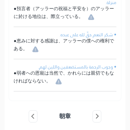
منزلة.
●預言者（アッラーの祝福と平安を）のアッラー
に於ける地位は、際立っている。
• شكر النعم حقّ لله على عبده.
●恵みに対する感謝は、アッラーの僕への権利で
ある。
• وجوب الرحمة بالمستضعفين واللين لهم.
●弱者への恩寵は当然で、かれらには親切でもな
ければならない。
朝章