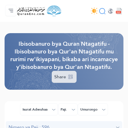
Ahabanza.
Ishakiro ry'ibisobanuro
Audio
Serivisi z'abakora amavugurura. - API
Ibijyanye n'umushinga.
Twandikire.
Ururimi.
Browse Old Version
Ibisobanuro bya Quran Ntagatifu -
Ibisobanuro bya Qur'an Ntagatifu mu
rurimi rw'ikiyapani, bikaba ari incamacye
y'ibisobanuro bya Qur'an Ntagatifu.
Share
Isurat Adwuhaa
Paji.
Umurongo
Nimero ya Paji.: 596