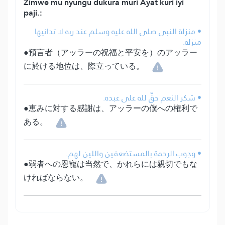
Zimwe mu nyungu dukura muri Ayat kuri iyi
paji.:
• منزلة النبي صلى الله عليه وسلم عند ربه لا تدانيها
منزلة.
●預言者（アッラーの祝福と平安を）のアッラー
に於ける地位は、際立っている。
• شكر النعم حقّ لله على عبده.
●恵みに対する感謝は、アッラーの僕への権利で
ある。
• وجوب الرحمة بالمستضعفين واللين لهم.
●弱者への恩寵は当然で、かれらには親切でもな
ければならない。