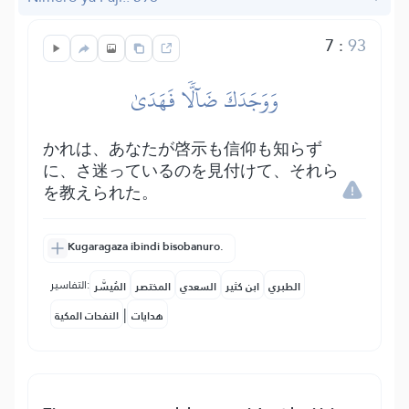
7
:
93
وَوَجَدَكَ ضَآلّٗا فَهَدَىٰ
かれは、あなたが啓示も信仰も知らず
に、さ迷っているのを見付けて、それら
を教えられた。
Kugaragaza ibindi bisobanuro.
التفاسير:
الطبري
ابن كثير
السعدي
المختصر
المُيسَّر
|
هدايات
النفحات المكية