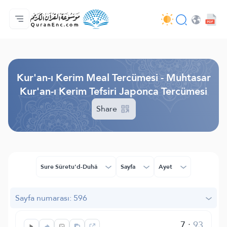
Anasayfa
Mealler Fihristi
Audio
Geliştirici Hizmetleri - API
Proje Hakkında
Biz bilen hab
Geçerli dil
Browse Old Version
Kur'an-ı Kerim Meal Tercümesi - Muhtasar
Kur'an-ı Kerim Tefsiri Japonca Tercümesi
Share
Sure Sûretu'd-Duhâ
Sayfa
Ayet
Sayfa numarası: 596
7
:
93