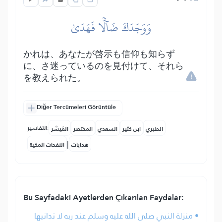
وَوَجَدَكَ ضَآلّٗا فَهَدَىٰ
かれは、あなたが啓示も信仰も知らず
に、さ迷っているのを見付けて、それら
を教えられた。
Diğer Tercümeleri Görüntüle
التفاسير:
الطبري
ابن كثير
السعدي
المختصر
المُيسَّر
|
هدايات
النفحات المكية
Bu Sayfadaki Ayetlerden Çıkarılan Faydalar:
• منزلة النبي صلى الله عليه وسلم عند ربه لا تدانيها