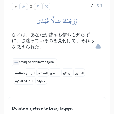
7
:
93
وَوَجَدَكَ ضَآلّٗا فَهَدَىٰ
かれは、あなたが啓示も信仰も知らず
に、さ迷っているのを見付けて、それら
を教えられた。
Shfaq përkthimet e tjera
التفاسير:
الطبري
ابن كثير
السعدي
المختصر
المُيسَّر
|
هدايات
النفحات المكية
Dobitë e ajeteve të kësaj faqeje: