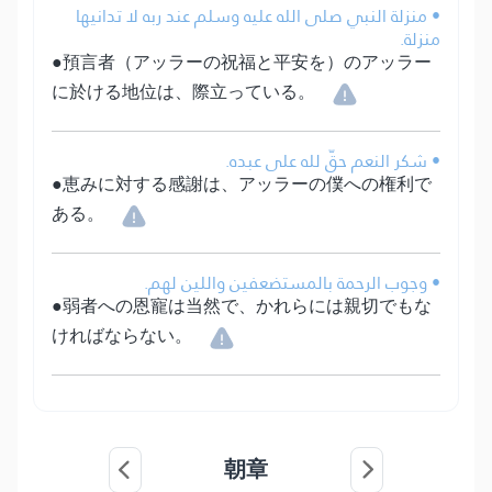
• منزلة النبي صلى الله عليه وسلم عند ربه لا تدانيها
منزلة.
●預言者（アッラーの祝福と平安を）のアッラー
に於ける地位は、際立っている。
• شكر النعم حقّ لله على عبده.
●恵みに対する感謝は、アッラーの僕への権利で
ある。
• وجوب الرحمة بالمستضعفين واللين لهم.
●弱者への恩寵は当然で、かれらには親切でもな
ければならない。
朝章