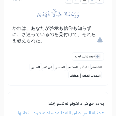
وَوَجَدَكَ ضَآلّٗا فَهَدَىٰ
かれは、あなたが啓示も信仰も知らず
に、さ迷っているのを見付けて、それら
を教えられた。
نورې ژباړې لیدل
التفاسير:
المُيسَّر
المختصر
السعدي
ابن كثير
الطبري
|
النفحات المكية
هدايات
په دې مخ کې د ایتونو له ګټو څخه:
• منزلة النبي صلى الله عليه وسلم عند ربه لا تدانيها