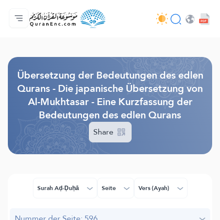
Hauptseite
Inhaltsverzeichnis der Übersetzungen
Audio
Service der Entwickler - API
Über das Projekt
Kontakt
Sprache
Browse Old Version
Übersetzung der Bedeutungen des edlen
Qurans - Die japanische Übersetzung von
Al-Mukhtasar - Eine Kurzfassung der
Bedeutungen des edlen Qurans
Share
Surah Aḍ-Ḍuḥā
Seite
Vers (Ayah)
Nummer der Seite: 596