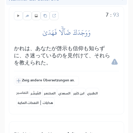
7
:
93
وَوَجَدَكَ ضَآلّٗا فَهَدَىٰ
かれは、あなたが啓示も信仰も知らず
に、さ迷っているのを見付けて、それら
を教えられた。
Zeig andere Übersetzungen an.
التفاسير:
الطبري
ابن كثير
السعدي
المختصر
المُيسَّر
|
هدايات
النفحات المكية