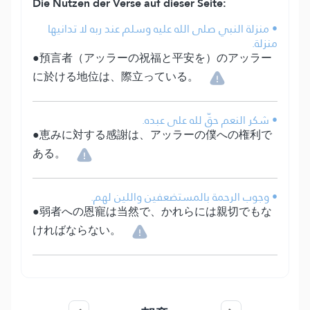
Die Nutzen der Verse auf dieser Seite:
• منزلة النبي صلى الله عليه وسلم عند ربه لا تدانيها
منزلة.
●預言者（アッラーの祝福と平安を）のアッラー
に於ける地位は、際立っている。
• شكر النعم حقّ لله على عبده.
●恵みに対する感謝は、アッラーの僕への権利で
ある。
• وجوب الرحمة بالمستضعفين واللين لهم.
●弱者への恩寵は当然で、かれらには親切でもな
ければならない。