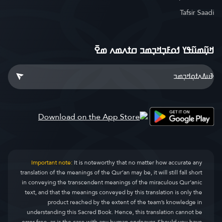
Tafsir Saadi
ߞߎ߲߬ߘߎ߬ߟߌ ߗߋߓߏ߲ߞߏ߲ߘߏ ߛߙߍߘߍ ߘߐ߫
Important note:
It is noteworthy that no matter how accurate any
translation of the meanings of the Qur’an may be, it will still fall short
in conveying the transcendent meanings of the miraculous Qur’anic
text, and that the meanings conveyed by this translation is only the
product reached by the extent of the team’s knowledge in
understanding this Sacred Book. Hence, this translation cannot be