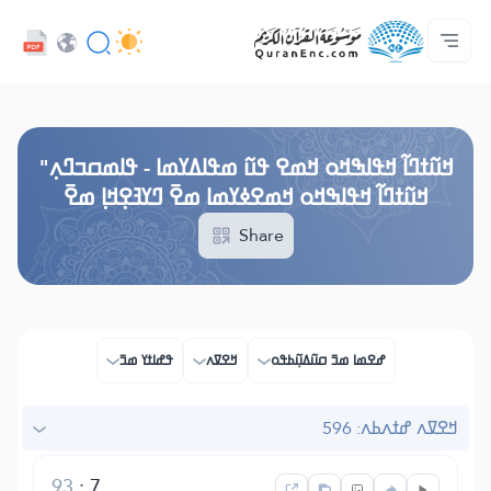
ߟߊߥߙߎߞߌߓߊ߮ ߟߎ߬ ߗߋߢߊ߬ߟߌ - API
ߘߟߊߡߌߘߊ ߟߎ߫ ߦߌ߬ߘߊ߬ߥߟߊ
ߖߊ߬ߕߋ߬ߘߐ߬ߛߌ߮ ߞߊ߲߬ߞߎߡߊ
ߊ߲ ߟߊߛߐ߬ߘߐ߲߫ ߦߊ߲߬ ߝߍ߬
ߓߏ߬ߟߏ߲߬ߘߊ
Audio
ߞߊ߲
Browse Old Version
ߞߎ߬ߙߣߊ߬ ߞߟߊߒߞߋ ߞߘߐ ߟߎ߬ ߘߟߊߡߌߘߊ - ߟߊߘߛߏߣߍ߲"
ߞߎ߬ߙߣߊ߬ ߞߟߊߒߞߋ ߞߘߐߦߌߘߊ ߘߐ߫ ߣߌߔߐ߲ߞߊ߲ ߘߐ߫
Share
ߝߐߘߊ ߘߏ߫ ߛߎ߬ߡߎ߲߬ߕߟߋ
ߞߐߜߍ
ߟߝߊߙߌ ߘߏ߫
ߞߐߜߍ ߝߙߍߕߍ: 596
93
:
7