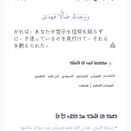
وَوَجَدَكَ ضَآلّٗا فَهَدَىٰ
かれは、あなたが啓示も信仰も知らず
に、さ迷っているのを見付けて、それら
を教えられた。
ߘߟߊߡߌߘߊ߫ ߜߘߍ ߟߎ߫ ߦߌ߬ߘߊ߬ߟߌ
التفاسير:
المُيسَّر
المختصر
السعدي
ابن كثير
الطبري
|
النفحات المكية
هدايات
ߟߝߊߙߌ ߟߎ߫ ߢߊ߬ߕߣߐ ߘߏ߫ ߞߐߜߍ ߣߌ߲߬ ߞߊ߲߬:
• منزلة النبي صلى الله عليه وسلم عند ربه لا تدانيها