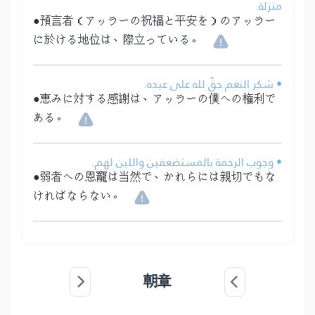
منزلة.
●預言者（アッラーの祝福と平安を）のアッラー
に於ける地位は、際立っている。
• شكر النعم حقّ لله على عبده.
●恵みに対する感謝は、アッラーの僕への権利で
ある。
• وجوب الرحمة بالمستضعفين واللين لهم.
●弱者への恩寵は当然で、かれらには親切でもな
ければならない。
朝章