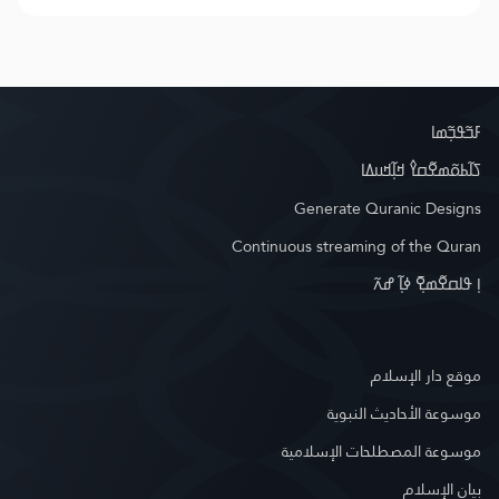
ߓߏ߬ߟߏ߲߬ߘߊ
ߖߊ߬ߕߋ߬ߘߐ߬ߛߌ߮ ߞߊ߲߬ߞߎߡߊ
Generate Quranic Designs
Continuous streaming of the Quran
ߊ߲ ߟߊߛߐ߬ߘߐ߲߫ ߦߊ߲߬ ߝߍ߬
موقع دار الإسلام
موسوعة الأحاديث النبوية
موسوعة المصطلحات الإسلامية
بيان الإسلام