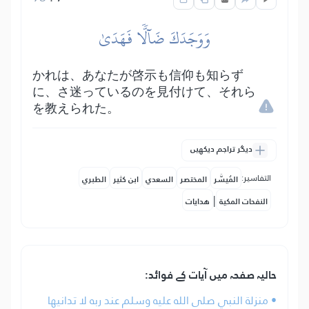
وَوَجَدَكَ ضَآلّٗا فَهَدَىٰ
かれは、あなたが啓示も信仰も知らず
に、さ迷っているのを見付けて、それら
を教えられた。
دیگر تراجم دیکھیں
التفاسير:
المُيسَّر
المختصر
السعدي
ابن كثير
الطبري
|
النفحات المكية
هدايات
حالیہ صفحہ میں آیات کے فوائد:
• منزلة النبي صلى الله عليه وسلم عند ربه لا تدانيها