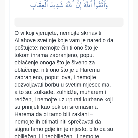
وَٱتَّقُواْ ٱللَّهَۖ إِنَّ ٱللَّهَ شَدِيدُ ٱلۡعِقَابِ
O vi koji vjerujete, nemojte skrnaviti
Allahove svetinje koje vam je naredio da
poštujete; nemojte činiti ono što je
tokom ihrama zabranjeno, poput
oblačenje onoga što je šiveno za
oblačenje, niti ono što je u Haremu
zabranjeno, poput lova, i nemojte
dozvoljavati borbu u svetim mjesecima,
a to su: zulkade, zulhidže, muharem i
redžep, i nemojte uzurpirati kurbane koji
su prinijeti kao poklon siromasima
Harema da bi tamo bili zaklani –
nemojte ih otimati niti sprečavati da
stignu tamo gdje im je mjesto, bilo da su
obilježeni ili neobilježeni, i nemojte