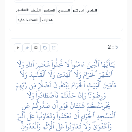
التفاسير:
الطبري
ابن كثير
السعدي
المختصر
المُيسَّر
|
هدايات
النفحات المكية
2
:
5
يَٰٓأَيُّهَا ٱلَّذِينَ ءَامَنُواْ لَا تُحِلُّواْ شَعَٰٓئِرَ ٱللَّهِ وَلَا
ٱلشَّهۡرَ ٱلۡحَرَامَ وَلَا ٱلۡهَدۡيَ وَلَا ٱلۡقَلَٰٓئِدَ وَلَآ
ءَآمِّينَ ٱلۡبَيۡتَ ٱلۡحَرَامَ يَبۡتَغُونَ فَضۡلٗا مِّن رَّبِّهِمۡ
وَرِضۡوَٰنٗاۚ وَإِذَا حَلَلۡتُمۡ فَٱصۡطَادُواْۚ وَلَا
يَجۡرِمَنَّكُمۡ شَنَـَٔانُ قَوۡمٍ أَن صَدُّوكُمۡ عَنِ
ٱلۡمَسۡجِدِ ٱلۡحَرَامِ أَن تَعۡتَدُواْۘ وَتَعَاوَنُواْ عَلَى ٱلۡبِرِّ
وَٱلتَّقۡوَىٰۖ وَلَا تَعَاوَنُواْ عَلَى ٱلۡإِثۡمِ وَٱلۡعُدۡوَٰنِۚ