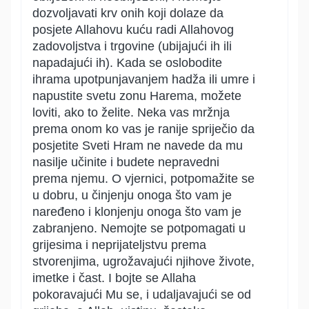
dozvoljavati krv onih koji dolaze da
posjete Allahovu kuću radi Allahovog
zadovoljstva i trgovine (ubijajući ih ili
napadajući ih). Kada se oslobodite
ihrama upotpunjavanjem hadža ili umre i
napustite svetu zonu Harema, možete
loviti, ako to želite. Neka vas mržnja
prema onom ko vas je ranije spriječio da
posjetite Sveti Hram ne navede da mu
nasilje učinite i budete nepravedni
prema njemu. O vjernici, potpomažite se
u dobru, u činjenju onoga što vam je
naređeno i klonjenju onoga što vam je
zabranjeno. Nemojte se potpomagati u
grijesima i neprijateljstvu prema
stvorenjima, ugrožavajući njihove živote,
imetke i čast. I bojte se Allaha
pokoravajući Mu se, i udaljavajući se od