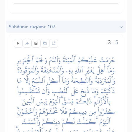
Səhifənin rəqəmi: 107
3
:
5
حُرِّمَتۡ عَلَيۡكُمُ ٱلۡمَيۡتَةُ وَٱلدَّمُ وَلَحۡمُ ٱلۡخِنزِيرِ
وَمَآ أُهِلَّ لِغَيۡرِ ٱللَّهِ بِهِۦ وَٱلۡمُنۡخَنِقَةُ وَٱلۡمَوۡقُوذَةُ
وَٱلۡمُتَرَدِّيَةُ وَٱلنَّطِيحَةُ وَمَآ أَكَلَ ٱلسَّبُعُ إِلَّا مَا
ذَكَّيۡتُمۡ وَمَا ذُبِحَ عَلَى ٱلنُّصُبِ وَأَن تَسۡتَقۡسِمُواْ
بِٱلۡأَزۡلَٰمِۚ ذَٰلِكُمۡ فِسۡقٌۗ ٱلۡيَوۡمَ يَئِسَ ٱلَّذِينَ
كَفَرُواْ مِن دِينِكُمۡ فَلَا تَخۡشَوۡهُمۡ وَٱخۡشَوۡنِۚ
ٱلۡيَوۡمَ أَكۡمَلۡتُ لَكُمۡ دِينَكُمۡ وَأَتۡمَمۡتُ