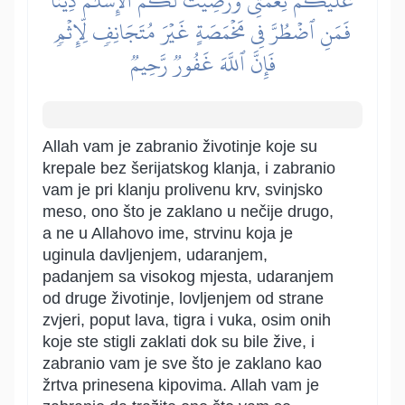
عَلَيۡكُمۡ نِعۡمَتِي وَرَضِيتُ لَكُمُ ٱلۡإِسۡلَٰمَ دِينٗاۚ
فَمَنِ ٱضۡطُرَّ فِي مَخۡمَصَةٍ غَيۡرَ مُتَجَانِفٖ لِّإِثۡمٖ
فَإِنَّ ٱللَّهَ غَفُورٞ رَّحِيمٞ
Allah vam je zabranio životinje koje su
krepale bez šerijatskog klanja, i zabranio
vam je pri klanju prolivenu krv, svinjsko
meso, ono što je zaklano u nečije drugo,
a ne u Allahovo ime, strvinu koja je
uginula davljenjem, udaranjem,
padanjem sa visokog mjesta, udaranjem
od druge životinje, lovljenjem od strane
zvjeri, poput lava, tigra i vuka, osim onih
koje ste stigli zaklati dok su bile žive, i
zabranio vam je sve što je zaklano kao
žrtva prinesena kipovima. Allah vam je