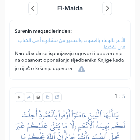
El-Maida
Surənin məqsədlərindən:
الأمر بالوفاء بالعقود، والتحذير من مشابهة أهل الكتاب
في نقضها.
Naredba da se ispunjavaju ugovori i upozorenje
na opasnost oponašanja sljedbenika Knjige kada
je riječ o kršenju ugovora.
1
:
5
يَٰٓأَيُّهَا ٱلَّذِينَ ءَامَنُوٓاْ أَوۡفُواْ بِٱلۡعُقُودِۚ أُحِلَّتۡ
لَكُم بَهِيمَةُ ٱلۡأَنۡعَٰمِ إِلَّا مَا يُتۡلَىٰ عَلَيۡكُمۡ غَيۡرَ
مُحِلِّي ٱلصَّيۡدِ وَأَنتُمۡ حُرُمٌۗ إِنَّ ٱللَّهَ يَحۡكُمُ مَا