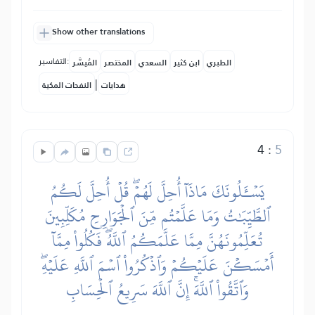
Show other translations
التفاسير:
الطبري
ابن كثير
السعدي
المختصر
المُيسَّر
|
هدايات
النفحات المكية
4
:
5
يَسۡـَٔلُونَكَ مَاذَآ أُحِلَّ لَهُمۡۖ قُلۡ أُحِلَّ لَكُمُ
ٱلطَّيِّبَٰتُ وَمَا عَلَّمۡتُم مِّنَ ٱلۡجَوَارِحِ مُكَلِّبِينَ
تُعَلِّمُونَهُنَّ مِمَّا عَلَّمَكُمُ ٱللَّهُۖ فَكُلُواْ مِمَّآ
أَمۡسَكۡنَ عَلَيۡكُمۡ وَٱذۡكُرُواْ ٱسۡمَ ٱللَّهِ عَلَيۡهِۖ
وَٱتَّقُواْ ٱللَّهَۚ إِنَّ ٱللَّهَ سَرِيعُ ٱلۡحِسَابِ