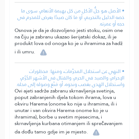
• الأصل هو حِلُّ الأكل من كل بهيمة الأنعام، سوى ما
خصه الدليل بالتحريم، أو ما كان صيدًا يعرض للمحرم في
حجه أو عمرته.
Osnova je da je dozvoljeno jesti stoku, osim one
na čiju je zabranu ukazao šerijatski dokaz, ili je
produkt lova od onoga ko je u ihramima za hadž
i ili umru.
• النهي عن استحلال المحرَّمات، ومنها: محظورات
الإحرام، والصيد في الحرم، والقتال في الأشهر الحُرُم،
واستحلال الهدي بغصب ونحوه، أو مَنْع وصوله إلى محله.
Ovi ajeti sadrže zabranu skrnavljenja svetinja,
poput zabranjenih djela tokom ihrama, lova u
okviru Harema (onome ko nije u ihramima, ili i
unutar i van okvira Harema onome ko je u
ihramima), borbe u svetim mjesecima, i
skrnavljenja kurbana otimanjem ili sprečavanjem
da dođu tamo gdje im je mjesto.