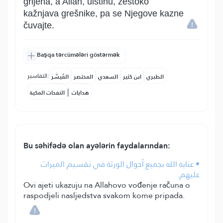
grijeha, a Allah, uistinu, žestoko
kažnjava grešnike, pa se Njegove kazne
čuvajte.
Başqa tərcümələri göstərmək
التفاسير:
الطبري
ابن كثير
السعدي
المختصر
المُيسَّر
|
هدايات
النفحات المكية
Bu səhifədə olan ayələrin faydalarından:
• عناية الله بجميع أحوال الورثة في تقسيم الميراث
عليهم.
Ovi ajeti ukazuju na Allahovo vođenje računa o
raspodjeli nasljedstva svakom kome pripada.