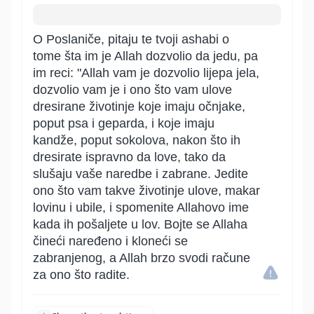
O Poslaniče, pitaju te tvoji ashabi o
tome šta im je Allah dozvolio da jedu, pa
im reci: "Allah vam je dozvolio lijepa jela,
dozvolio vam je i ono što vam ulove
dresirane životinje koje imaju očnjake,
poput psa i geparda, i koje imaju
kandže, poput sokolova, nakon što ih
dresirate ispravno da love, tako da
slušaju vaše naredbe i zabrane. Jedite
ono što vam takve životinje ulove, makar
lovinu i ubile, i spomenite Allahovo ime
kada ih pošaljete u lov. Bojte se Allaha
čineći naređeno i kloneći se
zabranjenog, a Allah brzo svodi račune
za ono što radite.