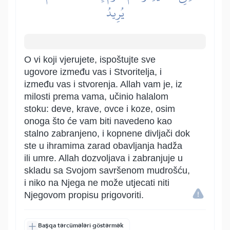
يُرِيدُ
O vi koji vjerujete, ispoštujte sve
ugovore između vas i Stvoritelja, i
između vas i stvorenja. Allah vam je, iz
milosti prema vama, učinio halalom
stoku: deve, krave, ovce i koze, osim
onoga što će vam biti navedeno kao
stalno zabranjeno, i kopnene divljači dok
ste u ihramima zarad obavljanja hadža
ili umre. Allah dozvoljava i zabranjuje u
skladu sa Svojom savršenom mudrošću,
i niko na Njega ne može utjecati niti
Njegovom propisu prigovoriti.
Başqa tərcümələri göstərmək