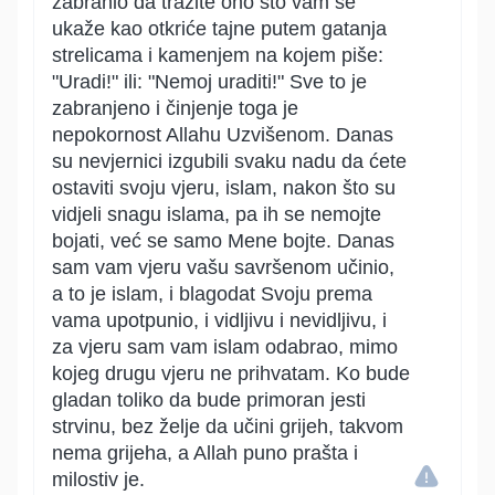
zabranio da tražite ono što vam se
ukaže kao otkriće tajne putem gatanja
strelicama i kamenjem na kojem piše:
"Uradi!" ili: "Nemoj uraditi!" Sve to je
zabranjeno i činjenje toga je
nepokornost Allahu Uzvišenom. Danas
su nevjernici izgubili svaku nadu da ćete
ostaviti svoju vjeru, islam, nakon što su
vidjeli snagu islama, pa ih se nemojte
bojati, već se samo Mene bojte. Danas
sam vam vjeru vašu savršenom učinio,
a to je islam, i blagodat Svoju prema
vama upotpunio, i vidljivu i nevidljivu, i
za vjeru sam vam islam odabrao, mimo
kojeg drugu vjeru ne prihvatam. Ko bude
gladan toliko da bude primoran jesti
strvinu, bez želje da učini grijeh, takvom
nema grijeha, a Allah puno prašta i
milostiv je.