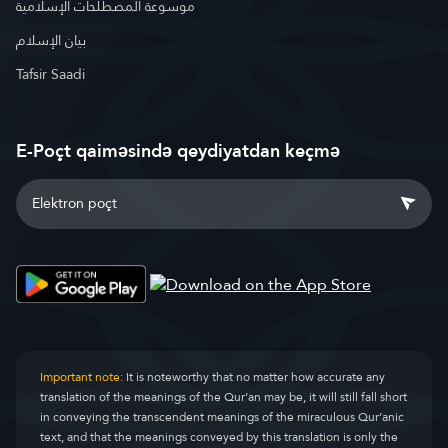
موسوعة المصطلحات الإسلامية
بيان الإسلام
Tafsir Saadi
E-Poçt qaiməsində qeydiyatdan keçmə
Important note:
It is noteworthy that no matter how accurate any
translation of the meanings of the Qur’an may be, it will still fall short
in conveying the transcendent meanings of the miraculous Qur’anic
text, and that the meanings conveyed by this translation is only the