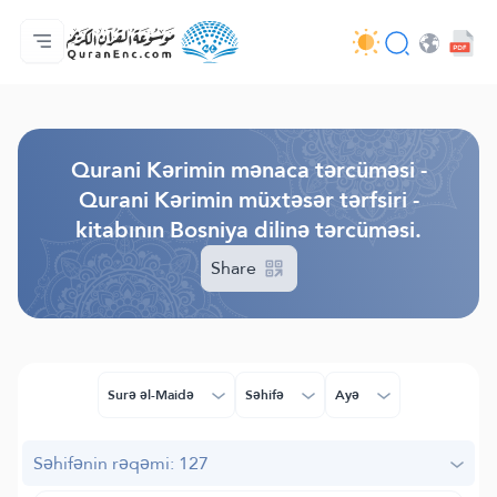
Ana səhifə
Tərcümənin mündəricatı
Audio
Tərtibatçıların xidməti - API
Layihə haqqında
Bizimlə əlaqə saxla
Dil
Browse Old Version
Qurani Kərimin mənaca tərcüməsi -
Qurani Kərimin müxtəsər tərfsiri -
kitabının Bosniya dilinə tərcüməsi.
Share
Surə əl-Maidə
Səhifə
Ayə
Səhifənin rəqəmi: 127