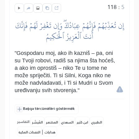
118
:
5
إِن تُعَذِّبۡهُمۡ فَإِنَّهُمۡ عِبَادُكَۖ وَإِن تَغۡفِرۡ لَهُمۡ فَإِنَّكَ
أَنتَ ٱلۡعَزِيزُ ٱلۡحَكِيمُ
"Gospodaru moj, ako ih kazniš – pa, oni
su Tvoji robovi, radiš sa njima šta hoćeš,
a ako im oprostiš – niko Te u tome ne
može spriječiti. Ti si Silni, Koga niko ne
može nadvladavati, i Ti si Mudri u Svom
uređivanju svih stvorenja."
Başqa tərcümələri göstərmək
التفاسير:
الطبري
ابن كثير
السعدي
المختصر
المُيسَّر
|
هدايات
النفحات المكية