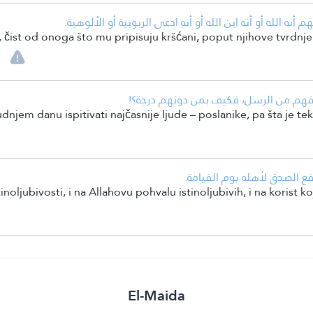
• أنه الله أو أنه ابن الله أو أنه ادعى الربوبية أو الألوهية
 čist od onoga što mu pripisuju kršćani, poput njihove tvrdnje da
• افهم من الرسل، فكيف بمن دونهم درجة؟
dnjem danu ispitivati najčasnije ljude – poslanike, pa šta je t
• فع الصدق لأهله يوم القيامة
inoljubivosti, i na Allahovu pohvalu istinoljubivih, i na korist
El-Maida