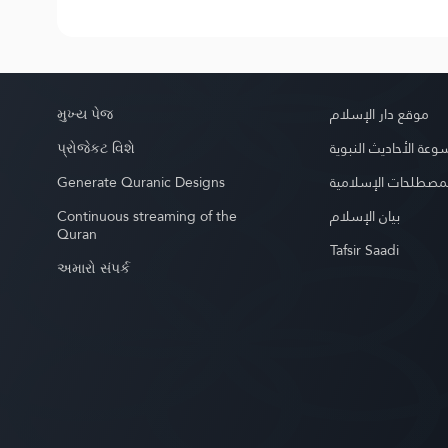
મુખ્ય પેજ
موقع دار الإسلام
પ્રોજેકટ વિશે
عة الأحاديث النبوية
Generate Quranic Designs
مصطلحات الإسلامية
Continuous streaming of the
بيان الإسلام
Quran
Tafsir Saadi
અમારો સંપર્ક