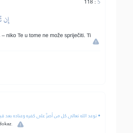
118
:
5
إِن تُ
 – niko Te u tome ne može spriječiti. Ti
توعد الله تعالى كل من أصرَّ على كفره وعناده بعد قيام.
dokaz.