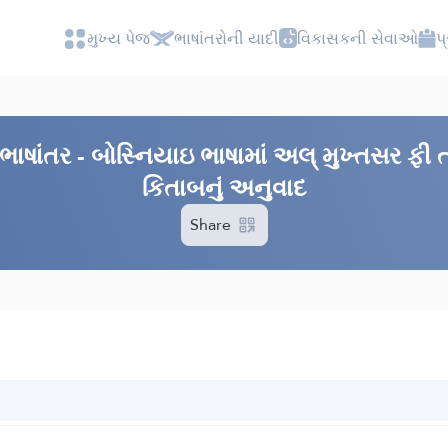
મુખ્ય પેજ
ભાષાંતરોની યાદી
વિકાસકની સેવાઓ
પ
ભાષાંતર - બોસ્નિયાઇ ભાષામાં અલ્ મુખ્તસર ફી
કિતાબનું અનુવાદ
Share