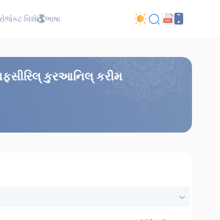
્રોજેકટ વિશે
ભાષા
 તફસીરિલ્ કુરઆનિલ્ કરીમ