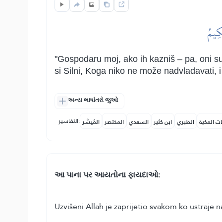
كِيمُ
"Gospodaru moj, ako ih kazniš – pa, oni su 
si Silni, Koga niko ne može nadvladavati, i
અન્ય ભાષાંતરો જુઓ
التفاسير:
ات المكية
الطبري
ابن كثير
السعدي
المختصر
المُيسَّر
આ પાના પર આયતોના ફાયદાઓ:
Uzvišeni Allah je zaprijetio svakom ko ustraje 