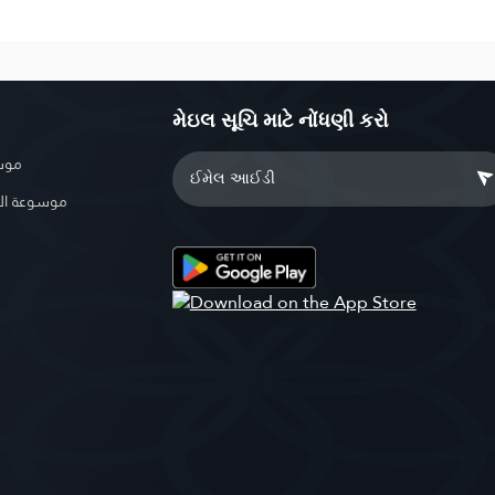
મેઇલ સૂચિ માટે નોંધણી કરો
موسو
موسوعة ال