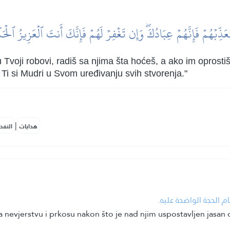
عَذِّبۡهُمۡ فَإِنَّهُمۡ عِبَادُكَۖ وَإِن تَغۡفِرۡ لَهُمۡ فَإِنَّكَ أَنتَ ٱلۡعَزِيزُ ٱلۡحَ
Tvoji robovi, radiš sa njima šta hoćeš, a ako im oprostiš
 Ti si Mudri u Svom uređivanju svih stvorenja."
|
هدايات
النفح
•  الحجة الواضحة عليه
na nevjerstvu i prkosu nakon što je nad njim uspostavljen jasan 