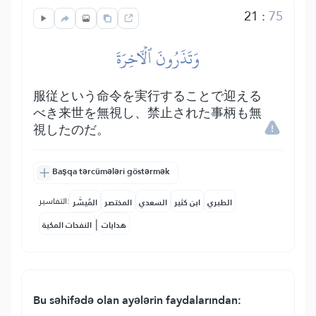
21
:
75
وَتَذَرُونَ ٱلۡأٓخِرَةَ
服従という命令を実行することで迎える
べき来世を無視し、禁止された事柄も無
視したのだ。
Başqa tərcümələri göstərmək
التفاسير:
الطبري
ابن كثير
السعدي
المختصر
المُيسَّر
|
هدايات
النفحات المكية
Bu səhifədə olan ayələrin faydalarından: