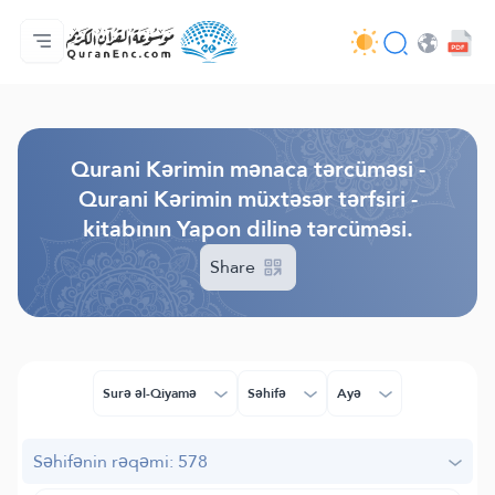
Ana səhifə
Tərcümənin mündəricatı
Audio
Tərtibatçıların xidməti - API
Layihə haqqında
Bizimlə əlaqə saxla
Dil
Browse Old Version
Qurani Kərimin mənaca tərcüməsi -
Qurani Kərimin müxtəsər tərfsiri -
kitabının Yapon dilinə tərcüməsi.
Share
Surə əl-Qiyamə
Səhifə
Ayə
Səhifənin rəqəmi: 578