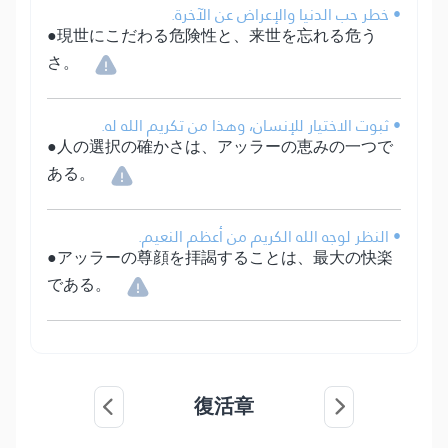
• خطر حب الدنيا والإعراض عن الآخرة.
●現世にこだわる危険性と、来世を忘れる危う
さ。
• ثبوت الاختيار للإنسان، وهذا من تكريم الله له.
●人の選択の確かさは、アッラーの恵みの一つで
ある。
• النظر لوجه الله الكريم من أعظم النعيم.
●アッラーの尊顔を拝謁することは、最大の快楽
である。
復活章