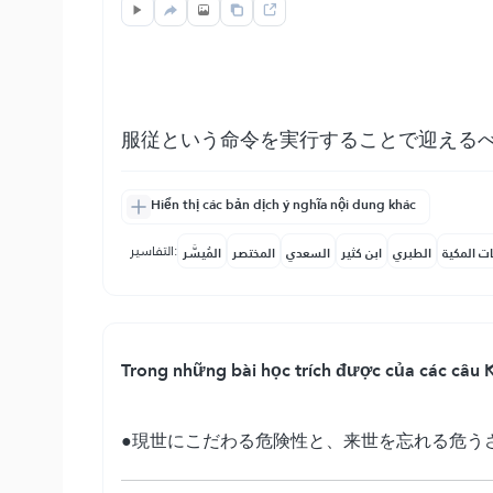
服従という命令を実行することで迎える
Hiển thị các bản dịch ý nghĩa nội dung khác
التفاسير:
ات المكية
الطبري
ابن كثير
السعدي
المختصر
المُيسَّر
Trong những bài học trích được của các câu K
●現世にこだわる危険性と、来世を忘れる危う