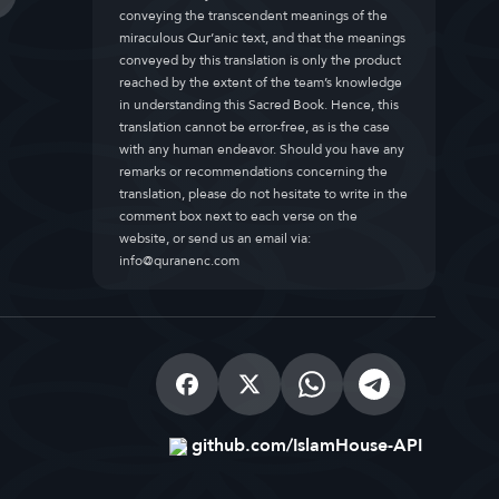
conveying the transcendent meanings of the
miraculous Qur’anic text, and that the meanings
conveyed by this translation is only the product
reached by the extent of the team’s knowledge
in understanding this Sacred Book. Hence, this
translation cannot be error-free, as is the case
with any human endeavor. Should you have any
remarks or recommendations concerning the
translation, please do not hesitate to write in the
comment box next to each verse on the
website, or send us an email via:
info@quranenc.com
github.com/IslamHouse-API