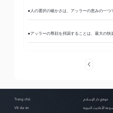
●人の選択の確かさは、アッラーの恵みの一つ
●アッラーの尊顔を拝謁することは、最大の快
Trang chủ
موقع دار الإسلام
Về dự án
عة الأحاديث النبوية