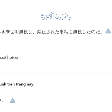
وَتَذَرُونَ ٱلۡأٓخِرَةَ
べき来世を無視し、禁止された事柄も無視したのだ。
|
هدايات
النفح
inh trên trang này:
さ。