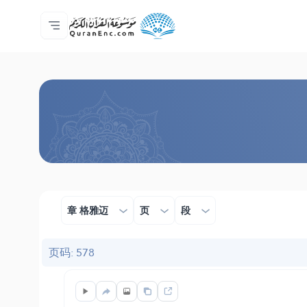
主页
译解目录
Audio
开发者服务 - API
关于此项目
联系我们
语言
Browse Old Version
章 格雅迈
页
段
页码: 578