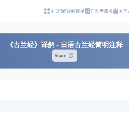
主页
译解目录
开发者服务
关于
《古兰经》译解 - 日语古兰经简明注释
Share