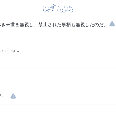
وَتَذَرُونَ ٱلۡأٓخِرَةَ
べき来世を無視し、禁止された事柄も無視したのだ。
|
هدايات
النفح
さ。