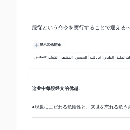
服従という命令を実行することで迎える
显示其他翻译
التفاسير:
ات المكية
الطبري
ابن كثير
السعدي
المختصر
المُيسَّر
这业中每段经文的优越:
●現世にこだわる危険性と、来世を忘れる危う