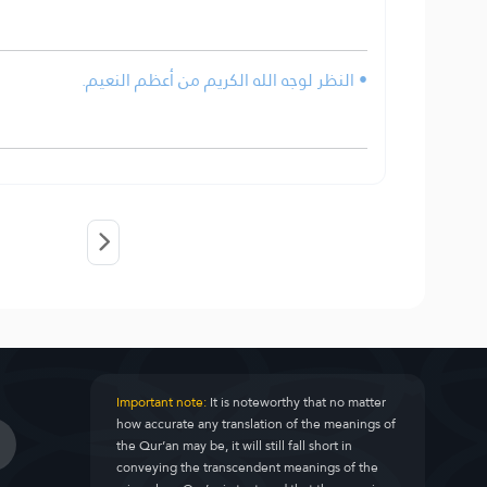
• النظر لوجه الله الكريم من أعظم النعيم.
Important note:
It is noteworthy that no matter
how accurate any translation of the meanings of
the Qur’an may be, it will still fall short in
conveying the transcendent meanings of the