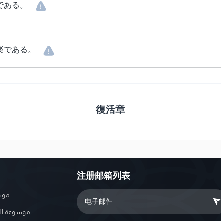
である。
楽である。
復活章
注册邮箱列表
موسو
موسوعة ال