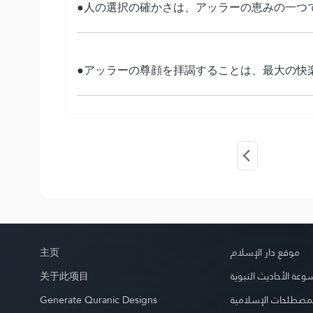
●人の選択の確かさは、アッラーの恵みの一つ
●アッラーの尊顔を拝謁することは、最大の快
主页
موقع دار الإسلام
关于此项目
عة الأحاديث النبوية
Generate Quranic Designs
مصطلحات الإسلامية