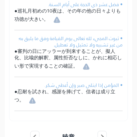
• فضل عشر ذي الحجة على أيام السنة.
●巡礼月初めの10夜は、その年の他の日々よりも
功徳が大きい。
• ثبوت المجيء لله تعالى يوم القيامة وفق ما يليق به؛
من غير تشبيه ولا تمثيل ولا تعطيل.
●審判の日にアッラーが到来することが、擬人
化、比喩的解釈、属性拒否なしに、かれに相応し
い形で実現することの確証。
• المؤمن إذا ابتلي صبر وإن أعطي شكر.
●忍耐を試され、感謝を捧げて、信者は成り立
つ。