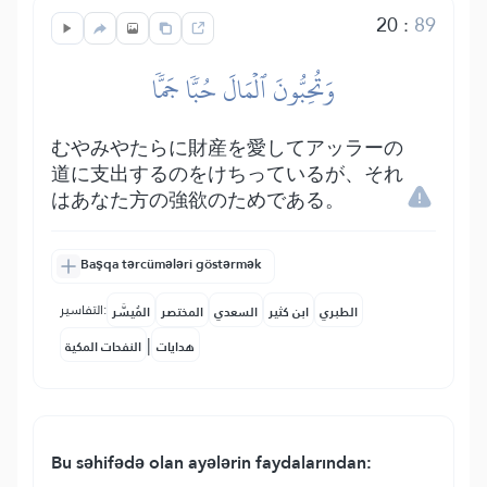
20
:
89
وَتُحِبُّونَ ٱلۡمَالَ حُبّٗا جَمّٗا
むやみやたらに財産を愛してアッラーの
道に支出するのをけちっているが、それ
はあなた方の強欲のためである。
Başqa tərcümələri göstərmək
التفاسير:
الطبري
ابن كثير
السعدي
المختصر
المُيسَّر
|
هدايات
النفحات المكية
Bu səhifədə olan ayələrin faydalarından: