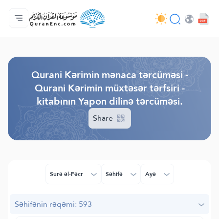
Ana səhifə
Tərcümənin mündəricatı
Audio
Tərtibatçıların xidməti - API
Layihə haqqında
Bizimlə əlaqə saxla
Dil
Browse Old Version
Qurani Kərimin mənaca tərcüməsi -
Qurani Kərimin müxtəsər tərfsiri -
kitabının Yapon dilinə tərcüməsi.
Share
Surə əl-Fəcr
Səhifə
Ayə
Səhifənin rəqəmi: 593