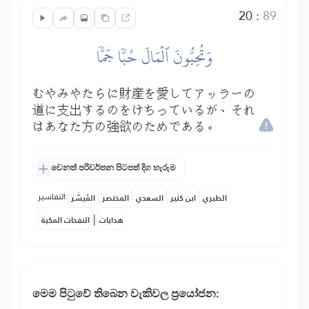
20
:
89
وَتُحِبُّونَ ٱلۡمَالَ حُبّٗا جَمّٗا
むやみやたらに財産を愛してアッラーの
道に支出するのをけちっているが、それ
はあなた方の強欲のためである。
වෙනත් පරිවර්තන පිටපත් දිග හැරුම
التفاسير:
الطبري
ابن كثير
السعدي
المختصر
المُيسَّر
|
هدايات
النفحات المكية
මෙ⁣ම පිටුවේ තිබෙන වැකිවල ප්‍රයෝජන: