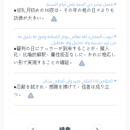
• فضل عشر ذي الحجة على أيام السنة.
●巡礼月初めの10夜は、その年の他の日々よりも
功徳が大きい。
• ثبوت المجيء لله تعالى يوم القيامة وفق ما يليق به؛
من غير تشبيه ولا تمثيل ولا تعطيل.
●審判の日にアッラーが到来することが、擬人
化、比喩的解釈、属性拒否なしに、かれに相応し
い形で実現することの確証。
• المؤمن إذا ابتلي صبر وإن أعطي شكر.
●忍耐を試され、感謝を捧げて、信者は成り立
つ。