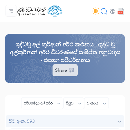
මුල් පිටුව
පරිවර්තන පටුන
Audio
සංවර්ධක සේවා - API
ව්‍යාපෘතිය ගැන
අප අමතන්න
භාෂාව
Browse Old Version
ශුද්ධවූ අල් කුර්ආන් අර්ථ කථනය - ශුද්ධ වූ
අල්කුර්ආන් අර්ථ විවරණයේ සංෂිප්ත අනුවාදය
- ජපාන පරිවර්තනය
Share
පරිච්ඡේදය අල් ෆජ්ර්
පිටුව
වාක්‍යය
පිටු අංක: 593